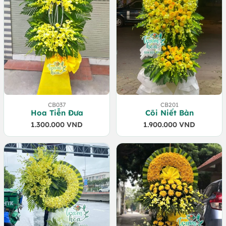
CB037
CB201
Hoa Tiễn Đưa
Cõi Niết Bàn
1.300.000
VND
1.900.000
VND