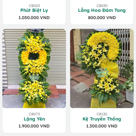
CB023
CB030
Phút Biệt Ly
Lẵng Hoa Đám Tang
1.050.000
VND
800.000
VND
CB073
CB130
Lặng Yên
Kệ Truyền Thống
1.900.000
VND
1.300.000
VND