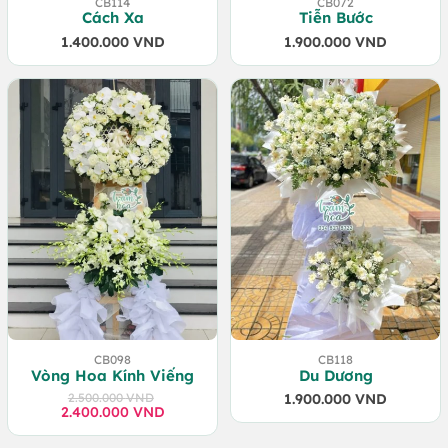
CB114
CB072
Cách Xa
Tiễn Bước
1.400.000
VND
1.900.000
VND
CB098
CB118
Vòng Hoa Kính Viếng
Du Dương
2.500.000
VND
1.900.000
VND
2.400.000
Giá
Giá
VND
gốc
hiện
là:
tại