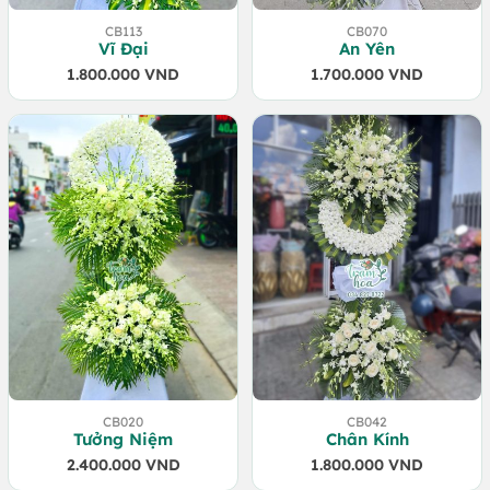
CB113
CB070
Vĩ Đại
An Yên
1.800.000
VND
1.700.000
VND
CB020
CB042
Tưởng Niệm
Chân Kính
2.400.000
VND
1.800.000
VND