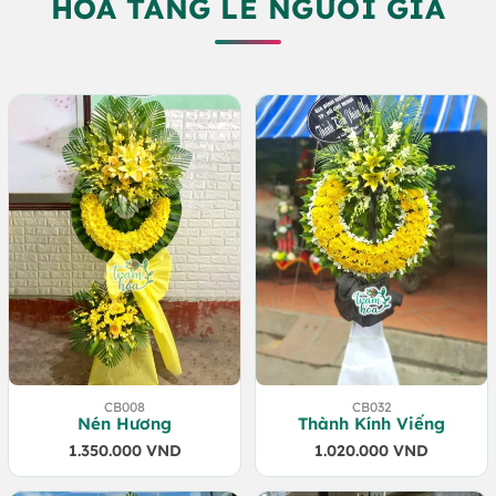
HOA TANG LỄ NGƯỜI GIÀ
CB008
CB032
Nén Hương
Thành Kính Viếng
1.350.000
VND
1.020.000
VND