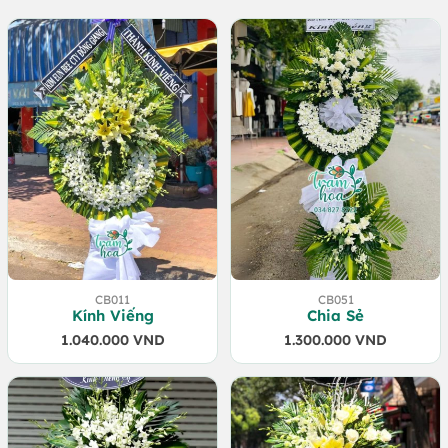
CB011
CB051
Kính Viếng
Chia Sẻ
1.040.000
VND
1.300.000
VND