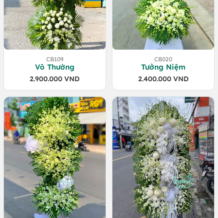
CB109
CB020
Vô Thường
Tưởng Niệm
2.900.000
VND
2.400.000
VND