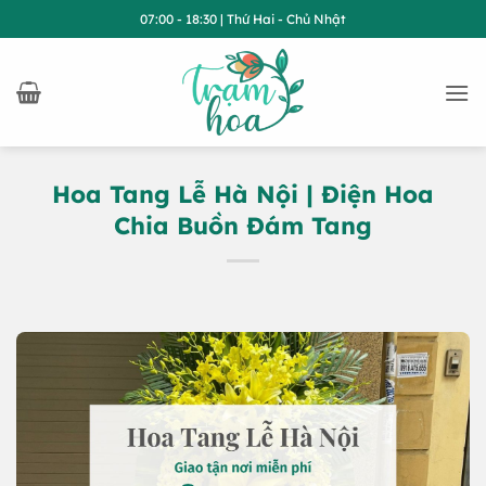
Bỏ
07:00 - 18:30 | Thứ Hai - Chủ Nhật
qua
nội
dung
Hoa Tang Lễ Hà Nội | Điện Hoa
Chia Buồn Đám Tang