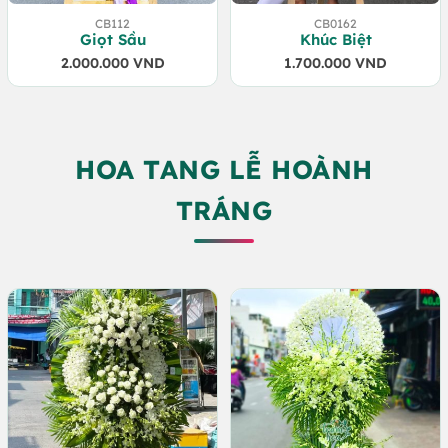
CB112
CB0162
Giọt Sầu
Khúc Biệt
2.000.000
VND
1.700.000
VND
HOA TANG LỄ HOÀNH
TRÁNG