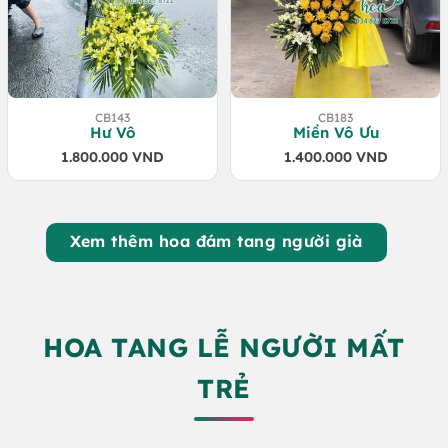
CB143
CB183
Hư Vô
Miền Vô Ưu
1.800.000
VND
1.400.000
VND
Xem thêm hoa đám tang người già
HOA TANG LỄ NGƯỜI MẤT
TRẺ