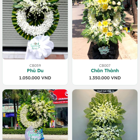
CB059
CB007
Phù Du
Chân Thành
1.050.000
VND
1.350.000
VND