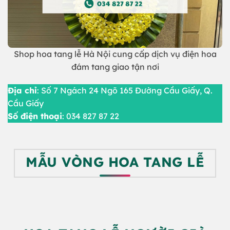
Shop hoa tang lễ Hà Nội cung cấp dịch vụ điện hoa
đám tang giao tận nơi
Địa chỉ
: Số 7 Ngách 24 Ngõ 165 Đường Cầu Giấy, Q.
Cầu Giấy
Số điện thoại
: 034 827 87 22
MẪU VÒNG HOA TANG LỄ