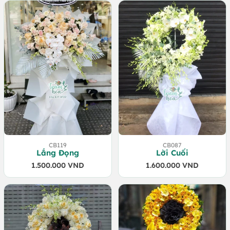
2.500.000 VND.
là:
2.400.000 VND.
CB119
CB087
Lắng Đọng
Lời Cuối
1.500.000
VND
1.600.000
VND