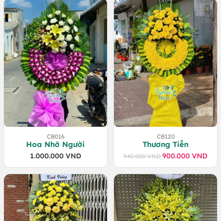
CB016
CB120
Hoa Nhớ Người
Thương Tiễn
1.000.000
VND
900.000
VND
940.000
VND
Giá
Giá
gốc
hiện
là:
tại
940.000 VND.
là:
900.000 VND.