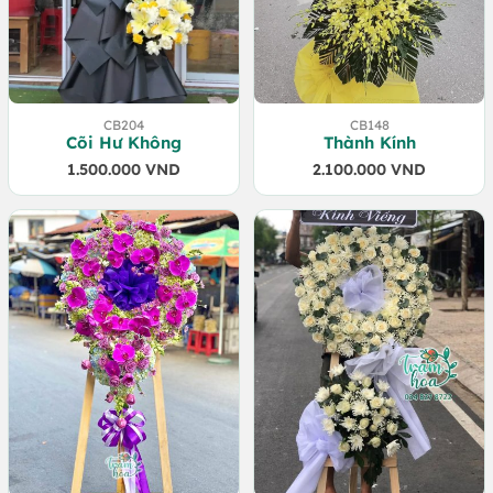
CB204
CB148
Cõi Hư Không
Thành Kính
1.500.000
VND
2.100.000
VND