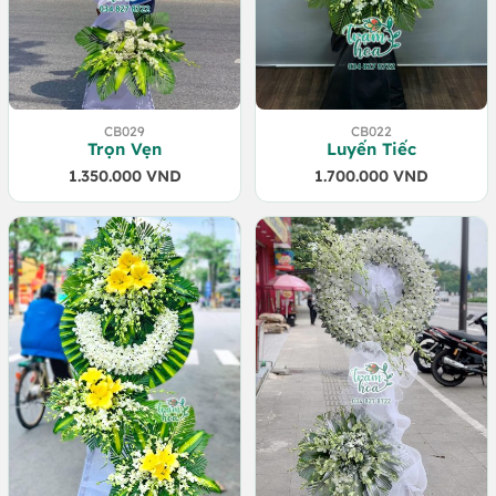
CB029
CB022
Trọn Vẹn
Luyến Tiếc
1.350.000
VND
1.700.000
VND