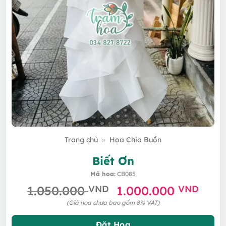
Trang chủ
»
Hoa Chia Buồn
Biết Ơn
Mã hoa:
CB085
Giá
Giá
1.050.000
VND
1.000.000
VND
gốc
hiện
(Giá hoa chưa bao gồm 8% VAT)
là:
tại
Đặt Hoa