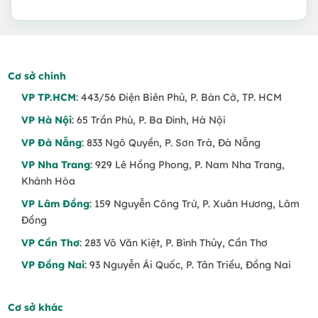
là:
tại
là:
tại
3.000.000 VND.
là:
5.100.000 VND.
là:
2.800.000 VND.
4.600.000 VND.
Cơ sở chính
VP TP.HCM
: 443/56 Điện Biên Phủ, P. Bàn Cờ, TP. HCM
VP Hà Nội
: 65 Trần Phú, P. Ba Đình, Hà Nội
VP Đà Nẵng
: 833 Ngô Quyền, P. Sơn Trà, Đà Nẵng
VP Nha Trang
: 929 Lê Hồng Phong, P. Nam Nha Trang,
Khánh Hòa
VP Lâm Đồng
: 159 Nguyễn Công Trứ, P. Xuân Hương, Lâm
Đồng
VP Cần Thơ
: 283 Võ Văn Kiệt, P. Bình Thủy, Cần Thơ
VP Đồng Nai
: 93 Nguyễn Ái Quốc, P. Tân Triều, Đồng Nai
Cơ sở khác