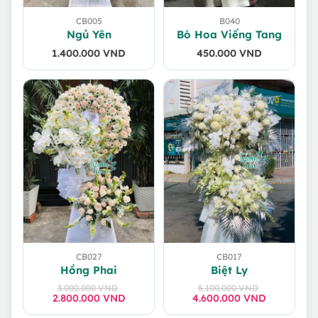
CB005
B040
Ngủ Yên
Bó Hoa Viếng Tang
1.400.000
VND
450.000
VND
CB027
CB017
Hồng Phai
Biệt Ly
3.000.000
VND
5.100.000
VND
2.800.000
Giá
Giá
VND
4.600.000
Giá
Giá
VND
gốc
hiện
gốc
hiện