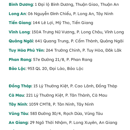
Bình Dương
: 1 Đại lộ Bình Dương, Thuận Giao, Thuận An
Long An
: 06 Nguyễn Đình Chiểu, P. Long An, Tây Ninh
Tiền Giang
: 144 Lê Lợi, Mỹ Tho, Tiền Giang
Vĩnh Long
: 150A Trưng Nữ Vương, P. Long Châu, Vĩnh Long
Quảng Ngãi
: 641 Quang Trung, P. Cẩm Thành, Quảng Ngãi
Tuy Hòa Phú Yên
:
264 Trường Chinh, P. Tuy Hòa, Đăk Lăk
Phan Rang
: 57e Đường 21/8, P. Phan Rang
Bảo Lộc
: 953 QL 20, Đại Lào, Bảo Lộc
Đồng Tháp
: 15 Lý Thường Kiệt, P. Cao Lãnh, Đồng Tháp
Cà Mau
: 221 Lý Thường Kiệt, P. Tân Thành, Cà Mau
Tây Ninh
: 1059 CMT8, P. Tân Ninh, Tây Ninh
Vũng Tàu
: 583 Đường 30/4, Rạch Dừa, Vũng Tàu
An Giang
:
29 Ngô Thời Nhậm, P. Long Xuyên, An Giang