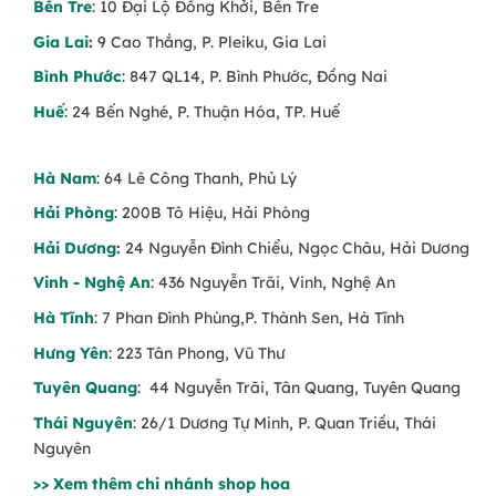
Bến Tre
: 10 Đại Lộ Đồng Khởi, Bến Tre
Gia Lai
:
9 Cao Thắng, P. Pleiku, Gia Lai
Bình Phước
: 847 QL14, P. Bình Phước, Đồng Nai
Huế
: 24 Bến Nghé, P. Thuận Hóa, TP. Huế
Hà Nam
: 64 Lê Công Thanh, Phủ Lý
Hải Phòng
: 200B Tô Hiệu, Hải Phòng
Hải Dương
:
24 Nguyễn Đình Chiểu, Ngọc Châu, Hải Dương
Vinh - Nghệ An
: 436 Nguyễn Trãi, Vinh, Nghệ An
Hà Tĩnh
: 7 Phan Đình Phùng,P. Thành Sen, Hà Tĩnh
Hưng Yên
: 223 Tân Phong, Vũ Thư
Tuyên Quang
: 44 Nguyễn Trãi, Tân Quang, Tuyên Quang
Thái Nguyên
: 26/1 Dương Tự Minh, P. Quan Triều, Thái
Nguyên
>> Xem thêm chi nhánh shop hoa