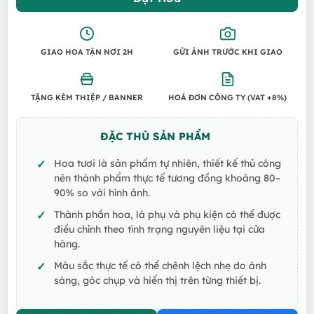
1.050.000 VND.
là:
1.00
GIAO HOA TẬN NƠI 2H
GỬI ẢNH TRƯỚC KHI GIAO
TẶNG KÈM THIỆP / BANNER
HOÁ ĐƠN CÔNG TY (VAT +8%)
ĐẶC THÙ SẢN PHẨM
Hoa tươi là sản phẩm tự nhiên, thiết kế thủ công
nên thành phẩm thực tế tương đồng khoảng 80–
90% so với hình ảnh.
Thành phần hoa, lá phụ và phụ kiện có thể được
điều chỉnh theo tình trạng nguyên liệu tại cửa
hàng.
Màu sắc thực tế có thể chênh lệch nhẹ do ánh
sáng, góc chụp và hiển thị trên từng thiết bị.