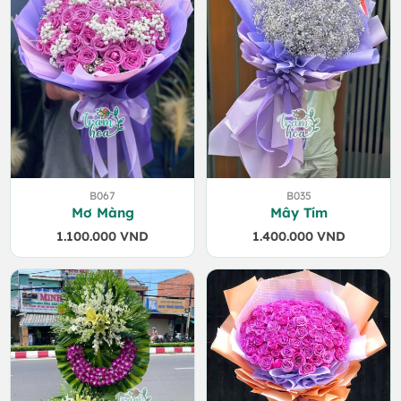
B067
B035
Mơ Màng
Mây Tím
1.100.000
VND
1.400.000
VND