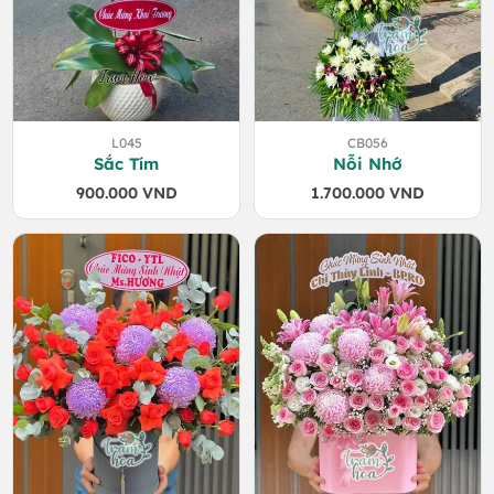
L045
CB056
Sắc Tím
Nỗi Nhớ
900.000
VND
1.700.000
VND