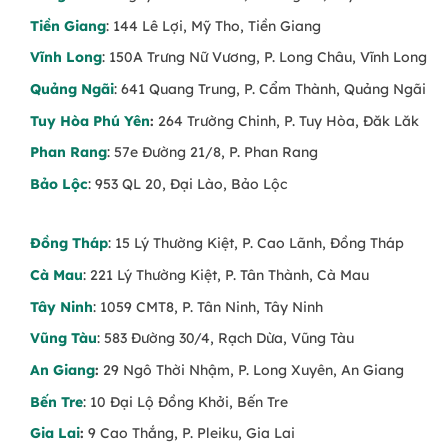
Hoa hồng tím
– Biểu tượng của tình yêu
Tiền Giang
: 144 Lê Lợi, Mỹ Tho, Tiền Giang
thủy chung, say đắm.
(Hoa cầu hôn)
Vĩnh Long
: 150A Trưng Nữ Vương, P. Long Châu, Vĩnh Long
Lan hồ điệp tím
– Sang trọng, quý phái, phù
Quảng Ngãi
: 641 Quang Trung, P. Cẩm Thành, Quảng Ngãi
hợp để chúc mừng những cột mốc quan
Tuy Hòa Phú Yên
:
264 Trường Chinh, P. Tuy Hòa, Đăk Lăk
trọng.
(Chậu lan hồ điệp)
Phan Rang
: 57e Đường 21/8, P. Phan Rang
Cúc mẫu đơn tím
– Thể hiện sự trân trọng,
Bảo Lộc
: 953 QL 20, Đại Lào, Bảo Lộc
yêu thương và lời chúc hạnh phúc.
Hoa cẩm tú cầu tím
– Mang ý nghĩa biết ơn,
Đồng Tháp
: 15 Lý Thường Kiệt, P. Cao Lãnh, Đồng Tháp
chân thành và viên mãn.
(Hoa tặng mẹ)
Cà Mau
: 221 Lý Thường Kiệt, P. Tân Thành, Cà Mau
Khi Nào Nên Tặng Hoa Màu Tím?
Tây Ninh
: 1059 CMT8, P. Tân Ninh, Tây Ninh
Vũng Tàu
: 583 Đường 30/4, Rạch Dừa, Vũng Tàu
Mừng sinh nhật người yêu, vợ, bạn gái
–
Lời chúc yêu thương và chung thủy.
(Hoa sinh
An Giang
:
29 Ngô Thời Nhậm, P. Long Xuyên, An Giang
nhật tặng sếp)
Bến Tre
: 10 Đại Lộ Đồng Khởi, Bến Tre
Chúc mừng tốt nghiệp, thành công mới
–
Gia Lai
:
9 Cao Thắng, P. Pleiku, Gia Lai