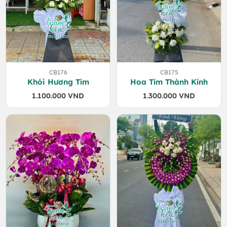
CB176
CB175
Khói Hương Tím
Hoa Tím Thành Kính
1.100.000
VND
1.300.000
VND