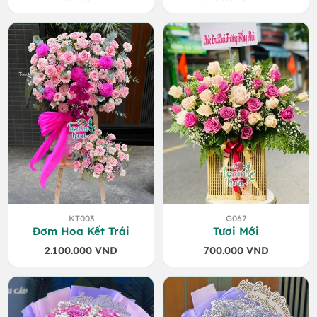
KT003
G067
Đơm Hoa Kết Trái
Tươi Mới
2.100.000
VND
700.000
VND