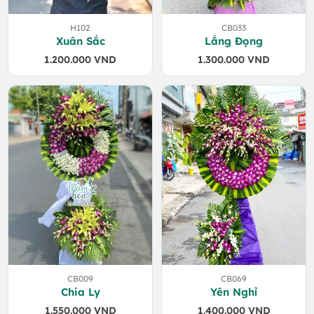
H102
CB033
Xuân Sắc
Lắng Đọng
1.200.000
VND
1.300.000
VND
CB009
CB069
Chia Ly
Yên Nghỉ
1.550.000
VND
1.400.000
VND