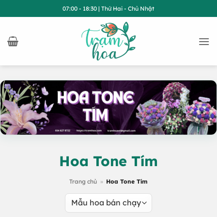
Bỏ
07:00 - 18:30 | Thứ Hai - Chủ Nhật
qua
nội
dung
Hoa Tone Tím
Trang chủ
»
Hoa Tone Tím