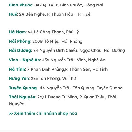
Biểu tượng cho trí tuệ, sáng tạo.
(Hoa tốt
Bình Phước
: 847 QL14, P. Bình Phước, Đồng Nai
nghiệp)
Huế
: 24 Bến Nghé, P. Thuận Hóa, TP. Huế
Viếng đám tang, chia buồn
– Sắc tím nhẹ
nhàng thể hiện sự kính trọng và tiếc thương.
Hà Nam
: 64 Lê Công Thanh, Phủ Lý
(Hoa chia buồn)
Hải Phòng
: 200B Tô Hiệu, Hải Phòng
Đặt Ngay Hoa Tone Tím – Giao Hoa
Hải Dương
:
24 Nguyễn Đình Chiểu, Ngọc Châu, Hải Dương
Nhanh, Đảm Bảo Chất Lượng
Vinh - Nghệ An
: 436 Nguyễn Trãi, Vinh, Nghệ An
Tại Trạm Hoa, mỗi bó hoa tone tím đều được
Hà Tĩnh
: 7 Phan Đình Phùng,P. Thành Sen, Hà Tĩnh
thiết kế tinh tế, giúp bạn
gửi trọn thông điệp
Hưng Yên
: 223 Tân Phong, Vũ Thư
yêu thương đến người nhận
. Liên hệ ngay để
đặt hoa và tận hưởng dịch vụ
điện hoa chuyên
Tuyên Quang
: 44 Nguyễn Trãi, Tân Quang, Tuyên Quang
nghiệp, giao tận nơi
! 💜🌿
Thái Nguyên
: 26/1 Dương Tự Minh, P. Quan Triều, Thái
Nguyên
>> Xem thêm chi nhánh shop hoa