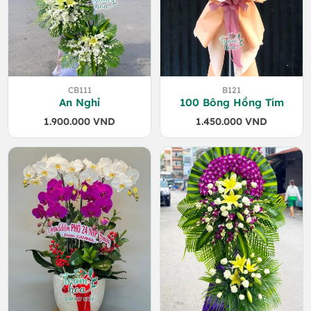
CB111
B121
An Nghỉ
100 Bông Hồng Tím
1.900.000
VND
1.450.000
VND