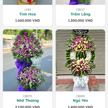
L043
CB117
Tinh Hoa
Trầm Lắng
1.600.000
VND
1.300.000
VND
CB075
CB005
Nhớ Thương
Ngủ Yên
2.100.000
VND
1.400.000
VND