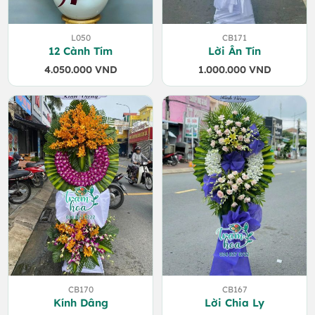
L050
CB171
12 Cành Tím
Lời Ân Tín
4.050.000
VND
1.000.000
VND
CB170
CB167
Kính Dâng
Lời Chia Ly