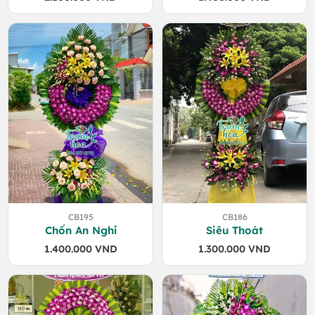
CB195
CB186
Chốn An Nghỉ
Siêu Thoát
1.400.000
VND
1.300.000
VND