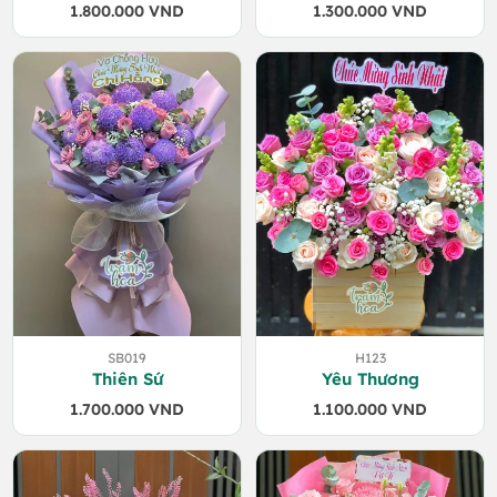
1.800.000
VND
1.300.000
VND
SB019
H123
Thiên Sứ
Yêu Thương
1.700.000
VND
1.100.000
VND