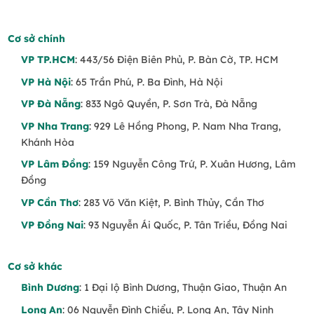
Cơ sở chính
Bộ sưu tập Hoa Tone Tím
VP TP.HCM
: 443/56 Điện Biên Phủ, P. Bàn Cờ, TP. HCM
VP Hà Nội
: 65 Trần Phú, P. Ba Đình, Hà Nội
Ý Nghĩa Của Hoa Màu Tím
VP Đà Nẵng
: 833 Ngô Quyền, P. Sơn Trà, Đà Nẵng
VP Nha Trang
: 929 Lê Hồng Phong, P. Nam Nha Trang,
Tình yêu chung thủy
– Hoa màu tím thể
Khánh Hòa
hiện sự
lãng mạn, sâu sắc và bền chặt
trong tình yêu.
VP Lâm Đồng
: 159 Nguyễn Công Trứ, P. Xuân Hương, Lâm
Đồng
Sự thanh cao, sang trọng
– Đại diện cho
VP Cần Thơ
: 283 Võ Văn Kiệt, P. Bình Thủy, Cần Thơ
quý phái, tinh tế và sự khác biệt
.
VP Đồng Nai
: 93 Nguyễn Ái Quốc, P. Tân Triều, Đồng Nai
Nét bí ẩn và sáng tạo
– Tượng trưng cho
trí
tuệ, sự độc lập và cá tính mạnh mẽ
.
Cơ sở khác
Những Mẫu Hoa Tone Tím Được Yêu
Bình Dương
: 1 Đại lộ Bình Dương, Thuận Giao, Thuận An
Thích
Long An
: 06 Nguyễn Đình Chiểu, P. Long An, Tây Ninh