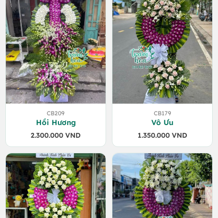
CB209
CB179
Hồi Hương
Vô Ưu
2.300.000
VND
1.350.000
VND