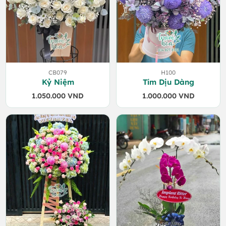
CB079
H100
Kỷ Niệm
Tím Dịu Dàng
1.050.000
VND
1.000.000
VND