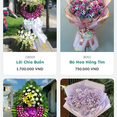
CB003
B052
Lời Chia Buồn
Bó Hoa Hồng Tím
1.700.000
VND
750.000
VND