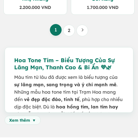
2.200.000
VND
1.700.000
VND
1
2
Hoa Tone Tím – Biểu Tượng Của Sự
Lãng Mạn, Thanh Cao & Bí Ẩn 💜🌿
Màu tím từ lâu đã được xem là biểu tượng của
sự lãng mạn, sang trọng và ý chí mạnh mẽ
.
Những mẫu hoa tone tím tại Trạm Hoa mang
đến
vẻ đẹp độc đáo, tinh tế
, phù hợp cho nhiều
dịp đặc biệt. Dù là
hoa hồng tím, lan tím hay
cúc mẫu đơn tím
, mỗi thiết kế đều chứa đựng
Xem thêm
những thông điệp ý nghĩa dành cho người nhận.