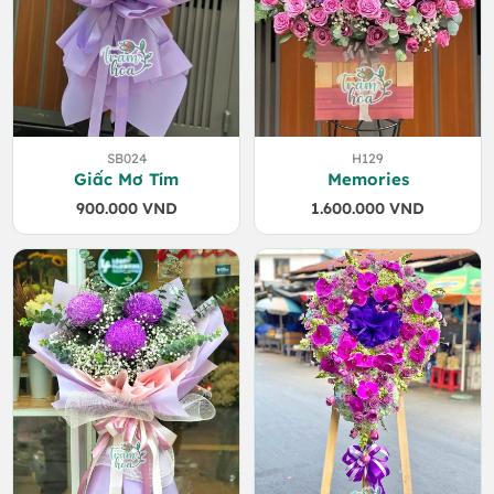
SB024
H129
Giấc Mơ Tím
Memories
900.000
VND
1.600.000
VND