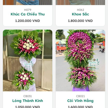
H079
H062
Khúc Ca Chiều Thu
Khoe Sắc
1.200.000
VND
1.800.000
VND
CB031
CB021
Lòng Thành Kính
Cõi Vĩnh Hằng
1.050.000
VND
1.600.000
VND