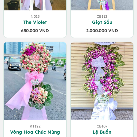
N015
CB112
The Violet
Giọt Sầu
650.000
VND
2.000.000
VND
KT122
CB107
Vòng Hoa Chúc Mừng
Lệ Buồn