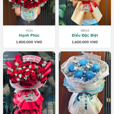
H121
SB015
Hạnh Phúc
Điều Đặc Biệt
1.800.000
VND
1.600.000
VND