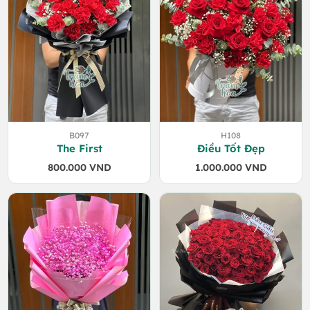
B097
H108
The First
Điều Tốt Đẹp
800.000
VND
1.000.000
VND