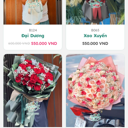
B124
B065
Đại Dương
Xao Xuyến
550.000
VND
550.000
VND
600.000
VND
Giá
Giá
gốc
hiện
là:
tại
600.000 VND.
là:
550.000 VND.