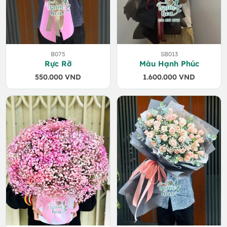
B075
SB013
Rực Rỡ
Màu Hạnh Phúc
550.000
VND
1.600.000
VND