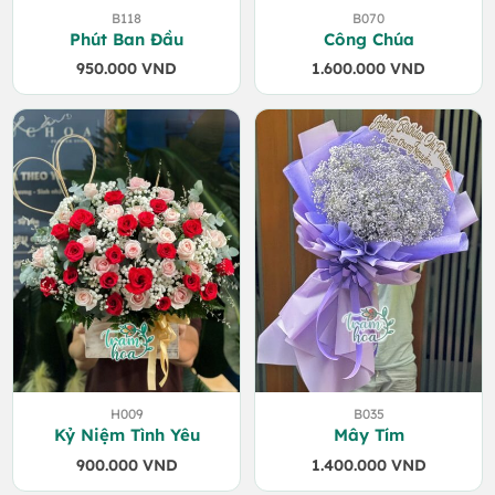
B118
B070
Phút Ban Đầu
Công Chúa
950.000
VND
1.600.000
VND
H009
B035
Kỷ Niệm Tình Yêu
Mây Tím
900.000
VND
1.400.000
VND