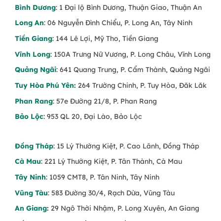
Hoa tặng lễ Valentine 14/2 đẹp
Bình Dương
: 1 Đại lộ Bình Dương, Thuận Giao, Thuận An
Long An
: 06 Nguyễn Đình Chiểu, P. Long An, Tây Ninh
Tại
Trạm Hoa
, bộ sưu tập
Hoa Valentine 14/2
Tiền Giang
: 144 Lê Lợi, Mỹ Tho, Tiền Giang
được thiết kế dành riêng cho ngày lễ tình nhân,
với đa dạng phong cách từ ngọt ngào, lãng mạn
Vĩnh Long
: 150A Trưng Nữ Vương, P. Long Châu, Vĩnh Long
đến tinh tế, sang trọng. Mỗi thiết kế đều được
Quảng Ngãi
: 641 Quang Trung, P. Cẩm Thành, Quảng Ngãi
chăm chút kỹ lưỡng từ màu sắc, chất liệu hoa
Tuy Hòa Phú Yên
:
264 Trường Chinh, P. Tuy Hòa, Đăk Lăk
đến cách bó và thông điệp đi kèm, giúp bạn dễ
dàng chọn được món quà phù hợp cho người
Phan Rang
: 57e Đường 21/8, P. Phan Rang
yêu, vợ/chồng hoặc người thương thầm kín.
Bảo Lộc
: 953 QL 20, Đại Lào, Bảo Lộc
Ý nghĩa của việc tặng hoa trong ngày
Valentine
Đồng Tháp
: 15 Lý Thường Kiệt, P. Cao Lãnh, Đồng Tháp
Hoa từ lâu đã được xem là “ngôn ngữ của cảm
Cà Mau
: 221 Lý Thường Kiệt, P. Tân Thành, Cà Mau
xúc”. Mỗi loài hoa, mỗi gam màu đều mang
Tây Ninh
: 1059 CMT8, P. Tân Ninh, Tây Ninh
trong mình một thông điệp riêng – có thể là tình
Vũng Tàu
: 583 Đường 30/4, Rạch Dừa, Vũng Tàu
yêu nồng cháy, sự trân trọng, lời cảm ơn hay
An Giang
:
29 Ngô Thời Nhậm, P. Long Xuyên, An Giang
niềm hy vọng về một mối quan hệ bền lâu. Chính
vì vậy, việc tặng hoa Valentine không chỉ mang