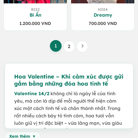
B152
N024
Bí Ẩn
Dreamy
1.200.000
VND
700.000
VND
1
2
Hoa Valentine – Khi cảm xúc được gửi
gắm bằng những đóa hoa tinh tế
Valentine 14/2
không chỉ là ngày lễ của tình
yêu, mà còn là dịp để mỗi người thể hiện cảm
xúc một cách tinh tế và chân thành nhất. Trong
rất nhiều cách bày tỏ tình cảm, hoa tươi vẫn
luôn giữ vị trí đặc biệt – vừa lãng mạn, vừa giàu
ý nghĩa, lại dễ chạm đến trái tim người nhận.
Xem thêm
Một bó hoa Valentine được lựa chọn đúng không