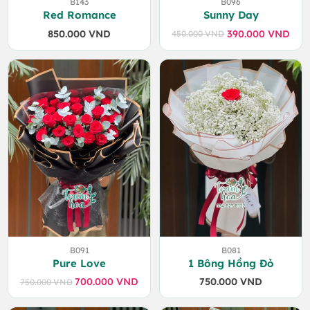
B143
B096
Red Romance
Sunny Day
850.000
VND
390.000
VND
450.000
VND
Giá
Giá
gốc
hiện
là:
tại
450.000 VND.
là:
390.000 VND.
B091
B081
Pure Love
1 Bông Hồng Đỏ
700.000
VND
750.000
VND
750.000
VND
Giá
Giá
gốc
hiện
là:
tại