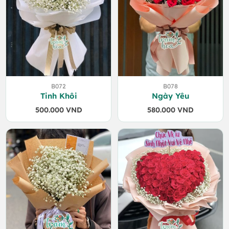
B072
B078
Tinh Khôi
Ngày Yêu
500.000
VND
580.000
VND