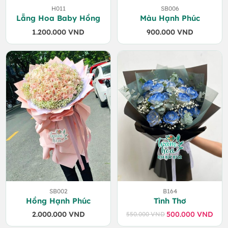
H011
SB006
Lẵng Hoa Baby Hồng
Màu Hạnh Phúc
1.200.000
VND
900.000
VND
SB002
B164
Hồng Hạnh Phúc
Tình Thơ
2.000.000
VND
500.000
VND
550.000
VND
Giá
Giá
gốc
hiện