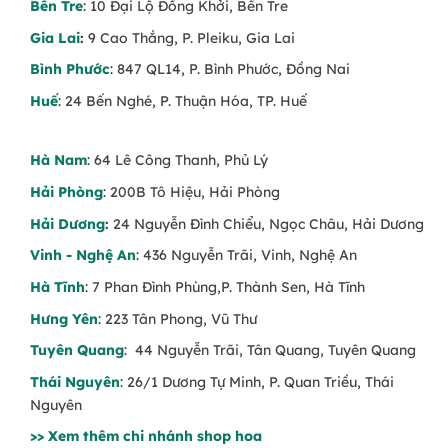
Bến Tre
: 10 Đại Lộ Đồng Khởi, Bến Tre
tính hình thức, mà còn thể hiện sự thấu hiểu và
Gia Lai
:
9 Cao Thắng, P. Pleiku, Gia Lai
tinh tế của người tặng.
Bình Phước
: 847 QL14, P. Bình Phước, Đồng Nai
Một bó hoa hồng đỏ có thể nói thay lời “anh yêu
Huế
: 24 Bến Nghé, P. Thuận Hóa, TP. Huế
em”, hoa hồng pastel lại nhẹ nhàng gửi gắm sự
quan tâm và dịu dàng, trong khi những thiết kế
Hà Nam
: 64 Lê Công Thanh, Phủ Lý
hoa tone trắng – kem thể hiện sự chân thành và
thuần khiết trong tình cảm. Chọn đúng hoa cho
Hải Phòng
: 200B Tô Hiệu, Hải Phòng
Valentine là cách bạn cho thấy mình thực sự đặt
Hải Dương
:
24 Nguyễn Đình Chiểu, Ngọc Châu, Hải Dương
cảm xúc vào món quà ấy.
Vinh - Nghệ An
: 436 Nguyễn Trãi, Vinh, Nghệ An
Có thể bạn quan tâm:
Gợi Ý Hoa Valentine
Hà Tĩnh
: 7 Phan Đình Phùng,P. Thành Sen, Hà Tĩnh
Theo Cung Hoàng Đạo Người Yêu
Hưng Yên
: 223 Tân Phong, Vũ Thư
Bộ sưu tập hoa Valentine tại Trạm
Tuyên Quang
: 44 Nguyễn Trãi, Tân Quang, Tuyên Quang
Hoa có gì đặc biệt?
Thái Nguyên
: 26/1 Dương Tự Minh, P. Quan Triều, Thái
Bộ sưu tập
Hoa tặng Valentine 14/2
tại Trạm
Nguyên
Hoa được xây dựng dựa trên hành vi và cảm
>> Xem thêm chi nhánh shop hoa