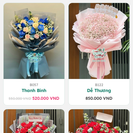
B057
B122
Thanh Bình
Dễ Thương
520.000
VND
850.000
VND
550.000
VND
Giá
Giá
gốc
hiện
là:
tại
550.000 VND.
là:
520.000 VND.