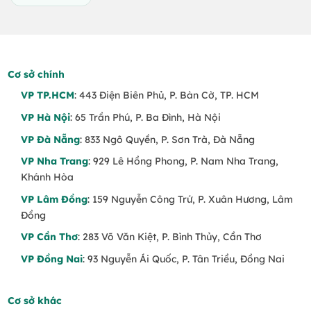
chỉ đẹp ở hình thức, mà còn thay lời muốn nói,
giúp cảm xúc được truyền tải trọn vẹn hơn.
Cơ sở chính
VP TP.HCM
: 443 Điện Biên Phủ, P. Bàn Cờ, TP. HCM
VP Hà Nội
: 65 Trần Phú, P. Ba Đình, Hà Nội
VP Đà Nẵng
: 833 Ngô Quyền, P. Sơn Trà, Đà Nẵng
VP Nha Trang
: 929 Lê Hồng Phong, P. Nam Nha Trang,
Khánh Hòa
VP Lâm Đồng
: 159 Nguyễn Công Trứ, P. Xuân Hương, Lâm
Đồng
VP Cần Thơ
: 283 Võ Văn Kiệt, P. Bình Thủy, Cần Thơ
VP Đồng Nai
: 93 Nguyễn Ái Quốc, P. Tân Triều, Đồng Nai
Cơ sở khác