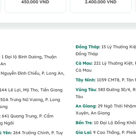
450.000
VND
2.400.000
VND
Đồng Tháp
: 15 Lý Thường Kiệ
Đồng Tháp
: 1 Đại lộ Bình Dương, Thuận
Cà Mau
: 221 Lý Thường Kiệt, 
 An
Cà Mau
6 Nguyễn Đình Chiểu, P. Long An,
Tây Ninh
: 1059 CMT8, P. Tân 
Vũng Tàu
: 583 Đường 30/4, 
 144 Lê Lợi, Mỹ Tho, Tiền Giang
Tàu
 150A Trưng Nữ Vương, P. Long
An Giang
:
29 Ngô Thời Nhậm,
Long
Xuyên, An Giang
: 641 Quang Trung, P. Cẩm
Bến Tre
: 10 Đại Lộ Đồng Khởi
g Ngãi
Gia Lai
:
9 Cao Thắng, P. Pleik
ú Yên
:
264 Trường Chinh, P. Tuy