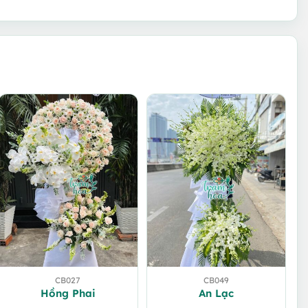
CB027
CB049
Hồng Phai
An Lạc