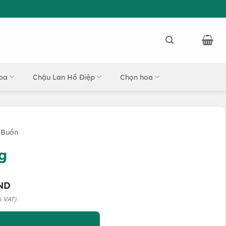
oa
Chậu Lan Hồ Điệp
Chọn hoa
 Buồn
g
ND
% VAT)