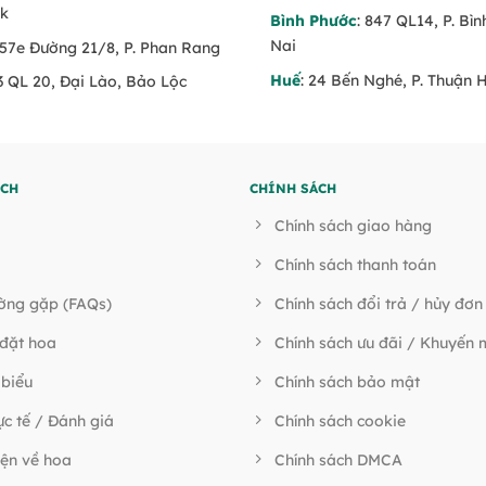
ăk
Bình Phước
: 847 QL14, P. Bì
Nai
 57e Đường 21/8, P. Phan Rang
Huế
: 24 Bến Nghé, P. Thuận 
53 QL 20, Đại Lào, Bảo Lộc
ÍCH
CHÍNH SÁCH
Chính sách giao hàng
Chính sách thanh toán
ường gặp (FAQs)
Chính sách đổi trả / hủy đơn
đặt hoa
Chính sách ưu đãi / Khuyến 
 biểu
Chính sách bảo mật
ực tế / Đánh giá
Chính sách cookie
ện về hoa
Chính sách DMCA