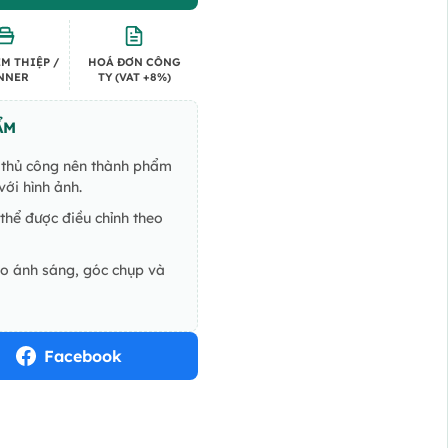
M THIỆP /
HOÁ ĐƠN CÔNG
NNER
TY (VAT +8%)
ẨM
ế thủ công nên thành phẩm
ới hình ảnh.
thể được điều chỉnh theo
do ánh sáng, góc chụp và
Facebook