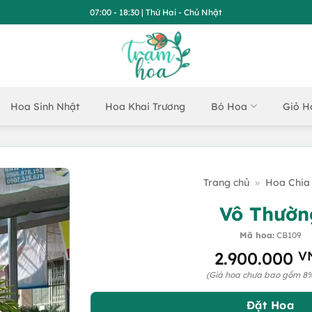
07:00 - 18:30 | Thứ Hai - Chủ Nhật
Hoa Sinh Nhật
Hoa Khai Trương
Bó Hoa
Giỏ H
Trang chủ
»
Hoa Chia
Vô Thườn
Mã hoa:
CB109
2.900.000
V
(Giá hoa chưa bao gồm 8
Đặt Hoa