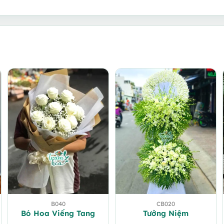
B040
CB020
Bó Hoa Viếng Tang
Tưởng Niệm