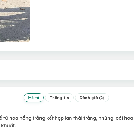
Mô tả
Thông tin
Đánh giá (2)
ế từ hoa hồng trắng kết hợp lan thái trắng, những loài h
 khuất.