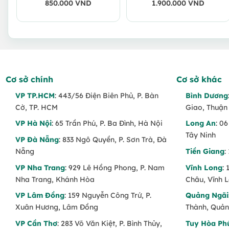
850.000
VND
1.900.000
VND
Cơ sở chính
Cơ sở khác
VP TP.HCM
: 443/56 Điện Biên Phủ, P. Bàn
Bình Dương
Cờ, TP. HCM
Giao, Thuận
VP Hà Nội
: 65 Trần Phú, P. Ba Đình, Hà Nội
Long An
: 0
Tây Ninh
VP Đà Nẵng
: 833 Ngô Quyền, P. Sơn Trà, Đà
Nẵng
Tiền Giang
:
VP Nha Trang
: 929 Lê Hồng Phong, P. Nam
Vĩnh Long
:
Nha Trang, Khánh Hòa
Châu, Vĩnh 
VP Lâm Đồng
: 159 Nguyễn Công Trứ, P.
Quảng Ngãi
Xuân Hương, Lâm Đồng
Thành, Quản
VP Cần Thơ
: 283 Võ Văn Kiệt, P. Bình Thủy,
Tuy Hòa Ph