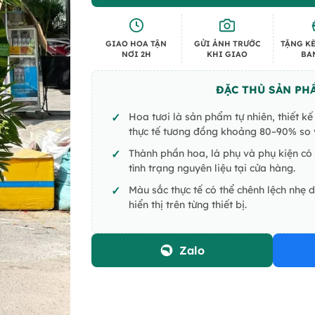
GIAO HOA TẬN
GỬI ẢNH TRƯỚC
TẶNG KÈ
NƠI 2H
KHI GIAO
BA
ĐẶC THÙ SẢN PH
Hoa tươi là sản phẩm tự nhiên, thiết k
thực tế tương đồng khoảng 80–90% so v
Thành phần hoa, lá phụ và phụ kiện có 
tình trạng nguyên liệu tại cửa hàng.
Màu sắc thực tế có thể chênh lệch nhẹ 
hiển thị trên từng thiết bị.
Zalo