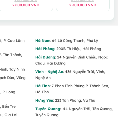
3.000.000
VND
2.400.000
VND
2.800.000
Giá
Giá
VND
2.300.000
Giá
Giá
VND
gốc
hiện
gốc
hiện
là:
tại
là:
tại
3.000.000 VND.
là:
2.400.000 VND.
là:
2.800.000 VND.
2.300.000 VND.
t, P. Cao Lãnh,
Hà Nam
: 64 Lê Công Thanh, Phủ Lý
Hải Phòng
: 200B Tô Hiệu, Hải Phòng
P. Tân Thành,
Hải Dương
:
24 Nguyễn Đình Chiểu, Ngọc
Châu, Hải Dương
Ninh, Tây Ninh
Vinh - Nghệ An
: 436 Nguyễn Trãi, Vinh,
Rạch Dừa, Vũng
Nghệ An
Hà Tĩnh
: 7 Phan Đình Phùng,P. Thành Sen,
 P. Long
Hà Tĩnh
Hưng Yên
: 223 Tân Phong, Vũ Thư
, Bến Tre
Tuyên Quang
: 44 Nguyễn Trãi, Tân Quang,
u, Gia Lai
Tuyên Quang