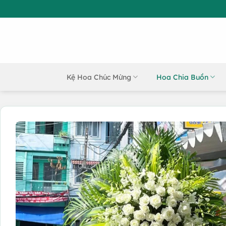
Bỏ
qua
nội
dung
Kệ Hoa Chúc Mừng
Hoa Chia Buồn