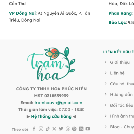
Cần Thơ
Hòa, Đăk L
VP Đồng Nai
: 93 Nguyễn Ái Quốc, P. Tân
Phan Rang
:
Triều, Đồng Nai
Bảo Lộc
: 9
LIÊN KẾT HỮU 
Giới thiệu
Liên hệ
Câu hỏi th
CÔNG TY TNHH HOA PHÚC NIÊN
Hướng dẫn 
MST 0318559939
Email:
tramhoavn@gmail.com
Đối tác tiêu
Thời gian làm việc:
07:00 - 18:30
Hình ảnh th
▶
Hệ thống cửa hàng
◀
Blog - Chuy
Theo dõi