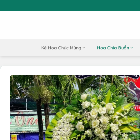
Bỏ
qua
nội
dung
Kệ Hoa Chúc Mừng
Hoa Chia Buồn