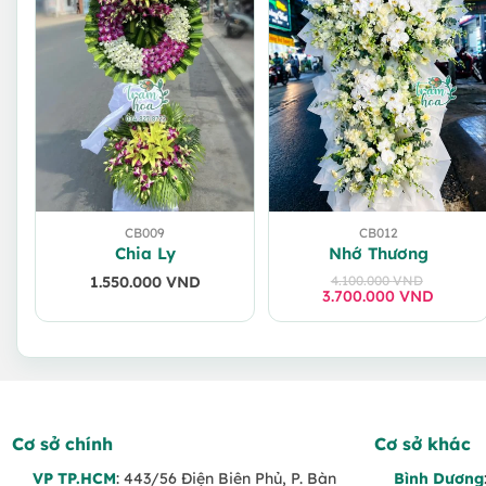
CB009
CB012
Chia Ly
Nhớ Thương
1.550.000
VND
4.100.000
VND
3.700.000
Giá
Giá
VND
gốc
hiện
là:
tại
4.100.000 VND
là:
3.700.000 VND
Cơ sở chính
Cơ sở khác
VP TP.HCM
: 443/56 Điện Biên Phủ, P. Bàn
Bình Dương