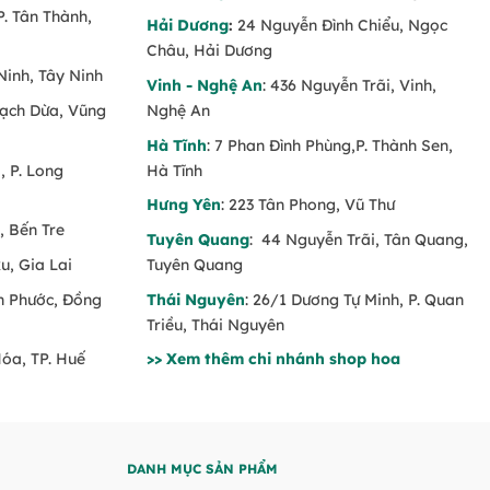
P. Tân Thành,
Hải Dương
:
24 Nguyễn Đình Chiểu, Ngọc
Châu, Hải Dương
Ninh, Tây Ninh
Vinh - Nghệ An
: 436 Nguyễn Trãi, Vinh,
Rạch Dừa, Vũng
Nghệ An
Hà Tĩnh
: 7 Phan Đình Phùng,P. Thành Sen,
 P. Long
Hà Tĩnh
Hưng Yên
: 223 Tân Phong, Vũ Thư
, Bến Tre
Tuyên Quang
: 44 Nguyễn Trãi, Tân Quang,
u, Gia Lai
Tuyên Quang
nh Phước, Đồng
Thái Nguyên
: 26/1 Dương Tự Minh, P. Quan
Triều, Thái Nguyên
Hóa, TP. Huế
>> Xem thêm chi nhánh shop hoa
DANH MỤC SẢN PHẨM