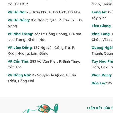
Cờ, TP. HCM
Giao, Thuận
VP Hà Nội
: 65 Trần Phú, P. Ba Đình, Hà Nội
Long An
: 0
Tây Ninh
VP Đà Nẵng
: 833 Ngô Quyền, P. Sơn Trà, Đà
Nẵng
Tiền Giang
:
VP Nha Trang
: 929 Lê Hồng Phong, P. Nam
Vĩnh Long
:
Nha Trang, Khánh Hòa
Châu, Vĩnh 
VP Lâm Đồng
: 159 Nguyễn Công Trứ, P.
Quảng Ngãi
Xuân Hương, Lâm Đồng
Thành, Quản
VP Cần Thơ
: 283 Võ Văn Kiệt, P. Bình Thủy,
Tuy Hòa Ph
Cần Thơ
Hòa, Đăk L
VP Đồng Nai
: 93 Nguyễn Ái Quốc, P. Tân
Phan Rang
:
Triều, Đồng Nai
Bảo Lộc
: 9
LIÊN KẾT HỮU 