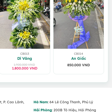
CB013
CB014
Dĩ Vãng
An Giấc
1.900.000
VND
850.000
VND
1.800.000
Giá
Giá
VND
gốc
hiện
là:
tại
1.900.000 VND.
là:
1.800.000 VND.
t, P. Cao Lãnh,
Hà Nam
: 64 Lê Công Thanh, Phủ Lý
Hải Phòng
: 200B Tô Hiệu, Hải Phòng