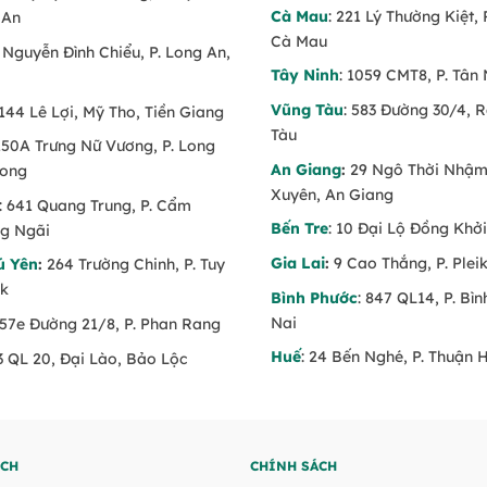
Cà Mau
: 221 Lý Thường Kiệt, 
 An
Cà Mau
6 Nguyễn Đình Chiểu, P. Long An,
Tây Ninh
: 1059 CMT8, P. Tân 
Vũng Tàu
: 583 Đường 30/4, 
 144 Lê Lợi, Mỹ Tho, Tiền Giang
Tàu
 150A Trưng Nữ Vương, P. Long
An Giang
:
29 Ngô Thời Nhậm,
Long
Xuyên, An Giang
: 641 Quang Trung, P. Cẩm
Bến Tre
: 10 Đại Lộ Đồng Khởi
g Ngãi
Gia Lai
:
9 Cao Thắng, P. Pleik
ú Yên
:
264 Trường Chinh, P. Tuy
ăk
Bình Phước
: 847 QL14, P. Bì
Nai
 57e Đường 21/8, P. Phan Rang
Huế
: 24 Bến Nghé, P. Thuận 
53 QL 20, Đại Lào, Bảo Lộc
ÍCH
CHÍNH SÁCH