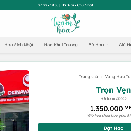
07:00 - 18:30 | Thứ Hai - Chủ Nhật
Hoa Sinh Nhật
Hoa Khai Trương
Bó Hoa
Giỏ H
Trang chủ
»
Vòng Hoa Ta
Trọn Vẹn
Mã hoa:
CB029
1.350.000
V
(Giá hoa chưa bao gồm 8
Đặt Hoa