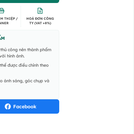
M THIỆP /
HOÁ ĐƠN CÔNG
NNER
TY (VAT +8%)
ẨM
ế thủ công nên thành phẩm
ới hình ảnh.
thể được điều chỉnh theo
do ánh sáng, góc chụp và
Facebook