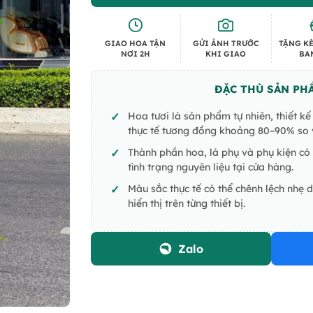
GIAO HOA TẬN
GỬI ẢNH TRƯỚC
TẶNG KÈ
NƠI 2H
KHI GIAO
BA
ĐẶC THÙ SẢN PH
Hoa tươi là sản phẩm tự nhiên, thiết k
thực tế tương đồng khoảng 80–90% so v
Thành phần hoa, lá phụ và phụ kiện có 
tình trạng nguyên liệu tại cửa hàng.
Màu sắc thực tế có thể chênh lệch nhẹ 
hiển thị trên từng thiết bị.
Zalo