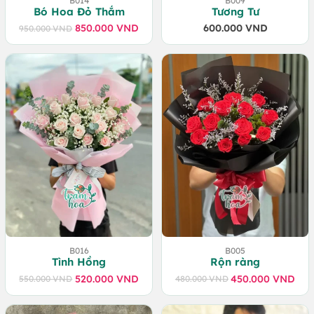
B014
B009
Bó Hoa Đỏ Thắm
Tương Tư
850.000
VND
600.000
VND
950.000
VND
Giá
Giá
gốc
hiện
là:
tại
950.000 VND.
là:
850.000 VND.
B016
B005
Tình Hồng
Rộn ràng
520.000
VND
450.000
VND
550.000
VND
480.000
VND
Giá
Giá
Giá
Giá
gốc
hiện
gốc
hiện
là:
tại
là:
tại