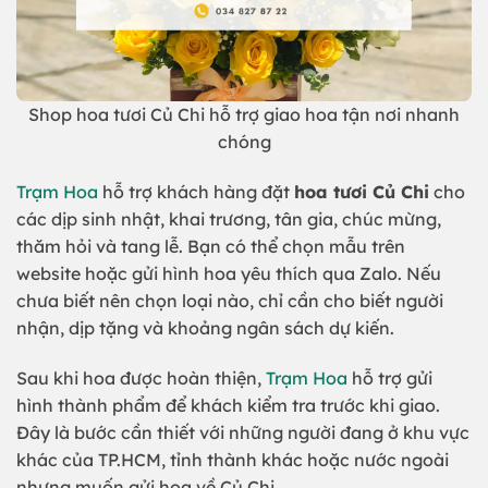
Shop hoa tươi Củ Chi hỗ trợ giao hoa tận nơi nhanh
chóng
Trạm Hoa
hỗ trợ khách hàng đặt
hoa tươi Củ Chi
cho
các dịp sinh nhật, khai trương, tân gia, chúc mừng,
thăm hỏi và tang lễ. Bạn có thể chọn mẫu trên
website hoặc gửi hình hoa yêu thích qua Zalo. Nếu
chưa biết nên chọn loại nào, chỉ cần cho biết người
nhận, dịp tặng và khoảng ngân sách dự kiến.
Sau khi hoa được hoàn thiện,
Trạm Hoa
hỗ trợ gửi
hình thành phẩm để khách kiểm tra trước khi giao.
Đây là bước cần thiết với những người đang ở khu vực
khác của TP.HCM, tỉnh thành khác hoặc nước ngoài
nhưng muốn gửi hoa về Củ Chi.