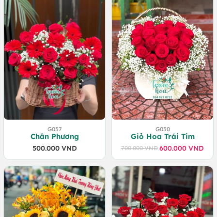
G057
G050
Chân Phương
Giỏ Hoa Trái Tim
500.000
VND
600.000
VND
700.000
VND
Giá
Giá
gốc
hiện
là:
tại
700.000 VND.
là:
600.000 VND.