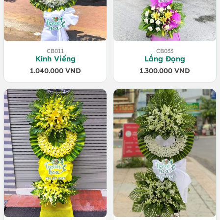
CB011
CB033
Kính Viếng
Lắng Đọng
1.040.000
VND
1.300.000
VND