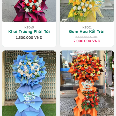
KT065
KT001
Khai Trương Phát Tài
Đơm Hoa Kết Trái
1.300.000
VND
2.100.000
VND
2.000.000
Giá
Giá
VND
gốc
hiện
là:
tại
2.100.000 VND.
là:
2.000.000 VND.