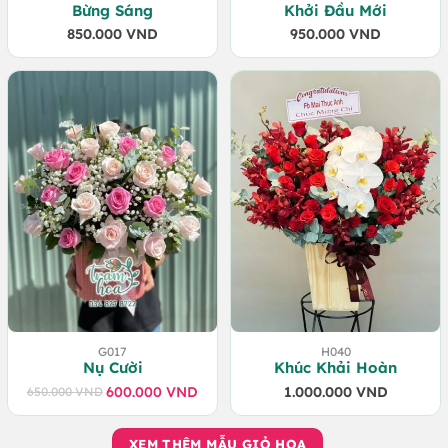
Bừng Sáng
Khởi Đầu Mới
850.000
VND
950.000
VND
G017
H040
Nụ Cười
Khúc Khải Hoàn
600.000
VND
1.000.000
VND
650.000
VND
Giá
Giá
gốc
hiện
là:
tại
XEM THÊM MẪU GIỎ HOA
650.000 VND.
là: