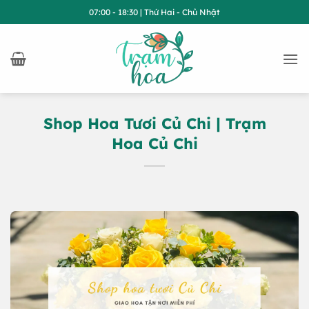
Bỏ
07:00 - 18:30 | Thứ Hai - Chủ Nhật
qua
nội
dung
Shop Hoa Tươi Củ Chi | Trạm
Hoa Củ Chi