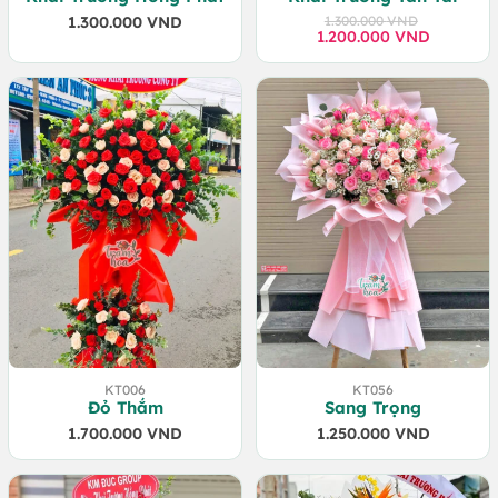
1.300.000
VND
1.300.000
VND
1.200.000
Giá
Giá
VND
gốc
hiện
là:
tại
1.300.000 VND.
là:
1.200.000 VND.
KT006
KT056
Đỏ Thắm
Sang Trọng
1.700.000
VND
1.250.000
VND