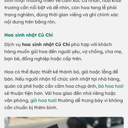
sinh nhật thường thiên về cảm xúc cá nhân, hoa khai
trương cần nổi bật và dễ nhìn, còn hoa tang lễ phải
trang nghiêm, đúng thời gian viếng và ghi chính xác
nội dung trên băng rôn.
Hoa sinh nhật Củ Chi
Dịch vụ
hoa sinh nhật Củ Chi
phù hợp với khách
hàng muốn gửi hoa đến người yêu, vợ chồng, cha mẹ,
bạn bè, đồng nghiệp hoặc cấp trên.
Hoa có thể được thiết kế thành bó, giỏ hoặc lẵng để
bàn. Nếu người nhận tổ chức sinh nhật tại nhà hàng,
quán cà phê hoặc cần cầm hoa chụp ảnh,
bó hoa tươi
sẽ thuận tiện hơn. Với hoa giao đến nhà riêng hoặc
văn phòng,
giỏ hoa tươi
thường dễ trưng bày vì không
cần chuẩn bị thêm bình.