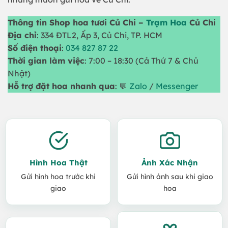
Thông tin Shop hoa tươi Củ Chi –
Trạm Hoa
Củ Chi
Địa chỉ
: 334 ĐTL2, Ấp 3, Củ Chi, TP. HCM
Số điện thoại
:
034 827 87 22
Thời gian làm việc
: 7:00 – 18:30 (Cả Thứ 7 & Chủ
Nhật)
Hỗ trợ đặt hoa nhanh qua
: 💬
Zalo
/
Messenger
Hình Hoa Thật
Ảnh Xác Nhận
Gửi hình hoa trước khi
Gửi hình ảnh sau khi giao
giao
hoa