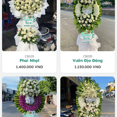
CB105
CB035
Phai Nhạt
Vườn Địa Đàng
1.400.000
VND
1.150.000
VND