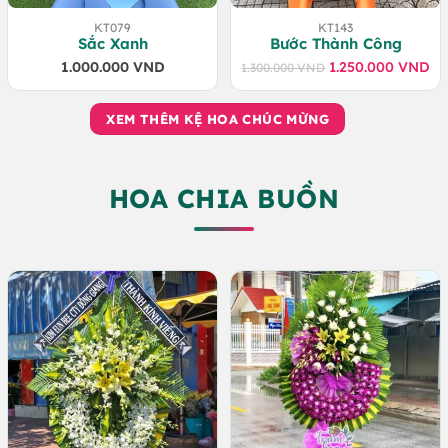
KT079
KT143
Sắc Xanh
Bước Thành Công
1.000.000
VND
1.250.000
VND
1.300.000
VND
Giá
Giá
gốc
hiện
là:
tại
XEM THÊM KỆ HOA CHÚC MỪNG
1.300.000 VND.
là:
1.250.000 VND.
HOA CHIA BUỒN