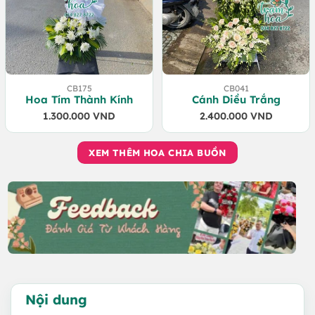
CB175
CB041
Hoa Tím Thành Kính
Cánh Diều Trắng
1.300.000
VND
2.400.000
VND
XEM THÊM HOA CHIA BUỒN
Nội dung