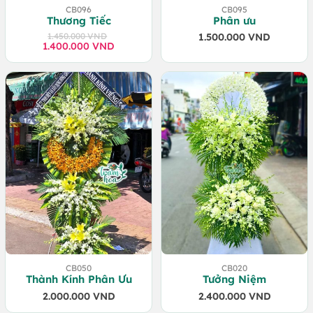
CB096
CB095
Thương Tiếc
Phân ưu
1.450.000
VND
1.500.000
VND
1.400.000
Giá
Giá
VND
gốc
hiện
là:
tại
1.450.000 VND.
là:
1.400.000 VND.
CB050
CB020
Thành Kính Phân Ưu
Tưởng Niệm
2.000.000
VND
2.400.000
VND