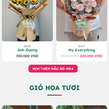
B032
B107
Ánh Dương
My Everything
550.000
VND
420.000
VND
450.000
VND
Giá
Giá
gốc
hiện
là:
tại
XEM THÊM MẪU BÓ HOA
450.000 VND.
là:
420.000 VND.
GIỎ HOA TƯƠI