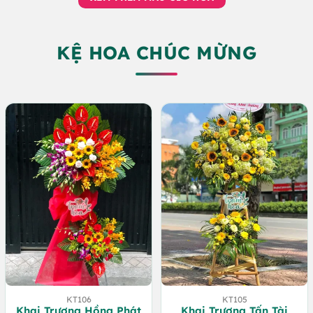
600.000 VND.
KỆ HOA CHÚC MỪNG
KT106
KT105
Khai Trương Hồng Phát
Khai Trương Tấn Tài