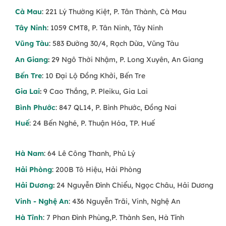
Thánh Giá?
Cà Mau
: 221 Lý Thường Kiệt, P. Tân Thành, Cà Mau
🙏
Tang lễ người theo đạo Công Giáo
Tây Ninh
: 1059 CMT8, P. Tân Ninh, Tây Ninh
Vũng Tàu
: 583 Đường 30/4, Rạch Dừa, Vũng Tàu
✝
Lễ an táng tại nhà thờ hoặc nghĩa trang
Công Giáo
An Giang
:
29 Ngô Thời Nhậm, P. Long Xuyên, An Giang
Bến Tre
: 10 Đại Lộ Đồng Khởi, Bến Tre
🕊
Gửi vòng hoa từ xa để chia buồn cùng
gia đình người mất
Gia Lai
:
9 Cao Thắng, P. Pleiku, Gia Lai
Bình Phước
: 847 QL14, P. Bình Phước, Đồng Nai
🕯
Thay lời cầu nguyện cho người quá cố
được yên nghỉ trong Chúa
Huế
: 24 Bến Nghé, P. Thuận Hóa, TP. Huế
Đặt Hoa Tang Hình Thánh Giá Tại
Hà Nam
: 64 Lê Công Thanh, Phủ Lý
Trạm Hoa
Hải Phòng
: 200B Tô Hiệu, Hải Phòng
Giao hoa tận nơi đến nhà thờ, nhà tang lễ,
Hải Dương
:
24 Nguyễn Đình Chiểu, Ngọc Châu, Hải Dương
nhà riêng đúng thời gian
Vinh - Nghệ An
: 436 Nguyễn Trãi, Vinh, Nghệ An
Đặt hàng nhanh qua Zalo, hotline, website
Hà Tĩnh
: 7 Phan Đình Phùng,P. Thành Sen, Hà Tĩnh