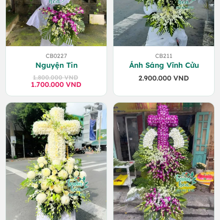
CB0227
CB211
Nguyện Tin
Ánh Sáng Vĩnh Cửu
1.800.000
VND
2.900.000
VND
1.700.000
Giá
Giá
VND
gốc
hiện
là:
tại
1.800.000 VND.
là:
1.700.000 VND.