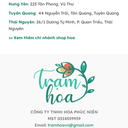
Gửi ảnh mẫu trước khi giao – hỗ trợ bảng tên
Hưng Yên
: 223 Tân Phong, Vũ Thư
chia buồn miễn phí
Tuyên Quang
: 44 Nguyễn Trãi, Tân Quang, Tuyên Quang
Cam kết thiết kế đúng mẫu, đúng kích thước,
Thái Nguyên
: 26/1 Dương Tự Minh, P. Quan Triều, Thái
trang trọng và thành kính
Nguyên
>> Xem thêm chi nhánh shop hoa
Xem thêm danh mục hoa khác:
👉
Vòng hoa đám tang Công Giáo
👉
Hoa chia buồn nghệ thuật
👉
Hoa đám tang người lớn tuổi
CÔNG TY TNHH HOA PHÚC NIÊN
MST 0318559939
Email:
tramhoavn@gmail.com