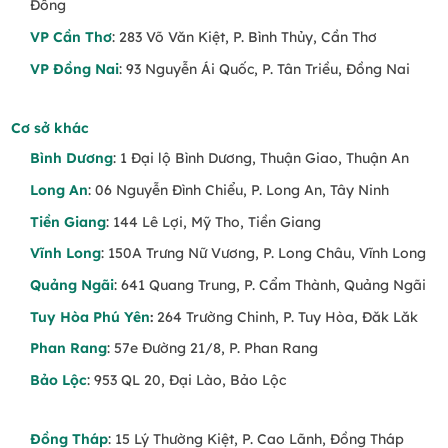
tôn giáo rõ ràng, trang nghiêm
Đồng
VP Cần Thơ
: 283 Võ Văn Kiệt, P. Bình Thủy, Cần Thơ
Các Loài Hoa Thường Dùng
VP Đồng Nai
: 93 Nguyễn Ái Quốc, P. Tân Triều, Đồng Nai
Lan trắng
– Tượng trưng cho sự thanh cao,
lòng kính trọng và lời tiễn biệt nhẹ nhàng
Cơ sở khác
Hoa hồng trắng
– Biểu tượng của sự tinh
Bình Dương
: 1 Đại lộ Bình Dương, Thuận Giao, Thuận An
khiết, yêu thương và khởi đầu vĩnh cửu
Long An
: 06 Nguyễn Đình Chiểu, P. Long An, Tây Ninh
Ly vàng / trắng
– Đại diện cho sự cao quý,
Tiền Giang
: 144 Lê Lợi, Mỹ Tho, Tiền Giang
ánh sáng và lời nguyện cầu
Vĩnh Long
: 150A Trưng Nữ Vương, P. Long Châu, Vĩnh Long
Cúc trắng, baby trắng
– Gợi cảm giác an
Quảng Ngãi
: 641 Quang Trung, P. Cẩm Thành, Quảng Ngãi
lành, giản dị nhưng sâu lắng
Tuy Hòa Phú Yên
:
264 Trường Chinh, P. Tuy Hòa, Đăk Lăk
Lá phụ & phụ kiện trang trí
– Tăng chiều
Phan Rang
: 57e Đường 21/8, P. Phan Rang
sâu, giúp hình khối thánh giá trọn vẹn và
Bảo Lộc
: 953 QL 20, Đại Lào, Bảo Lộc
trang nhã
Khi Nào Nên Đặt Vòng Hoa Tang Hình
Đồng Tháp
: 15 Lý Thường Kiệt, P. Cao Lãnh, Đồng Tháp