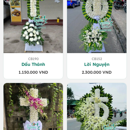
CB190
CB152
Dấu Thánh
Lời Nguyện
1.150.000
VND
2.300.000
VND