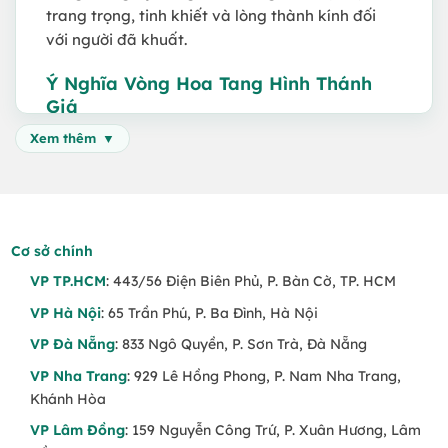
trang trọng, tinh khiết và lòng thành kính đối
với người đã khuất.
Ý Nghĩa Vòng Hoa Tang Hình Thánh
Giá
Xem thêm
Thể hiện đức tin Công Giáo
– Biểu tượng
của lòng mộ đạo, gửi gắm linh hồn người
mất trong tay Chúa
Lời cầu nguyện bình an vĩnh hằng
– Cầu
Cơ sở chính
mong người ra đi được an nghỉ trong ánh
sáng thiên đường
VP TP.HCM
: 443/56 Điện Biên Phủ, P. Bàn Cờ, TP. HCM
VP Hà Nội
: 65 Trần Phú, P. Ba Đình, Hà Nội
Chia sẻ nỗi mất mát cùng gia quyến
– Một
hình thức tưởng niệm nhẹ nhàng, tinh tế và
VP Đà Nẵng
: 833 Ngô Quyền, P. Sơn Trà, Đà Nẵng
thành kính
VP Nha Trang
: 929 Lê Hồng Phong, P. Nam Nha Trang,
Khánh Hòa
Hình dáng thánh giá
– Khác biệt với các
kiểu vòng hoa truyền thống, tạo điểm nhấn
VP Lâm Đồng
: 159 Nguyễn Công Trứ, P. Xuân Hương, Lâm