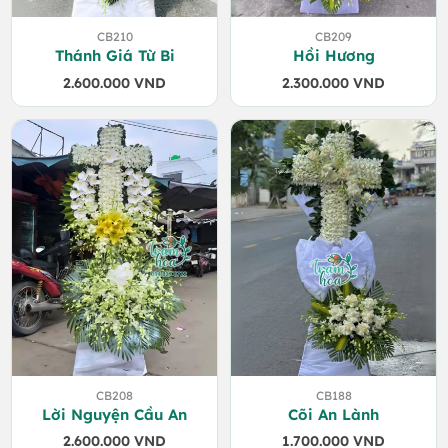
CB210
CB209
Thánh Giá Từ Bi
Hồi Hương
2.600.000
VND
2.300.000
VND
CB208
CB188
Lời Nguyện Cầu An
Cõi An Lành
2.600.000
VND
1.700.000
VND