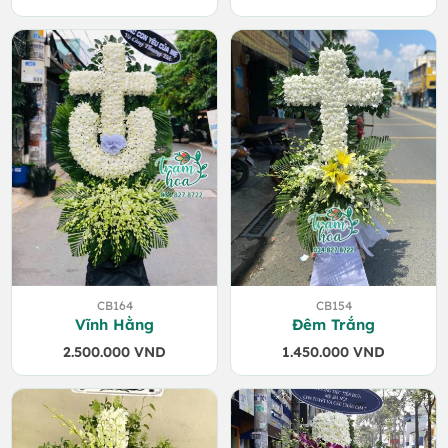
CB164
CB154
Vĩnh Hằng
Đêm Trắng
2.500.000
VND
1.450.000
VND