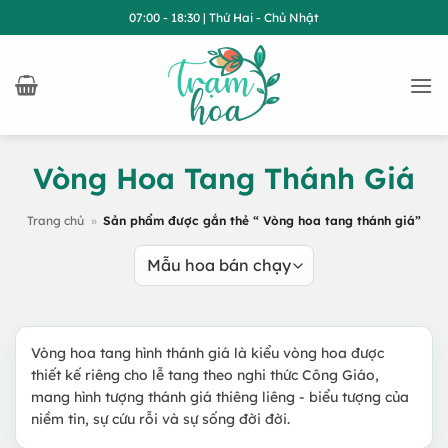
Bỏ
07:00 - 18:30 | Thứ Hai - Chủ Nhật
qua
nội
dung
Vòng Hoa Tang Thánh Giá
Trang chủ
»
Sản phẩm được gắn thẻ “ Vòng hoa tang thánh giá”
Vòng hoa tang hình thánh giá là kiểu vòng hoa được
thiết kế riêng cho lễ tang theo nghi thức Công Giáo,
mang hình tượng thánh giá thiêng liêng - biểu tượng của
niềm tin, sự cứu rỗi và sự sống đời đời.