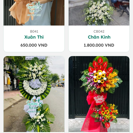
B041
CB042
Xuân Thì
Chân Kính
650.000
VND
1.800.000
VND