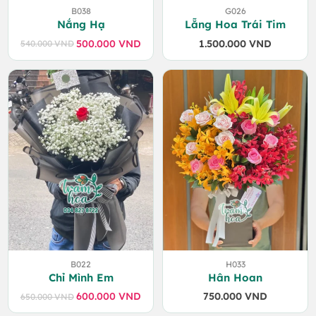
B038
G026
Nắng Hạ
Lẵng Hoa Trái Tim
500.000
VND
1.500.000
VND
540.000
VND
Giá
Giá
gốc
hiện
là:
tại
540.000 VND.
là:
500.000 VND.
B022
H033
Chỉ Mình Em
Hân Hoan
600.000
VND
750.000
VND
650.000
VND
Giá
Giá
gốc
hiện