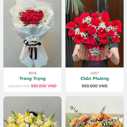
800.000 VND.
B018
G057
Trang Trọng
Chân Phương
550.000
VND
500.000
VND
600.000
VND
Giá
Giá
gốc
hiện
là:
tại
600.000 VND.
là:
550.000 VND.