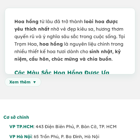
Hoa hồng
từ lâu đã trở thành
loài hoa được
yêu thích nhất
nhờ vẻ đẹp kiêu sa, hương thơm
quyến rũ và ý nghĩa sâu sắc trong cuộc sống. Tại
Trạm Hoa,
hoa hồng
là nguyên liệu chính trong
nhiều thiết kế hoa tươi dành cho
sinh nhật, kỷ
niệm, cầu hôn, chúc mừng và chia buồn
.
Các Màu Sắc Hoa Hồng Được Ưa
Chuộng Tại Trạm Hoa
Xem thêm
Hoa hồng đỏ
– Biểu tượng của tình yêu
nồng cháy, thường xuất hiện trong
bó hoa
kỷ niệm, hoa cầu hôn, hoa tặng vợ/chồng
.
Cơ sở chính
Hoa hồng vàng
– Mang đến sự ấm áp, may
mắn, phù hợp để
tặng sinh nhật, chúc
VP TP.HCM
: 443 Điện Biên Phủ, P. Bàn Cờ, TP. HCM
mừng khai trương
.
VP Hà Nội
: 65 Trần Phú, P. Ba Đình, Hà Nội