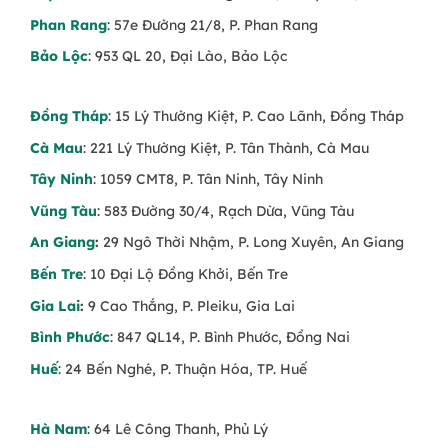
Phan Rang
: 57e Đường 21/8, P. Phan Rang
Kệ hoa hồng chúc mừng
– Thiết kế trang
trọng, thích hợp cho khai trương, thăng chức,
Bảo Lộc
: 953 QL 20, Đại Lào, Bảo Lộc
lễ kỷ niệm.
Vòng hoa chia buồn từ hoa hồng
– Thể
Đồng Tháp
: 15 Lý Thường Kiệt, P. Cao Lãnh, Đồng Tháp
hiện lòng thành kính và lời tiễn biệt trang
Cà Mau
: 221 Lý Thường Kiệt, P. Tân Thành, Cà Mau
trọng.
Tây Ninh
: 1059 CMT8, P. Tân Ninh, Tây Ninh
Tìm Kiếm Hoa Hồng Phù Hợp Cho Dịp
Vũng Tàu
: 583 Đường 30/4, Rạch Dừa, Vũng Tàu
Quan Trọng
An Giang
:
29 Ngô Thời Nhậm, P. Long Xuyên, An Giang
🔗
Khám phá thêm các mẫu hoa đẹp tại Trạm
Bến Tre
: 10 Đại Lộ Đồng Khởi, Bến Tre
Hoa:
Gia Lai
:
9 Cao Thắng, P. Pleiku, Gia Lai
Bình Phước
: 847 QL14, P. Bình Phước, Đồng Nai
Bó hoa hồng
Huế
: 24 Bến Nghé, P. Thuận Hóa, TP. Huế
Giỏ hoa tươi
Hoa chúc mừng khai trương
Hà Nam
: 64 Lê Công Thanh, Phủ Lý