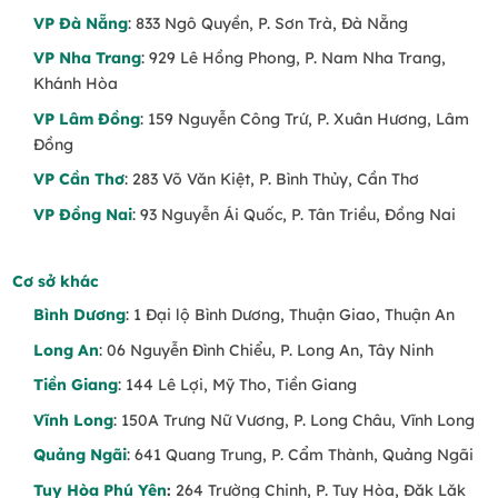
Hoa hồng trắng
– Tượng trưng cho sự tinh
VP Đà Nẵng
: 833 Ngô Quyền, P. Sơn Trà, Đà Nẵng
khôi, thường được chọn trong
hoa cưới, hoa
VP Nha Trang
: 929 Lê Hồng Phong, P. Nam Nha Trang,
chia buồn, hoa tặng mẹ
.
Khánh Hòa
Hoa hồng kem, hồng pastel
– Thanh lịch,
VP Lâm Đồng
: 159 Nguyễn Công Trứ, P. Xuân Hương, Lâm
nhẹ nhàng, thích hợp để
tặng người yêu,
Đồng
bạn bè, đồng nghiệp
.
VP Cần Thơ
: 283 Võ Văn Kiệt, P. Bình Thủy, Cần Thơ
Hoa hồng tím
– Thể hiện sự chung thủy, quý
VP Đồng Nai
: 93 Nguyễn Ái Quốc, P. Tân Triều, Đồng Nai
phái, đặc biệt phù hợp với
hoa chúc mừng,
hoa sự kiện
.
Cơ sở khác
Bình Dương
: 1 Đại lộ Bình Dương, Thuận Giao, Thuận An
Những Mẫu Hoa Đẹp Từ Hoa Hồng Tại
Trạm Hoa
Long An
: 06 Nguyễn Đình Chiểu, P. Long An, Tây Ninh
Tiền Giang
: 144 Lê Lợi, Mỹ Tho, Tiền Giang
Bó hoa hồng
– Lựa chọn hoàn hảo để tặng
sinh nhật, ngày kỷ niệm, ngày của mẹ.
Vĩnh Long
: 150A Trưng Nữ Vương, P. Long Châu, Vĩnh Long
Quảng Ngãi
: 641 Quang Trung, P. Cẩm Thành, Quảng Ngãi
Giỏ hoa hồng
– Thanh lịch, sang trọng, phù
hợp với nhiều dịp quan trọng.
Tuy Hòa Phú Yên
:
264 Trường Chinh, P. Tuy Hòa, Đăk Lăk