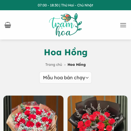
Bỏ
07:00 - 18:30 | Thứ Hai - Chủ Nhật
qua
nội
dung
Hoa Hồng
Trang chủ
»
Hoa Hồng