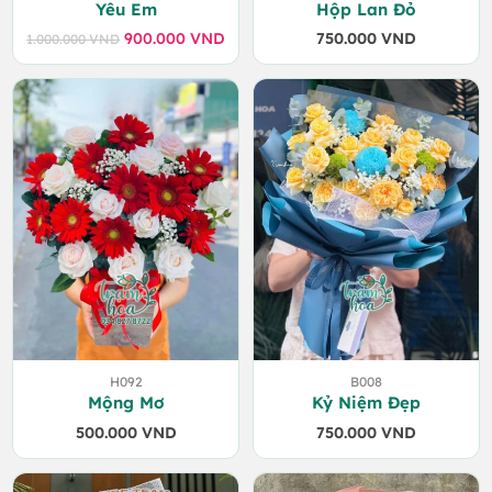
Yêu Em
Hộp Lan Đỏ
900.000
VND
750.000
VND
1.000.000
VND
Giá
Giá
gốc
hiện
là:
tại
1.000.000 VND.
là:
900.000 VND.
H092
B008
Mộng Mơ
Kỷ Niệm Đẹp
500.000
VND
750.000
VND