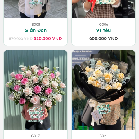
B003
G006
Giản Đơn
Vì Yêu
520.000
VND
600.000
VND
570.000
VND
Giá
Giá
gốc
hiện
là:
tại
570.000 VND.
là:
520.000 VND.
G017
B021