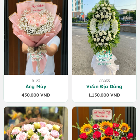
750.000 VND.
470.000 VND.
B123
CB035
Áng Mây
Vườn Địa Đàng
450.000
VND
1.150.000
VND