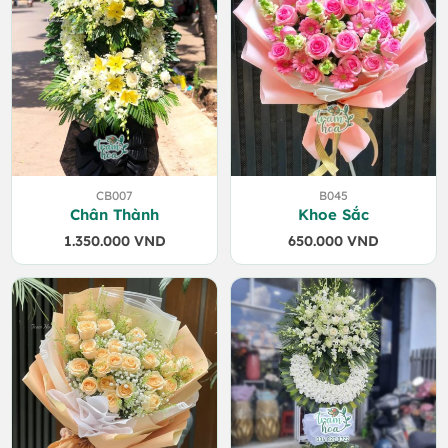
CB007
B045
Chân Thành
Khoe Sắc
1.350.000
VND
650.000
VND