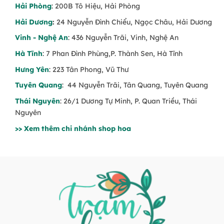
Hoa kỷ niệm ngày cưới
Hải Phòng
: 200B Tô Hiệu, Hải Phòng
Hải Dương
:
24 Nguyễn Đình Chiểu, Ngọc Châu, Hải Dương
📞
Đặt hoa hồng ngay tại Trạm Hoa – Giao
Vinh - Nghệ An
: 436 Nguyễn Trãi, Vinh, Nghệ An
nhanh, chất lượng đảm bảo!
Hà Tĩnh
: 7 Phan Đình Phùng,P. Thành Sen, Hà Tĩnh
Hưng Yên
: 223 Tân Phong, Vũ Thư
Tuyên Quang
: 44 Nguyễn Trãi, Tân Quang, Tuyên Quang
Thái Nguyên
: 26/1 Dương Tự Minh, P. Quan Triều, Thái
Nguyên
>> Xem thêm chi nhánh shop hoa