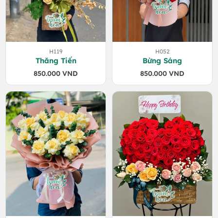
H119
H052
Thăng Tiến
Bừng Sáng
850.000
VND
850.000
VND