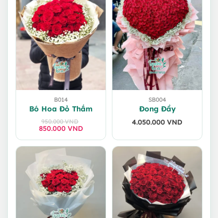
B014
SB004
Bó Hoa Đỏ Thắm
Đong Đầy
950.000
VND
4.050.000
VND
850.000
Giá
Giá
VND
gốc
hiện
là:
tại
950.000 VND.
là:
850.000 VND.