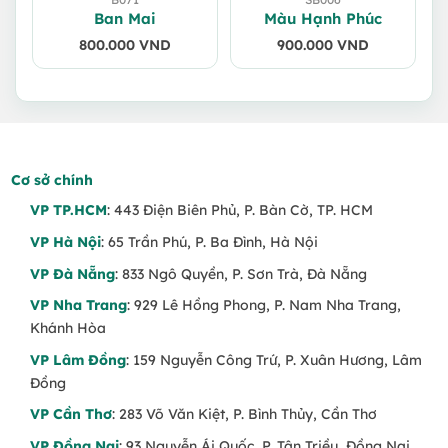
Ban Mai
Màu Hạnh Phúc
800.000
VND
900.000
VND
Cơ sở chính
VP TP.HCM
: 443 Điện Biên Phủ, P. Bàn Cờ, TP. HCM
VP Hà Nội
: 65 Trần Phú, P. Ba Đình, Hà Nội
VP Đà Nẵng
: 833 Ngô Quyền, P. Sơn Trà, Đà Nẵng
VP Nha Trang
: 929 Lê Hồng Phong, P. Nam Nha Trang,
Khánh Hòa
VP Lâm Đồng
: 159 Nguyễn Công Trứ, P. Xuân Hương, Lâm
Đồng
VP Cần Thơ
: 283 Võ Văn Kiệt, P. Bình Thủy, Cần Thơ
VP Đồng Nai
: 93 Nguyễn Ái Quốc, P. Tân Triều, Đồng Nai