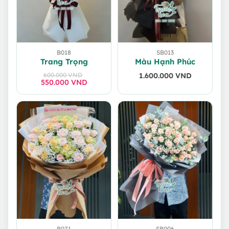
B018
SB013
Trang Trọng
Màu Hạnh Phúc
600.000
VND
1.600.000
VND
550.000
Giá
Giá
VND
gốc
hiện
là:
tại
600.000 VND.
là:
550.000 VND.
B071
SB006