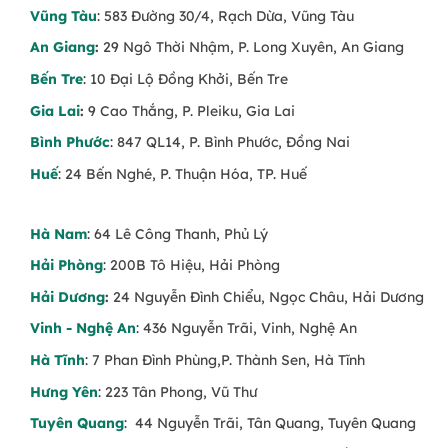
Vũng Tàu
: 583 Đường 30/4, Rạch Dừa, Vũng Tàu
An Giang
:
29 Ngô Thời Nhậm, P. Long Xuyên, An Giang
Bến Tre
: 10 Đại Lộ Đồng Khởi, Bến Tre
Gia Lai
:
9 Cao Thắng, P. Pleiku, Gia Lai
Bình Phước
: 847 QL14, P. Bình Phước, Đồng Nai
Huế
: 24 Bến Nghé, P. Thuận Hóa, TP. Huế
Hà Nam
: 64 Lê Công Thanh, Phủ Lý
Hải Phòng
: 200B Tô Hiệu, Hải Phòng
Hải Dương
:
24 Nguyễn Đình Chiểu, Ngọc Châu, Hải Dương
Vinh - Nghệ An
: 436 Nguyễn Trãi, Vinh, Nghệ An
Hà Tĩnh
: 7 Phan Đình Phùng,P. Thành Sen, Hà Tĩnh
Hưng Yên
: 223 Tân Phong, Vũ Thư
Tuyên Quang
: 44 Nguyễn Trãi, Tân Quang, Tuyên Quang