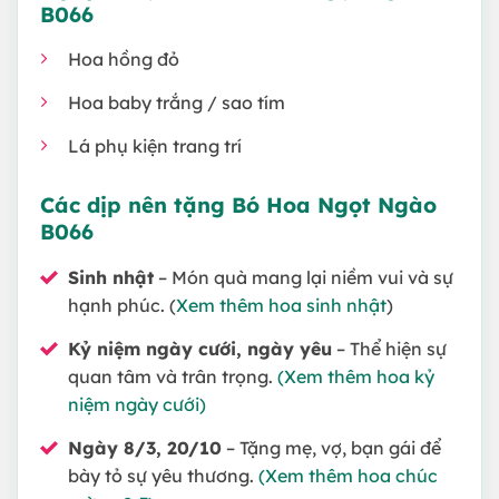
B066
Hoa hồng đỏ
Hoa baby trắng / sao tím
Lá phụ kiện trang trí
Các dịp nên tặng Bó Hoa Ngọt Ngào
B066
Sinh nhật
– Món quà mang lại niềm vui và sự
hạnh phúc. (
Xem thêm hoa sinh nhật
)
Kỷ niệm ngày cưới, ngày yêu
– Thể hiện sự
quan tâm và trân trọng.
(Xem thêm hoa kỷ
niệm ngày cưới)
Ngày 8/3, 20/10
– Tặng mẹ, vợ, bạn gái để
bày tỏ sự yêu thương.
(Xem thêm hoa chúc