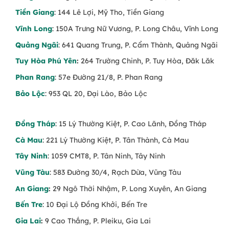
Tiền Giang
: 144 Lê Lợi, Mỹ Tho, Tiền Giang
Vĩnh Long
: 150A Trưng Nữ Vương, P. Long Châu, Vĩnh Long
Quảng Ngãi
: 641 Quang Trung, P. Cẩm Thành, Quảng Ngãi
Tuy Hòa Phú Yên
:
264 Trường Chinh, P. Tuy Hòa, Đăk Lăk
Phan Rang
: 57e Đường 21/8, P. Phan Rang
Bảo Lộc
: 953 QL 20, Đại Lào, Bảo Lộc
Đồng Tháp
: 15 Lý Thường Kiệt, P. Cao Lãnh, Đồng Tháp
Cà Mau
: 221 Lý Thường Kiệt, P. Tân Thành, Cà Mau
Tây Ninh
: 1059 CMT8, P. Tân Ninh, Tây Ninh
Vũng Tàu
: 583 Đường 30/4, Rạch Dừa, Vũng Tàu
An Giang
:
29 Ngô Thời Nhậm, P. Long Xuyên, An Giang
Bến Tre
: 10 Đại Lộ Đồng Khởi, Bến Tre
Gia Lai
:
9 Cao Thắng, P. Pleiku, Gia Lai