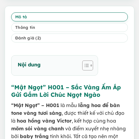
Mô tả
Thông tin
Đánh giá (2)
Nội dung
“Mật Ngọt” H001 – Sắc Vàng Ấm Áp
Gửi Gắm Lời Chúc Ngọt Ngào
“Mật Ngọt” – H001
là mẫu
lẵng hoa để bàn
tone vàng tươi sáng
, được thiết kế với chủ đạo
là
hoa hồng vàng Victor
, kết hợp cùng hoa
mõm sói vàng chanh
và điểm xuyết nhẹ nhàng
bởi
baby trắng
tinh khôi. Tất cả tạo nên một