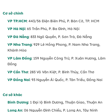
Cơ sở chính
VP TP.HCM
: 443/56 Điện Biên Phủ, P. Bàn Cờ, TP. HCM
VP Hà Nội
: 65 Trần Phú, P. Ba Đình, Hà Nội
VP Đà Nẵng
: 833 Ngô Quyền, P. Sơn Trà, Đà Nẵng
VP Nha Trang
: 929 Lê Hồng Phong, P. Nam Nha Trang,
Khánh Hòa
VP Lâm Đồng
: 159 Nguyễn Công Trứ, P. Xuân Hương, Lâm
Đồng
VP Cần Thơ
: 283 Võ Văn Kiệt, P. Bình Thủy, Cần Thơ
VP Đồng Nai
: 93 Nguyễn Ái Quốc, P. Tân Triều, Đồng Nai
Cơ sở khác
Bình Dương
: 1 Đại lộ Bình Dương, Thuận Giao, Thuận An
Long An
: 06 Nguyễn Đình Chiểu, P. Long An, Tây Ninh