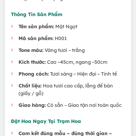
Thông Tin Sản Phẩm
Tên sản phẩm:
Mật Ngọt
Mã sản phẩm:
H001
Tone màu:
Vàng tươi – trắng
Kích thước:
Cao ~45cm, ngang ~50cm
Phong cách:
Tươi sáng – Hiện đại – Tinh tế
Chất liệu:
Hoa tươi cao cấp, lẵng để bàn
(giấy / gỗ)
Giao hàng:
Có sẵn – Giao tận nơi toàn quốc
Đặt Hoa Ngay Tại
Trạm Hoa
Cam kết đúng mẫu – đúng thời gian –