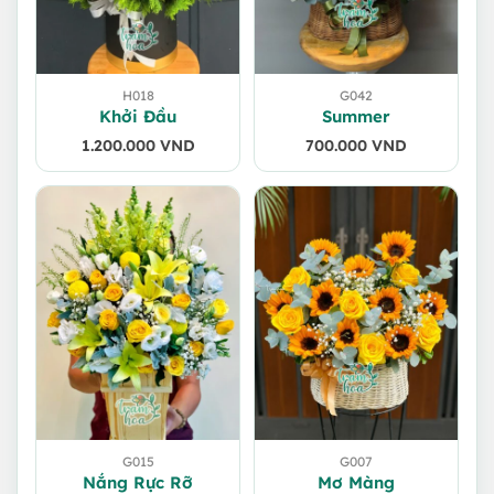
H018
G042
Khởi Đầu
Summer
1.200.000
VND
700.000
VND
G015
G007
Nắng Rực Rỡ
Mơ Màng