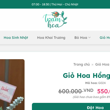
07:00 - 18:30 | Thứ Hai - Chủ Nhật
Hoa Sinh Nhật
Hoa Khai Trương
Bó Hoa
Giỏ H
Trang chủ
»
Giỏ Hoa 
Giỏ Hoa Hồn
Mã hoa:
G024
Giá
600.000
VND
550
gốc
(Giá hoa chưa bao gồm 8
là:
600
Đặt Hoa