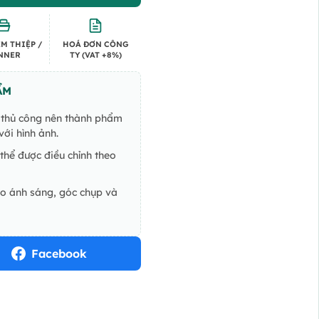
550.000 VND.
M THIỆP /
HOÁ ĐƠN CÔNG
NNER
TY (VAT +8%)
ẨM
ế thủ công nên thành phẩm
ới hình ảnh.
thể được điều chỉnh theo
do ánh sáng, góc chụp và
Facebook