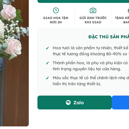
GIAO HOA TẬN
GỬI ẢNH TRƯỚC
TẶNG KÈ
NƠI 2H
KHI GIAO
BA
ĐẶC THÙ SẢN PH
Hoa tươi là sản phẩm tự nhiên, thiết k
thực tế tương đồng khoảng 80–90% so v
Thành phần hoa, lá phụ và phụ kiện có 
tình trạng nguyên liệu tại cửa hàng.
Màu sắc thực tế có thể chênh lệch nhẹ 
hiển thị trên từng thiết bị.
Zalo