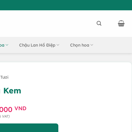
oa
Chậu Lan Hồ Điệp
Chọn hoa
Tươi
g Kem
Giá
.000
VND
hiện
% VAT)
tại
.000 VND.
là: