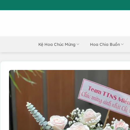
Bỏ
qua
nội
dung
Kệ Hoa Chúc Mừng
Hoa Chia Buồn