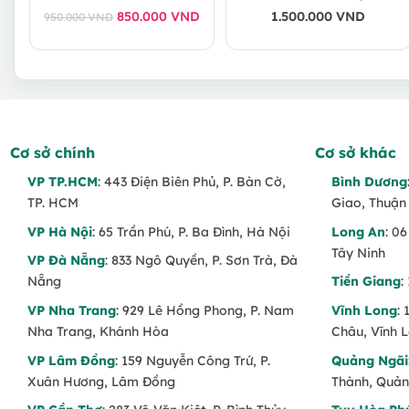
850.000
VND
1.500.000
VND
950.000
VND
Giá
Giá
gốc
hiện
là:
tại
950.000 VND.
là:
850.000 VND.
Cơ sở chính
Cơ sở khác
VP TP.HCM
: 443 Điện Biên Phủ, P. Bàn Cờ,
Bình Dương
TP. HCM
Giao, Thuận
VP Hà Nội
: 65 Trần Phú, P. Ba Đình, Hà Nội
Long An
: 0
Tây Ninh
VP Đà Nẵng
: 833 Ngô Quyền, P. Sơn Trà, Đà
Nẵng
Tiền Giang
:
VP Nha Trang
: 929 Lê Hồng Phong, P. Nam
Vĩnh Long
:
Nha Trang, Khánh Hòa
Châu, Vĩnh 
VP Lâm Đồng
: 159 Nguyễn Công Trứ, P.
Quảng Ngãi
Xuân Hương, Lâm Đồng
Thành, Quản