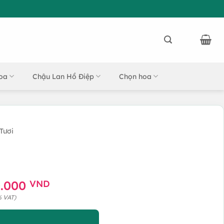
oa
Chậu Lan Hồ Điệp
Chọn hoa
Tươi
á
Giá
0.000
VND
c
hiện
% VAT)
tại
00.000 VND.
là: