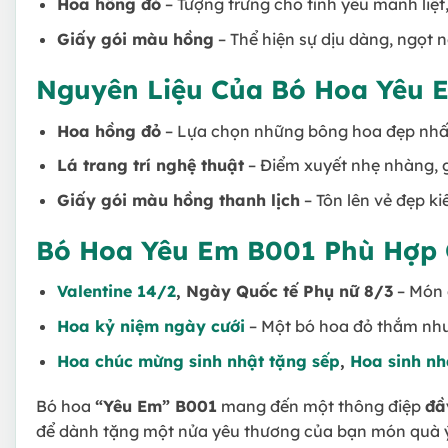
Hoa hồng đỏ
– Tượng trưng cho tình yêu mãnh liệt
Giấy gói màu hồng
– Thể hiện sự dịu dàng, ngọt 
Nguyên Liệu Của Bó Hoa Yêu 
Hoa hồng đỏ
– Lựa chọn những bông hoa đẹp nhất,
Lá trang trí nghệ thuật
– Điểm xuyết nhẹ nhàng, 
Giấy gói màu hồng thanh lịch
– Tôn lên vẻ đẹp k
Bó Hoa Yêu Em B001 Phù Hợp
Valentine 14/2
, Ngày Quốc tế Phụ nữ 8/3
– Món 
Hoa kỷ niệm ngày cưới
– Một bó hoa đỏ thắm như
Hoa chúc mừng sinh nhật tặng sếp
,
Hoa sinh nh
Bó hoa
“Yêu Em” B001
mang đến một thông điệp
đầ
để dành tặng một nửa yêu thương của bạn món quà ý