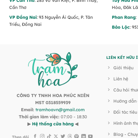
VP Cần Thơ
: 283 Võ Văn Kiệt, P. Bình Thủy,
Tuy Hòa Ph
Cần Thơ
Hòa, Đăk L
VP Đồng Nai
: 93 Nguyễn Ái Quốc, P. Tân
Phan Rang
:
Triều, Đồng Nai
Bảo Lộc
: 9
LIÊN KẾT HỮU 
Giới thiệu
Liên hệ
Câu hỏi th
CÔNG TY TNHH HOA PHÚC NIÊN
Hướng dẫn 
MST 0318559939
Email:
tramhoavn@gmail.com
Đối tác tiêu
Thời gian làm việc:
07:00 - 18:30
Hình ảnh th
▶
Hệ thống cửa hàng
◀
Blog - Chuy
Theo dõi