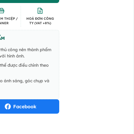
900.000 VND.
M THIỆP /
HOÁ ĐƠN CÔNG
NNER
TY (VAT +8%)
ẨM
ế thủ công nên thành phẩm
ới hình ảnh.
thể được điều chỉnh theo
do ánh sáng, góc chụp và
Facebook