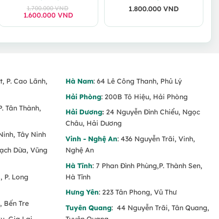
1.700.000
VND
1.800.000
VND
1.600.000
Giá
Giá
VND
gốc
hiện
là:
tại
1.700.000 VND.
là:
1.600.000 VND.
t, P. Cao Lãnh,
Hà Nam
: 64 Lê Công Thanh, Phủ Lý
Hải Phòng
: 200B Tô Hiệu, Hải Phòng
P. Tân Thành,
Hải Dương
:
24 Nguyễn Đình Chiểu, Ngọc
Châu, Hải Dương
Ninh, Tây Ninh
Vinh - Nghệ An
: 436 Nguyễn Trãi, Vinh,
Rạch Dừa, Vũng
Nghệ An
Hà Tĩnh
: 7 Phan Đình Phùng,P. Thành Sen,
 P. Long
Hà Tĩnh
Hưng Yên
: 223 Tân Phong, Vũ Thư
, Bến Tre
Tuyên Quang
: 44 Nguyễn Trãi, Tân Quang,
u, Gia Lai
Tuyên Quang