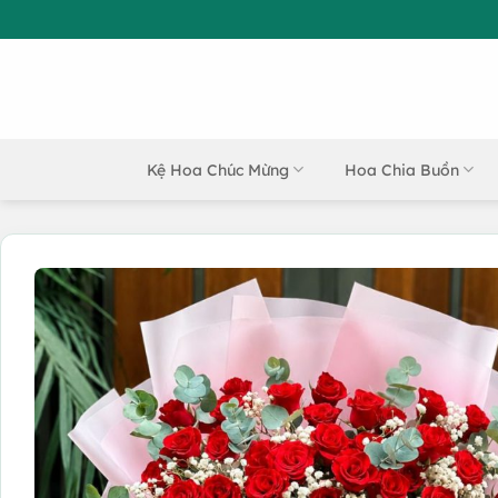
Bỏ
qua
nội
dung
Kệ Hoa Chúc Mừng
Hoa Chia Buồn