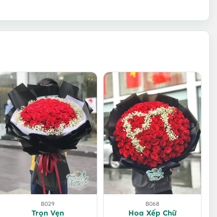
B029
B068
Trọn Vẹn
Hoa Xếp Chữ