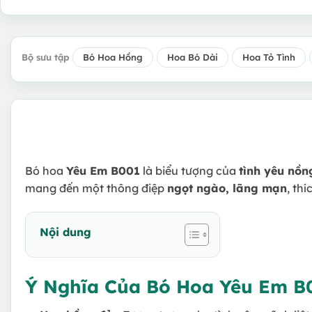
Bộ sưu tập
Bó Hoa Hồng
Hoa Bó Dài
Hoa Tỏ Tình
Bó hoa
Yêu Em B001
là biểu tượng của
tình yêu nồn
mang đến một thông điệp
ngọt ngào, lãng mạn
, th
Nội dung
Ý Nghĩa Của Bó Hoa Yêu Em B