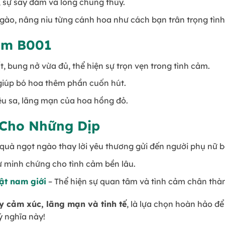
, sự say đắm và lòng chung thủy.
ngào, nâng niu từng cánh hoa như cách bạn trân trọng tìn
Em B001
 bung nở vừa đủ, thể hiện sự trọn vẹn trong tình cảm.
giúp bó hoa thêm phần cuốn hút.
iêu sa, lãng mạn của hoa hồng đỏ.
 Cho Những Dịp
quà ngọt ngào thay lời yêu thương gửi đến người phụ nữ b
 minh chứng cho tình cảm bền lâu.
ật nam giới
– Thể hiện sự quan tâm và tình cảm chân thàn
y cảm xúc, lãng mạn và tinh tế
, là lựa chọn hoàn hảo đ
 nghĩa này!