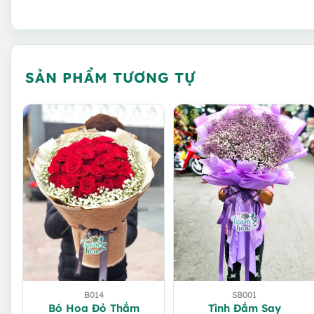
SẢN PHẨM TƯƠNG TỰ
B014
SB001
Bó Hoa Đỏ Thắm
Tình Đắm Say