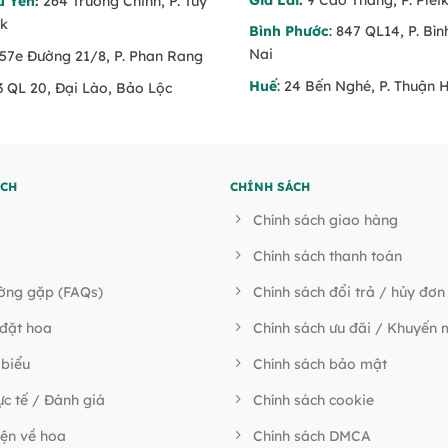
ú Yên
:
264 Trường Chinh, P. Tuy
ăk
Bình Phước
: 847 QL14, P. Bì
Nai
 57e Đường 21/8, P. Phan Rang
Huế
: 24 Bến Nghé, P. Thuận 
53 QL 20, Đại Lào, Bảo Lộc
ÍCH
CHÍNH SÁCH
Chính sách giao hàng
Chính sách thanh toán
ường gặp (FAQs)
Chính sách đổi trả / hủy đơn
đặt hoa
Chính sách ưu đãi / Khuyến 
 biểu
Chính sách bảo mật
ực tế / Đánh giá
Chính sách cookie
ện về hoa
Chính sách DMCA