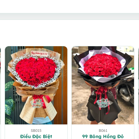
SB015
B061
Điều Đặc Biệt
99 Bông Hồng Đỏ