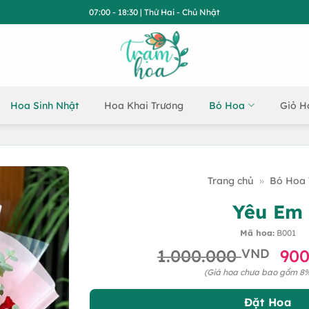
07:00 - 18:30 | Thứ Hai - Chủ Nhật
Hoa Sinh Nhật
Hoa Khai Trương
Bó Hoa
Giỏ H
Trang chủ
»
Bó Hoa 
Yêu Em
Mã hoa:
B001
Gi
1.000.000
VND
90
gố
(Giá hoa chưa bao gồm 8
là:
1.0
Đặt Hoa