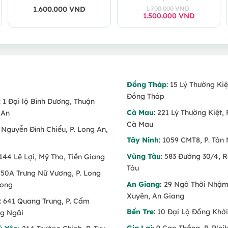
1.600.000
VND
1.700.000
VND
1.500.000
Giá
Giá
VND
gốc
hiện
là:
tại
1.700.000 VND.
là:
1.500.000 VND.
Đồng Tháp
: 15 Lý Thường Kiệ
Đồng Tháp
: 1 Đại lộ Bình Dương, Thuận
Cà Mau
: 221 Lý Thường Kiệt, 
 An
Cà Mau
6 Nguyễn Đình Chiểu, P. Long An,
Tây Ninh
: 1059 CMT8, P. Tân 
Vũng Tàu
: 583 Đường 30/4, 
 144 Lê Lợi, Mỹ Tho, Tiền Giang
Tàu
 150A Trưng Nữ Vương, P. Long
An Giang
:
29 Ngô Thời Nhậm,
Long
Xuyên, An Giang
: 641 Quang Trung, P. Cẩm
Bến Tre
: 10 Đại Lộ Đồng Khởi
g Ngãi
Gia Lai
:
9 Cao Thắng, P. Pleik