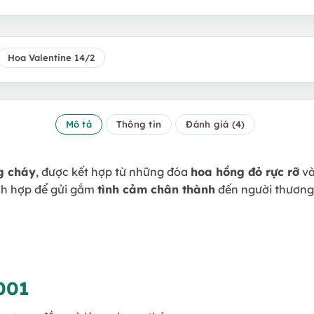
Hoa Valentine 14/2
Mô tả
Thông tin
Đánh giá (4)
g cháy
, được kết hợp từ những đóa
hoa hồng đỏ rực rỡ
và
ích hợp để gửi gắm
tình cảm chân thành
đến người thương 
001