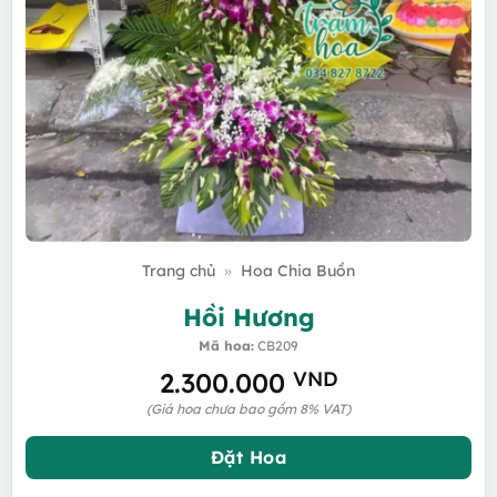
Trang chủ
»
Hoa Chia Buồn
Hồi Hương
Mã hoa:
CB209
2.300.000
VND
(Giá hoa chưa bao gồm 8% VAT)
Đặt Hoa