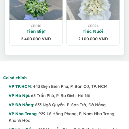
CB010
CB024
Tiễn Biệt
Tiếc Nuối
2.400.000
VND
2.100.000
VND
Cơ sở chính
VP TP.HCM
: 443 Điện Biên Phủ, P. Bàn Cờ, TP. HCM
VP Hà Nội
: 65 Trần Phú, P. Ba Đình, Hà Nội
VP Đà Nẵng
: 833 Ngô Quyền, P. Sơn Trà, Đà Nẵng
VP Nha Trang
: 929 Lê Hồng Phong, P. Nam Nha Trang,
Khánh Hòa