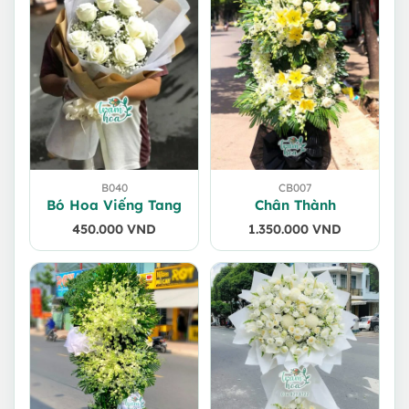
B040
CB007
Bó Hoa Viếng Tang
Chân Thành
450.000
VND
1.350.000
VND