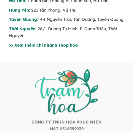
Hà Tĩnh
: 7 Phan Đình Phùng,P. Thành Sen, Hà Tĩnh
Hưng Yên
: 223 Tân Phong, Vũ Thư
Tuyên Quang
: 44 Nguyễn Trãi, Tân Quang, Tuyên Quang
Thái Nguyên
: 26/1 Dương Tự Minh, P. Quan Triều, Thái
Nguyên
>> Xem thêm chi nhánh shop hoa
CÔNG TY TNHH HOA PHÚC NIÊN
MST 0318559939