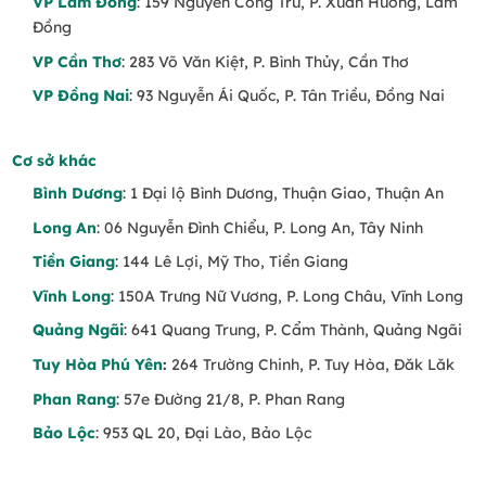
VP Lâm Đồng
: 159 Nguyễn Công Trứ, P. Xuân Hương, Lâm
Đồng
VP Cần Thơ
: 283 Võ Văn Kiệt, P. Bình Thủy, Cần Thơ
VP Đồng Nai
: 93 Nguyễn Ái Quốc, P. Tân Triều, Đồng Nai
Cơ sở khác
Bình Dương
: 1 Đại lộ Bình Dương, Thuận Giao, Thuận An
Long An
: 06 Nguyễn Đình Chiểu, P. Long An, Tây Ninh
Tiền Giang
: 144 Lê Lợi, Mỹ Tho, Tiền Giang
Vĩnh Long
: 150A Trưng Nữ Vương, P. Long Châu, Vĩnh Long
Quảng Ngãi
: 641 Quang Trung, P. Cẩm Thành, Quảng Ngãi
Tuy Hòa Phú Yên
:
264 Trường Chinh, P. Tuy Hòa, Đăk Lăk
Phan Rang
: 57e Đường 21/8, P. Phan Rang
Bảo Lộc
: 953 QL 20, Đại Lào, Bảo Lộc