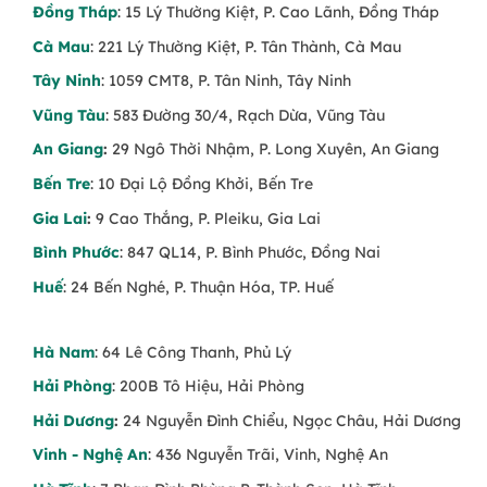
Đồng Tháp
: 15 Lý Thường Kiệt, P. Cao Lãnh, Đồng Tháp
Cà Mau
: 221 Lý Thường Kiệt, P. Tân Thành, Cà Mau
Tây Ninh
: 1059 CMT8, P. Tân Ninh, Tây Ninh
Vũng Tàu
: 583 Đường 30/4, Rạch Dừa, Vũng Tàu
An Giang
:
29 Ngô Thời Nhậm, P. Long Xuyên, An Giang
Bến Tre
: 10 Đại Lộ Đồng Khởi, Bến Tre
Gia Lai
:
9 Cao Thắng, P. Pleiku, Gia Lai
Bình Phước
: 847 QL14, P. Bình Phước, Đồng Nai
Huế
: 24 Bến Nghé, P. Thuận Hóa, TP. Huế
Hà Nam
: 64 Lê Công Thanh, Phủ Lý
Hải Phòng
: 200B Tô Hiệu, Hải Phòng
Hải Dương
:
24 Nguyễn Đình Chiểu, Ngọc Châu, Hải Dương
Vinh - Nghệ An
: 436 Nguyễn Trãi, Vinh, Nghệ An