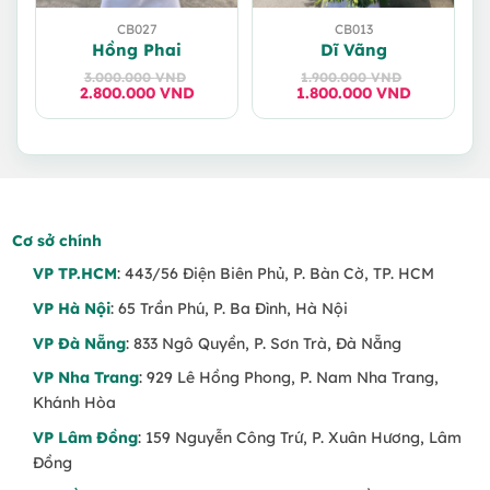
CB027
CB013
Hồng Phai
Dĩ Vãng
3.000.000
VND
1.900.000
VND
2.800.000
Giá
Giá
VND
1.800.000
Giá
Giá
VND
gốc
hiện
gốc
hiện
là:
tại
là:
tại
3.000.000 VND.
là:
1.900.000 VND.
là:
2.800.000 VND.
1.800.000 VND.
Cơ sở chính
VP TP.HCM
: 443/56 Điện Biên Phủ, P. Bàn Cờ, TP. HCM
VP Hà Nội
: 65 Trần Phú, P. Ba Đình, Hà Nội
VP Đà Nẵng
: 833 Ngô Quyền, P. Sơn Trà, Đà Nẵng
VP Nha Trang
: 929 Lê Hồng Phong, P. Nam Nha Trang,
Khánh Hòa
VP Lâm Đồng
: 159 Nguyễn Công Trứ, P. Xuân Hương, Lâm
Đồng