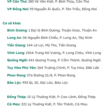
VP Cần Thơ
: 283 Võ Văn Kiệt, P. Bình Thủy, Cần Thơ
VP Đồng Nai
: 93 Nguyễn Ái Quốc, P. Tân Triều, Đồng Nai
Cơ sở khác
Bình Dương
: 1 Đại lộ Bình Dương, Thuận Giao, Thuận An
Long An
: 06 Nguyễn Đình Chiểu, P. Long An, Tây Ninh
Tiền Giang
: 144 Lê Lợi, Mỹ Tho, Tiền Giang
Vĩnh Long
: 150A Trưng Nữ Vương, P. Long Châu, Vĩnh Long
Quảng Ngãi
: 641 Quang Trung, P. Cẩm Thành, Quảng Ngãi
Tuy Hòa Phú Yên
:
264 Trường Chinh, P. Tuy Hòa, Đăk Lăk
Phan Rang
: 57e Đường 21/8, P. Phan Rang
Bảo Lộc
: 953 QL 20, Đại Lào, Bảo Lộc
Đồng Tháp
: 15 Lý Thường Kiệt, P. Cao Lãnh, Đồng Tháp
Cà Mau
: 221 Lý Thường Kiệt, P. Tân Thành, Cà Mau