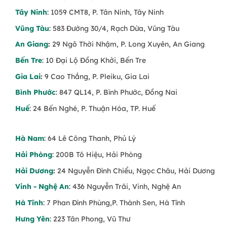
Tây Ninh
: 1059 CMT8, P. Tân Ninh, Tây Ninh
Vũng Tàu
: 583 Đường 30/4, Rạch Dừa, Vũng Tàu
An Giang
:
29 Ngô Thời Nhậm, P. Long Xuyên, An Giang
Bến Tre
: 10 Đại Lộ Đồng Khởi, Bến Tre
Gia Lai
:
9 Cao Thắng, P. Pleiku, Gia Lai
Bình Phước
: 847 QL14, P. Bình Phước, Đồng Nai
Huế
: 24 Bến Nghé, P. Thuận Hóa, TP. Huế
Hà Nam
: 64 Lê Công Thanh, Phủ Lý
Hải Phòng
: 200B Tô Hiệu, Hải Phòng
Hải Dương
:
24 Nguyễn Đình Chiểu, Ngọc Châu, Hải Dương
Vinh - Nghệ An
: 436 Nguyễn Trãi, Vinh, Nghệ An
Hà Tĩnh
: 7 Phan Đình Phùng,P. Thành Sen, Hà Tĩnh
Hưng Yên
: 223 Tân Phong, Vũ Thư