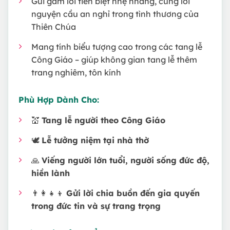
Gửi gắm lời tiễn biệt nhẹ nhàng, cùng lời
nguyện cầu an nghỉ trong tình thương của
Thiên Chúa
Mang tính biểu tượng cao trong các tang lễ
Công Giáo – giúp không gian tang lễ thêm
trang nghiêm, tôn kính
Phù Hợp Dành Cho:
💒
Tang lễ người theo Công Giáo
🕊
Lễ tưởng niệm tại nhà thờ
🙏
Viếng người lớn tuổi, người sống đức độ,
hiền lành
👨‍👩‍👧‍👦
Gửi lời chia buồn đến gia quyến
trong đức tin và sự trang trọng