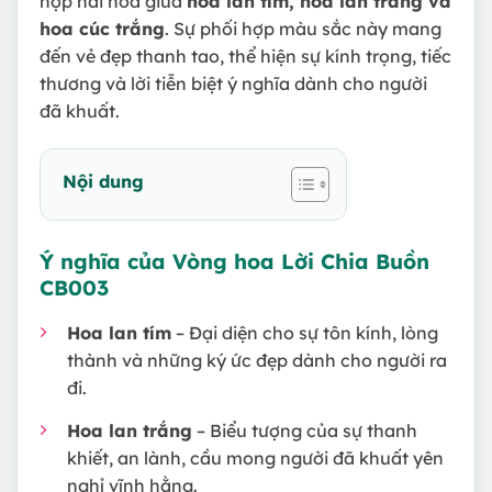
hợp hài hòa giữa
hoa lan tím, hoa lan trắng và
hoa cúc trắng
. Sự phối hợp màu sắc này mang
đến vẻ đẹp thanh tao, thể hiện sự kính trọng, tiếc
thương và lời tiễn biệt ý nghĩa dành cho người
đã khuất.
Nội dung
Ý nghĩa của Vòng hoa
Lời Chia Buồn
CB003
Hoa lan tím
– Đại diện cho sự tôn kính, lòng
thành và những ký ức đẹp dành cho người ra
đi.
Hoa lan trắng
– Biểu tượng của sự thanh
khiết, an lành, cầu mong người đã khuất yên
nghỉ vĩnh hằng.