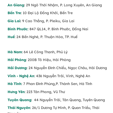
An Giang
:
29 Ngô Thời Nhậm, P. Long Xuyên, An Giang
Bến Tre
: 10 Đại Lộ Đồng Khởi, Bến Tre
Gia Lai
:
9 Cao Thắng, P. Pleiku, Gia Lai
Bình Phước
: 847 QL14, P. Bình Phước, Đồng Nai
Huế
: 24 Bến Nghé, P. Thuận Hóa, TP. Huế
Hà Nam
: 64 Lê Công Thanh, Phủ Lý
Hải Phòng
: 200B Tô Hiệu, Hải Phòng
Hải Dương
:
24 Nguyễn Đình Chiểu, Ngọc Châu, Hải Dương
Vinh - Nghệ An
: 436 Nguyễn Trãi, Vinh, Nghệ An
Hà Tĩnh
: 7 Phan Đình Phùng,P. Thành Sen, Hà Tĩnh
Hưng Yên
: 223 Tân Phong, Vũ Thư
Tuyên Quang
: 44 Nguyễn Trãi, Tân Quang, Tuyên Quang
Thái Nguyên
: 26/1 Dương Tự Minh, P. Quan Triều, Thái