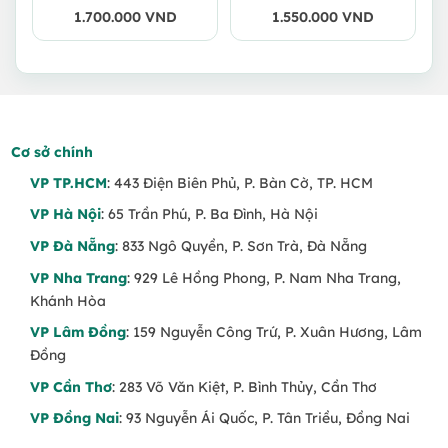
1.700.000
VND
1.550.000
VND
Cơ sở chính
VP TP.HCM
: 443 Điện Biên Phủ, P. Bàn Cờ, TP. HCM
VP Hà Nội
: 65 Trần Phú, P. Ba Đình, Hà Nội
VP Đà Nẵng
: 833 Ngô Quyền, P. Sơn Trà, Đà Nẵng
VP Nha Trang
: 929 Lê Hồng Phong, P. Nam Nha Trang,
Khánh Hòa
VP Lâm Đồng
: 159 Nguyễn Công Trứ, P. Xuân Hương, Lâm
Đồng
VP Cần Thơ
: 283 Võ Văn Kiệt, P. Bình Thủy, Cần Thơ
VP Đồng Nai
: 93 Nguyễn Ái Quốc, P. Tân Triều, Đồng Nai