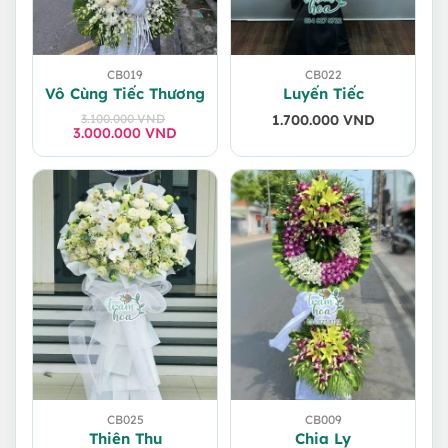
CB019
CB022
Vô Cùng Tiếc Thương
Luyến Tiếc
3.100.000
VND
1.700.000
VND
3.000.000
Giá
Giá
VND
gốc
hiện
là:
tại
3.100.000 VND.
là:
3.000.000 VND.
CB025
CB009
Thiên Thu
Chia Ly