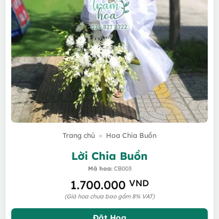
Trang chủ
»
Hoa Chia Buồn
Lời Chia Buồn
Mã hoa:
CB003
1.700.000
VND
(Giá hoa chưa bao gồm 8% VAT)
Đặt Hoa