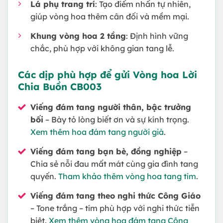
Lá phụ trang trí
: Tạo điểm nhấn tự nhiên,
giúp vòng hoa thêm cân đối và mềm mại.
Khung vòng hoa 2 tầng
: Định hình vững
chắc, phù hợp với không gian tang lễ.
Các dịp phù hợp để gửi Vòng hoa
Lời
Chia Buồn CB003
Viếng đám tang người thân, bậc trưởng
bối
– Bày tỏ lòng biết ơn và sự kính trọng.
Xem thêm hoa đám tang người già
.
Viếng đám tang bạn bè, đồng nghiệp
–
Chia sẻ nỗi đau mất mát cùng gia đình tang
quyến.
Tham khảo thêm vòng hoa tang tím
.
Viếng đám tang theo nghi thức Công Giáo
– Tone trắng – tím phù hợp với nghi thức tiễn
biệt.
Xem thêm vòng hoa đám tang Công