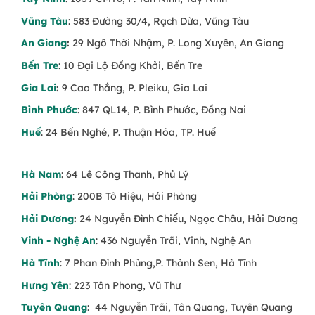
Vũng Tàu
: 583 Đường 30/4, Rạch Dừa, Vũng Tàu
An Giang
:
29 Ngô Thời Nhậm, P. Long Xuyên, An Giang
Bến Tre
: 10 Đại Lộ Đồng Khởi, Bến Tre
Gia Lai
:
9 Cao Thắng, P. Pleiku, Gia Lai
Bình Phước
: 847 QL14, P. Bình Phước, Đồng Nai
Huế
: 24 Bến Nghé, P. Thuận Hóa, TP. Huế
Hà Nam
: 64 Lê Công Thanh, Phủ Lý
Hải Phòng
: 200B Tô Hiệu, Hải Phòng
Hải Dương
:
24 Nguyễn Đình Chiểu, Ngọc Châu, Hải Dương
Vinh - Nghệ An
: 436 Nguyễn Trãi, Vinh, Nghệ An
Hà Tĩnh
: 7 Phan Đình Phùng,P. Thành Sen, Hà Tĩnh
Hưng Yên
: 223 Tân Phong, Vũ Thư
Tuyên Quang
: 44 Nguyễn Trãi, Tân Quang, Tuyên Quang