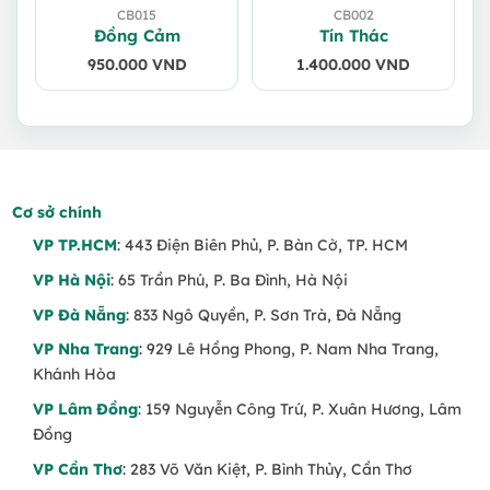
CB015
CB002
Đồng Cảm
Tín Thác
950.000
VND
1.400.000
VND
Cơ sở chính
VP TP.HCM
: 443 Điện Biên Phủ, P. Bàn Cờ, TP. HCM
VP Hà Nội
: 65 Trần Phú, P. Ba Đình, Hà Nội
VP Đà Nẵng
: 833 Ngô Quyền, P. Sơn Trà, Đà Nẵng
VP Nha Trang
: 929 Lê Hồng Phong, P. Nam Nha Trang,
Khánh Hòa
VP Lâm Đồng
: 159 Nguyễn Công Trứ, P. Xuân Hương, Lâm
Đồng
VP Cần Thơ
: 283 Võ Văn Kiệt, P. Bình Thủy, Cần Thơ