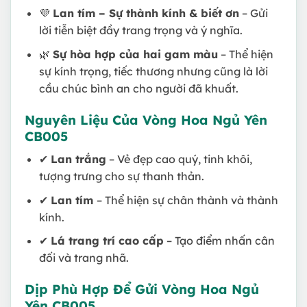
💜
Lan tím – Sự thành kính & biết ơn
– Gửi
lời tiễn biệt đầy trang trọng và ý nghĩa.
🌿
Sự hòa hợp của hai gam màu
– Thể hiện
sự kính trọng, tiếc thương nhưng cũng là lời
cầu chúc bình an cho người đã khuất.
Nguyên Liệu Của Vòng Hoa Ngủ Yên
CB005
✔
Lan trắng
– Vẻ đẹp cao quý, tinh khôi,
tượng trưng cho sự thanh thản.
✔
Lan tím
– Thể hiện sự chân thành và thành
kính.
✔
Lá trang trí cao cấp
– Tạo điểm nhấn cân
đối và trang nhã.
Dịp Phù Hợp Để Gửi Vòng Hoa Ngủ
Yên CB005