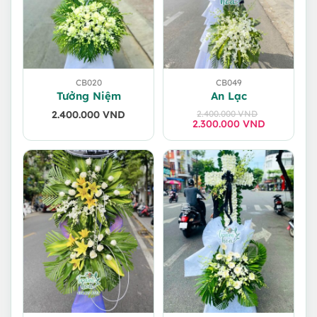
CB020
CB049
Tưởng Niệm
An Lạc
2.400.000
VND
2.400.000
VND
2.300.000
Giá
Giá
VND
gốc
hiện
là:
tại
2.400.000 VND.
là:
2.300.000 VND.