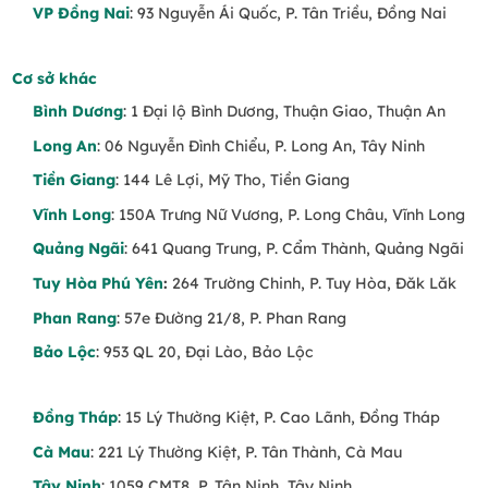
VP Đồng Nai
: 93 Nguyễn Ái Quốc, P. Tân Triều, Đồng Nai
Cơ sở khác
Bình Dương
: 1 Đại lộ Bình Dương, Thuận Giao, Thuận An
Long An
: 06 Nguyễn Đình Chiểu, P. Long An, Tây Ninh
Tiền Giang
: 144 Lê Lợi, Mỹ Tho, Tiền Giang
Vĩnh Long
: 150A Trưng Nữ Vương, P. Long Châu, Vĩnh Long
Quảng Ngãi
: 641 Quang Trung, P. Cẩm Thành, Quảng Ngãi
Tuy Hòa Phú Yên
:
264 Trường Chinh, P. Tuy Hòa, Đăk Lăk
Phan Rang
: 57e Đường 21/8, P. Phan Rang
Bảo Lộc
: 953 QL 20, Đại Lào, Bảo Lộc
Đồng Tháp
: 15 Lý Thường Kiệt, P. Cao Lãnh, Đồng Tháp
Cà Mau
: 221 Lý Thường Kiệt, P. Tân Thành, Cà Mau
Tây Ninh
: 1059 CMT8, P. Tân Ninh, Tây Ninh