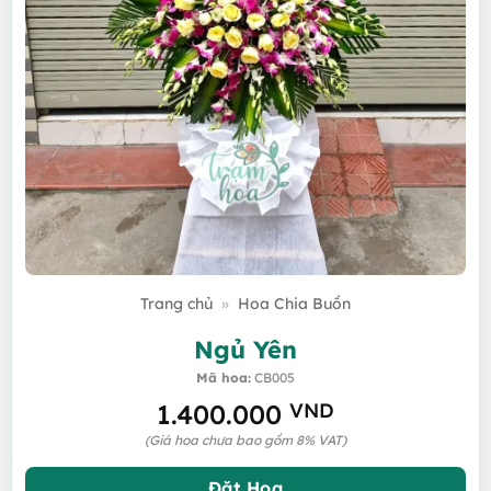
Trang chủ
»
Hoa Chia Buồn
Ngủ Yên
Mã hoa:
CB005
1.400.000
VND
(Giá hoa chưa bao gồm 8% VAT)
Đặt Hoa