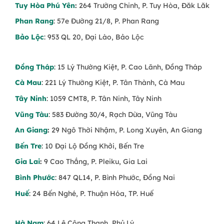
Tuy Hòa Phú Yên
:
264 Trường Chinh, P. Tuy Hòa, Đăk Lăk
Phan Rang
: 57e Đường 21/8, P. Phan Rang
Bảo Lộc
: 953 QL 20, Đại Lào, Bảo Lộc
Đồng Tháp
: 15 Lý Thường Kiệt, P. Cao Lãnh, Đồng Tháp
Cà Mau
: 221 Lý Thường Kiệt, P. Tân Thành, Cà Mau
Tây Ninh
: 1059 CMT8, P. Tân Ninh, Tây Ninh
Vũng Tàu
: 583 Đường 30/4, Rạch Dừa, Vũng Tàu
An Giang
:
29 Ngô Thời Nhậm, P. Long Xuyên, An Giang
Bến Tre
: 10 Đại Lộ Đồng Khởi, Bến Tre
Gia Lai
:
9 Cao Thắng, P. Pleiku, Gia Lai
Bình Phước
: 847 QL14, P. Bình Phước, Đồng Nai
Huế
: 24 Bến Nghé, P. Thuận Hóa, TP. Huế
Hà Nam
: 64 Lê Công Thanh, Phủ Lý