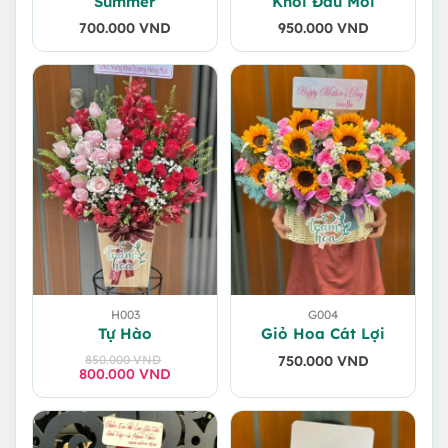
Summer
Khởi Đầu Mới
700.000
VND
950.000
VND
H003
G004
Tự Hào
Giỏ Hoa Cát Lợi
850.000
VND
750.000
VND
800.000
Giá
Giá
VND
gốc
hiện
là:
tại
850.000 VND.
là:
800.000 VND.