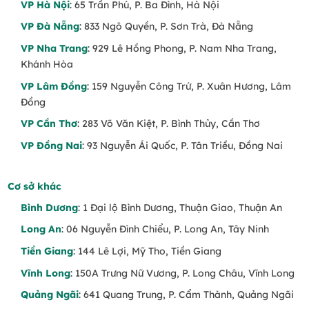
VP Hà Nội
: 65 Trần Phú, P. Ba Đình, Hà Nội
VP Đà Nẵng
: 833 Ngô Quyền, P. Sơn Trà, Đà Nẵng
VP Nha Trang
: 929 Lê Hồng Phong, P. Nam Nha Trang,
Khánh Hòa
VP Lâm Đồng
: 159 Nguyễn Công Trứ, P. Xuân Hương, Lâm
Đồng
VP Cần Thơ
: 283 Võ Văn Kiệt, P. Bình Thủy, Cần Thơ
VP Đồng Nai
: 93 Nguyễn Ái Quốc, P. Tân Triều, Đồng Nai
Cơ sở khác
Bình Dương
: 1 Đại lộ Bình Dương, Thuận Giao, Thuận An
Long An
: 06 Nguyễn Đình Chiểu, P. Long An, Tây Ninh
Tiền Giang
: 144 Lê Lợi, Mỹ Tho, Tiền Giang
Vĩnh Long
: 150A Trưng Nữ Vương, P. Long Châu, Vĩnh Long
Quảng Ngãi
: 641 Quang Trung, P. Cẩm Thành, Quảng Ngãi