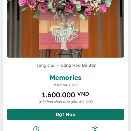
Trang chủ
»
Lẵng Hoa Để Bàn
Memories
Mã hoa:
H129
1.600.000
VND
(Giá hoa chưa bao gồm 8% VAT)
Đặt Hoa