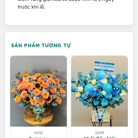
trước khi lễ.
SẢN PHẨM TƯƠNG TỰ
G042
G043