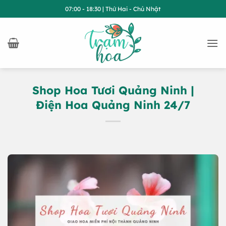
Bỏ
07:00 - 18:30 | Thứ Hai - Chủ Nhật
qua
nội
dung
Shop Hoa Tươi Quảng Ninh |
Điện Hoa Quảng Ninh 24/7