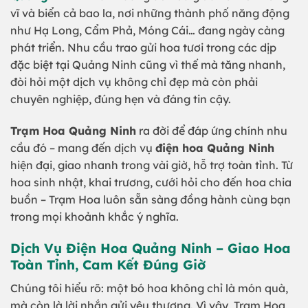
vĩ và biển cả bao la, nơi những thành phố năng động
như Hạ Long, Cẩm Phả, Móng Cái… đang ngày càng
phát triển. Nhu cầu trao gửi hoa tươi trong các dịp
đặc biệt tại Quảng Ninh cũng vì thế mà tăng nhanh,
đòi hỏi một dịch vụ không chỉ đẹp mà còn phải
chuyên nghiệp, đúng hẹn và đáng tin cậy.
Trạm Hoa Quảng Ninh
ra đời để đáp ứng chính nhu
cầu đó – mang đến dịch vụ
điện hoa Quảng Ninh
hiện đại, giao nhanh trong vài giờ, hỗ trợ toàn tỉnh. Từ
hoa sinh nhật, khai trương, cưới hỏi cho đến hoa chia
buồn – Trạm Hoa luôn sẵn sàng đồng hành cùng bạn
trong mọi khoảnh khắc ý nghĩa.
Dịch Vụ Điện Hoa Quảng Ninh – Giao Hoa
Toàn Tỉnh, Cam Kết Đúng Giờ
Chúng tôi hiểu rõ: một bó hoa không chỉ là món quà,
mà còn là lời nhắn gửi yêu thương. Vì vậy, Trạm Hoa