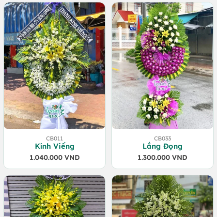
CB011
CB033
Kính Viếng
Lắng Đọng
1.040.000
VND
1.300.000
VND