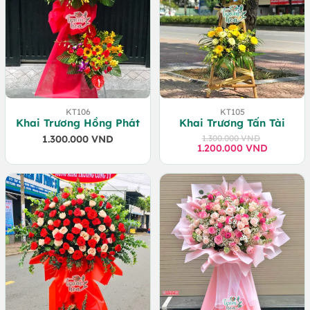
KT106
KT105
Khai Trương Hồng Phát
Khai Trương Tấn Tài
1.300.000
VND
1.300.000
VND
1.200.000
Giá
Giá
VND
gốc
hiện
là:
tại
1.300.000 VND.
là:
1.200.000 VND.