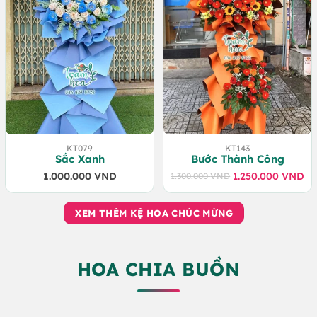
KT079
KT143
Sắc Xanh
Bước Thành Công
1.000.000
VND
1.250.000
VND
1.300.000
VND
Giá
Giá
gốc
hiện
là:
tại
XEM THÊM KỆ HOA CHÚC MỪNG
1.300.000 VND.
là:
1.250.000 VND.
HOA CHIA BUỒN