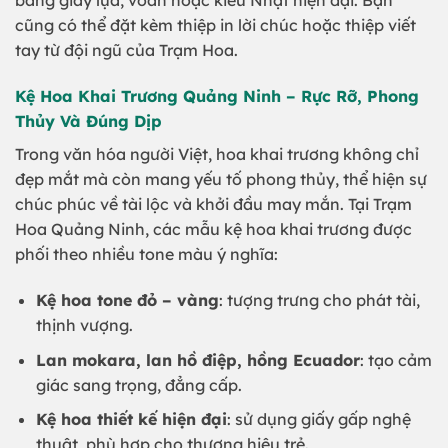
bằng giấy lụa, voan hoặc kiểu Nhật hiện đại. Bạn
cũng có thể đặt kèm thiệp in lời chúc hoặc thiệp viết
tay từ đội ngũ của Trạm Hoa.
Kệ Hoa Khai Trương Quảng Ninh – Rực Rỡ, Phong
Thủy Và Đúng Dịp
Trong văn hóa người Việt, hoa khai trương không chỉ
đẹp mắt mà còn mang yếu tố phong thủy, thể hiện sự
chúc phúc về tài lộc và khởi đầu may mắn. Tại Trạm
Hoa Quảng Ninh, các mẫu kệ hoa khai trương được
phối theo nhiều tone màu ý nghĩa:
Kệ hoa tone đỏ – vàng
: tượng trưng cho phát tài,
thịnh vượng.
Lan mokara, lan hồ điệp, hồng Ecuador
: tạo cảm
giác sang trọng, đẳng cấp.
Kệ hoa thiết kế hiện đại
: sử dụng giấy gấp nghệ
thuật, phù hợp cho thương hiệu trẻ.