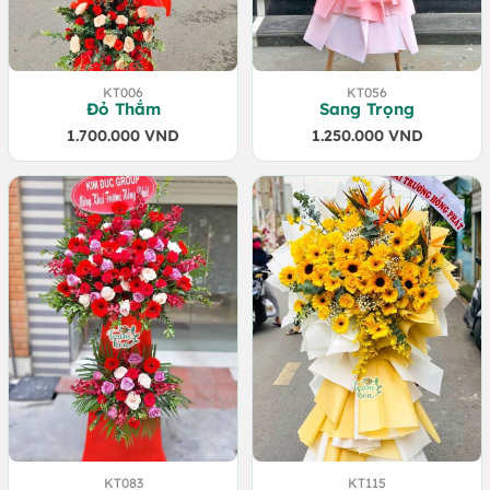
KT006
KT056
Đỏ Thắm
Sang Trọng
1.700.000
VND
1.250.000
VND
KT083
KT115