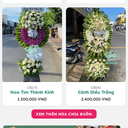
CB175
CB041
Hoa Tím Thành Kính
Cánh Diều Trắng
1.300.000
VND
2.400.000
VND
XEM THÊM HOA CHIA BUỒN