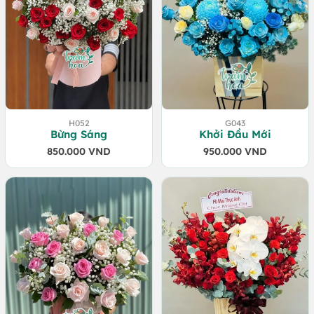
H052
G043
Bừng Sáng
Khởi Đầu Mới
850.000
VND
950.000
VND