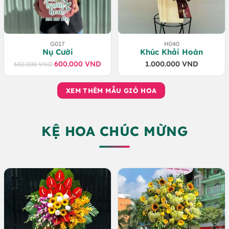
G017
H040
Nụ Cười
Khúc Khải Hoàn
600.000
VND
1.000.000
VND
650.000
VND
Giá
Giá
gốc
hiện
là:
tại
XEM THÊM MẪU GIỎ HOA
650.000 VND.
là:
600.000 VND.
KỆ HOA CHÚC MỪNG