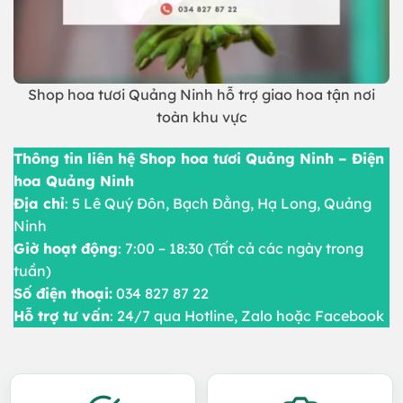
Shop hoa tươi Quảng Ninh hỗ trợ giao hoa tận nơi
toàn khu vực
Thông tin liên hệ Shop hoa tươi Quảng Ninh – Điện
hoa Quảng Ninh
Địa chỉ
: 5 Lê Quý Đôn, Bạch Đằng, Hạ Long, Quảng
Ninh
Giờ hoạt động
: 7:00 – 18:30 (Tất cả các ngày trong
tuần)
Số điện thoại:
034 827 87 22
Hỗ trợ tư vấn
: 24/7 qua Hotline, Zalo hoặc Facebook