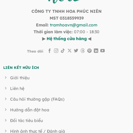
CÔNG TY TNHH HOA PHÚC NIÊN
MST 0318559939
Email:
tramhoavn@gmail.com
Thời gian làm việc:
07:00 - 18:30
▶
Hệ thống cửa hàng
◀
Theo dõi
LIÊN KẾT HỮU ÍCH
Giới thiệu
Liên hệ
Câu hỏi thường gặp (FAQs)
Hướng dẫn đặt hoa
Đối tác tiêu biểu
Hình ảnh thực tế / Đánh giá