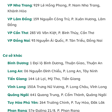
VP Nha Trang
: 929 Lê Hồng Phong, P. Nam Nha Trang,
Khánh Hòa
VP Lâm Đồng
: 159 Nguyễn Công Trứ, P. Xuân Hương, Lâm
Đồng
VP Cần Thơ
: 283 Võ Văn Kiệt, P. Bình Thủy, Cần Thơ
VP Đồng Nai
: 93 Nguyễn Ái Quốc, P. Tân Triều, Đồng Nai
Cơ sở khác
Bình Dương
: 1 Đại lộ Bình Dương, Thuận Giao, Thuận An
Long An
: 06 Nguyễn Đình Chiểu, P. Long An, Tây Ninh
Tiền Giang
: 144 Lê Lợi, Mỹ Tho, Tiền Giang
Vĩnh Long
: 150A Trưng Nữ Vương, P. Long Châu, Vĩnh Long
Quảng Ngãi
: 641 Quang Trung, P. Cẩm Thành, Quảng Ngãi
Tuy Hòa Phú Yên
:
264 Trường Chinh, P. Tuy Hòa, Đăk Lăk
Phan Rang
: 57e Đường 21/8, P. Phan Rang