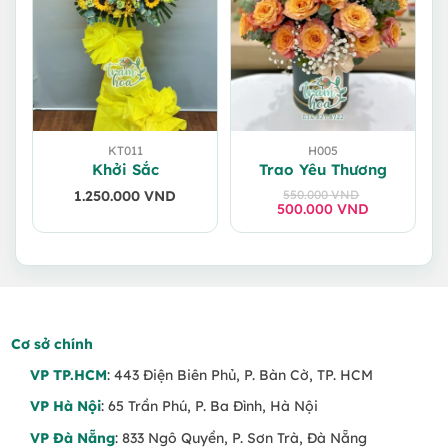
KT011
H005
Khởi Sắc
Trao Yêu Thương
1.250.000
VND
550.000
VND
500.000
Giá
Giá
VND
gốc
hiện
là:
tại
550.000 VND.
là:
500.000 VND.
Cơ sở chính
VP TP.HCM
: 443 Điện Biên Phủ, P. Bàn Cờ, TP. HCM
VP Hà Nội
: 65 Trần Phú, P. Ba Đình, Hà Nội
VP Đà Nẵng
: 833 Ngô Quyền, P. Sơn Trà, Đà Nẵng