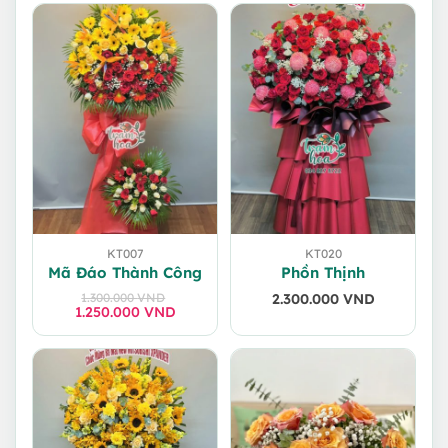
KT007
KT020
Mã Đáo Thành Công
Phồn Thịnh
1.300.000
VND
2.300.000
VND
1.250.000
Giá
Giá
VND
gốc
hiện
là:
tại
1.300.000 VND.
là:
1.250.000 VND.