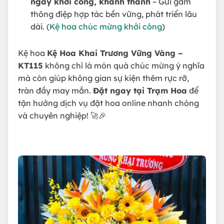
ngày khởi công, khánh thành
– Gửi gắm
thông điệp hợp tác bền vững, phát triển lâu
dài. (
Kệ hoa chúc mừng khởi công
)
Kệ hoa
Kệ Hoa Khai Trương Vững Vàng –
KT115
không chỉ là món quà chúc mừng ý nghĩa
mà còn giúp không gian sự kiện thêm rực rỡ,
tràn đầy may mắn.
Đặt ngay tại Trạm Hoa
để
tận hưởng dịch vụ đặt hoa online nhanh chóng
và chuyên nghiệp! 🚀🎉