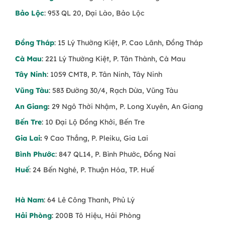
Bảo Lộc
: 953 QL 20, Đại Lào, Bảo Lộc
Đồng Tháp
: 15 Lý Thường Kiệt, P. Cao Lãnh, Đồng Tháp
Cà Mau
: 221 Lý Thường Kiệt, P. Tân Thành, Cà Mau
Tây Ninh
: 1059 CMT8, P. Tân Ninh, Tây Ninh
Vũng Tàu
: 583 Đường 30/4, Rạch Dừa, Vũng Tàu
An Giang
:
29 Ngô Thời Nhậm, P. Long Xuyên, An Giang
Bến Tre
: 10 Đại Lộ Đồng Khởi, Bến Tre
Gia Lai
:
9 Cao Thắng, P. Pleiku, Gia Lai
Bình Phước
: 847 QL14, P. Bình Phước, Đồng Nai
Huế
: 24 Bến Nghé, P. Thuận Hóa, TP. Huế
Hà Nam
: 64 Lê Công Thanh, Phủ Lý
Hải Phòng
: 200B Tô Hiệu, Hải Phòng