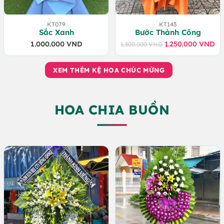
KT079
KT143
Sắc Xanh
Bước Thành Công
1.000.000
VND
1.250.000
VND
1.300.000
VND
Giá
Giá
gốc
hiện
là:
tại
XEM THÊM KỆ HOA CHÚC MỪNG
1.300.000 VND.
là:
1.250.000 VND.
HOA CHIA BUỒN