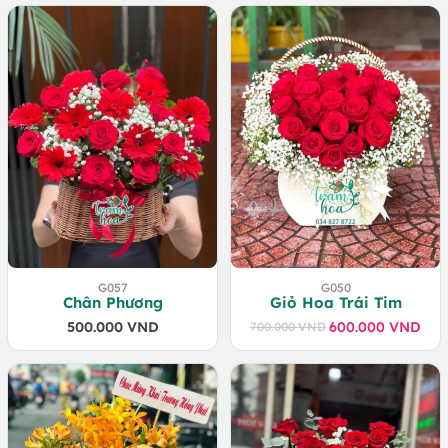
G057
G050
Chân Phương
Giỏ Hoa Trái Tim
500.000
VND
600.000
VND
700.000
VND
Giá
Giá
gốc
hiện
là:
tại
700.000 VND.
là:
600.000 VND.