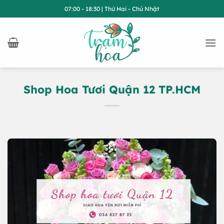
Bỏ
07:00 - 18:30 | Thứ Hai - Chủ Nhật
qua
nội
dung
Shop Hoa Tươi Quận 12 TP.HCM