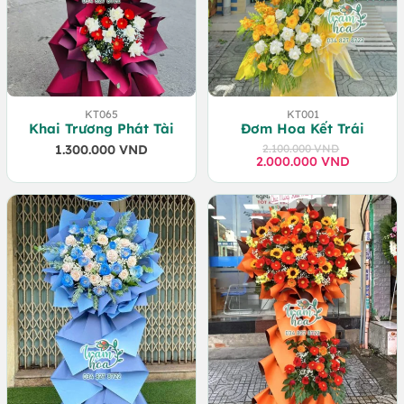
KT065
KT001
Khai Trương Phát Tài
Đơm Hoa Kết Trái
1.300.000
VND
2.100.000
VND
2.000.000
Giá
Giá
VND
gốc
hiện
là:
tại
2.100.000 VND.
là:
2.000.000 VND.