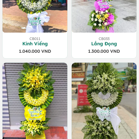
CB011
CB033
Kính Viếng
Lắng Đọng
1.040.000
VND
1.300.000
VND