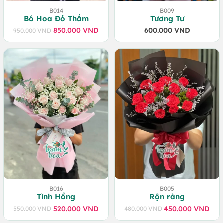
B014
B009
Bó Hoa Đỏ Thắm
Tương Tư
850.000
VND
600.000
VND
950.000
VND
Giá
Giá
gốc
hiện
là:
tại
950.000 VND.
là:
850.000 VND.
B016
B005
Tình Hồng
Rộn ràng
520.000
VND
450.000
VND
550.000
VND
480.000
VND
Giá
Giá
Giá
Giá
gốc
hiện
gốc
hiện