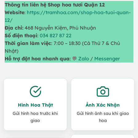
Thông tin liên hệ Shop hoa tươi Quận 12
Website
:
https://tramhoa.com/shop-hoa-tuoi-quan-
12/
Địa chỉ:
468 Nguyễn Kiệm, Phú Nhuận
Số điện thoại
:
034 827 87 22
Thời gian làm việc
: 7:00 – 18:30 (Cả Thứ 7 & Chủ
Nhật)
Hỗ trợ đặt hoa nhanh qua
: 💬
Zalo
/
Messenger
Hình Hoa Thật
Ảnh Xác Nhận
Gửi hình hoa trước khi
Gửi hình ảnh sau khi giao
giao
hoa