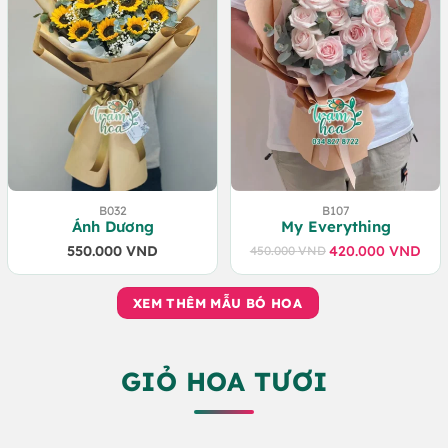
B032
B107
Ánh Dương
My Everything
550.000
VND
420.000
VND
450.000
VND
Giá
Giá
gốc
hiện
là:
tại
XEM THÊM MẪU BÓ HOA
450.000 VND.
là:
420.000 VND.
GIỎ HOA TƯƠI