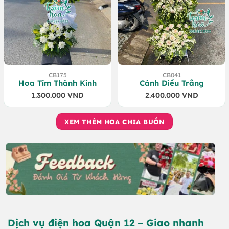
CB175
CB041
Hoa Tím Thành Kính
Cánh Diều Trắng
1.300.000
VND
2.400.000
VND
XEM THÊM HOA CHIA BUỒN
Dịch vụ điện hoa Quận 12 – Giao nhanh