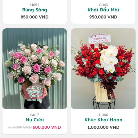
H052
G043
Bừng Sáng
Khởi Đầu Mới
850.000
VND
950.000
VND
G017
H040
Nụ Cười
Khúc Khải Hoàn
600.000
VND
1.000.000
VND
650.000
VND
Giá
Giá
gốc
hiện