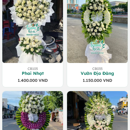
CB105
CB035
Phai Nhạt
Vườn Địa Đàng
1.400.000
VND
1.150.000
VND