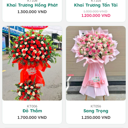
KT106
KT105
Khai Trương Hồng Phát
Khai Trương Tấn Tài
1.300.000
VND
1.300.000
VND
1.200.000
Giá
Giá
VND
gốc
hiện
là:
tại
1.300.000 VND.
là:
1.200.000 VND.
KT006
KT056
Đỏ Thắm
Sang Trọng
1.700.000
VND
1.250.000
VND