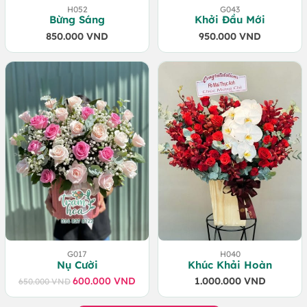
H052
G043
Bừng Sáng
Khởi Đầu Mới
850.000
VND
950.000
VND
G017
H040
Nụ Cười
Khúc Khải Hoàn
600.000
VND
1.000.000
VND
650.000
VND
Giá
Giá
gốc
hiện