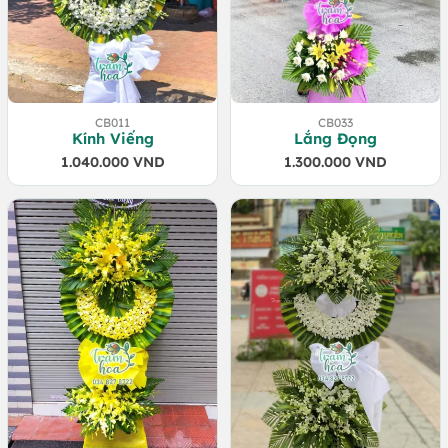
CB011
CB033
Kính Viếng
Lắng Đọng
1.040.000
VND
1.300.000
VND