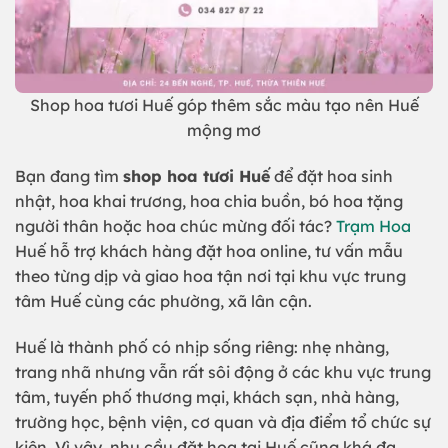
Shop hoa tươi Huế góp thêm sắc màu tạo nên Huế
mộng mơ
Bạn đang tìm
shop hoa tươi Huế
để đặt hoa sinh
nhật, hoa khai trương, hoa chia buồn, bó hoa tặng
người thân hoặc hoa chúc mừng đối tác?
Trạm Hoa
Huế hỗ trợ khách hàng đặt hoa online, tư vấn mẫu
theo từng dịp và giao hoa tận nơi tại khu vực trung
tâm Huế cùng các phường, xã lân cận.
Huế là thành phố có nhịp sống riêng: nhẹ nhàng,
trang nhã nhưng vẫn rất sôi động ở các khu vực trung
tâm, tuyến phố thương mại, khách sạn, nhà hàng,
trường học, bệnh viện, cơ quan và địa điểm tổ chức sự
kiện. Vì vậy, nhu cầu đặt hoa tại Huế cũng khá đa