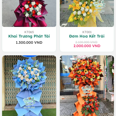
KT065
KT001
Khai Trương Phát Tài
Đơm Hoa Kết Trái
1.300.000
VND
2.100.000
VND
2.000.000
Giá
Giá
VND
gốc
hiện
là:
tại
2.100.000 VND.
là:
2.000.000 VND.