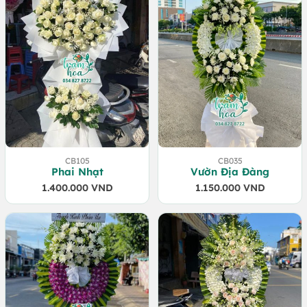
CB105
CB035
Phai Nhạt
Vườn Địa Đàng
1.400.000
VND
1.150.000
VND