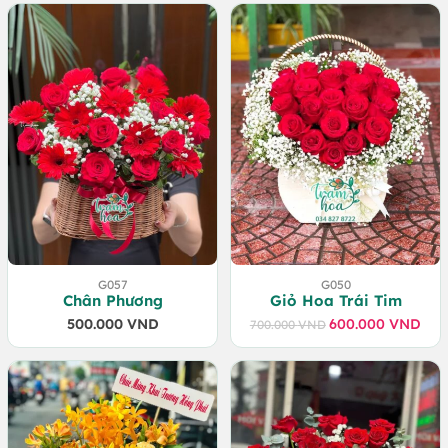
G057
G050
Chân Phương
Giỏ Hoa Trái Tim
500.000
VND
600.000
VND
700.000
VND
Giá
Giá
gốc
hiện
là:
tại
700.000 VND.
là:
600.000 VND.