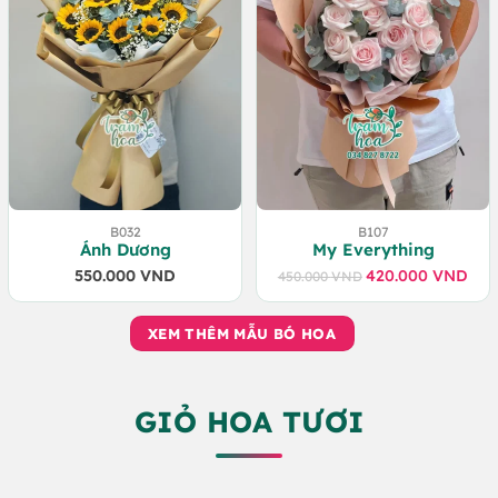
B032
B107
Ánh Dương
My Everything
550.000
VND
420.000
VND
450.000
VND
Giá
Giá
gốc
hiện
là:
tại
XEM THÊM MẪU BÓ HOA
450.000 VND.
là:
420.000 VND.
GIỎ HOA TƯƠI