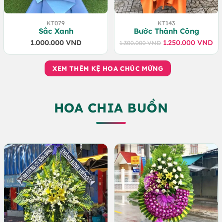
KT079
KT143
Sắc Xanh
Bước Thành Công
1.000.000
VND
1.250.000
VND
1.300.000
VND
Giá
Giá
gốc
hiện
là:
tại
XEM THÊM KỆ HOA CHÚC MỪNG
1.300.000 VND.
là:
1.250.000 VND.
HOA CHIA BUỒN