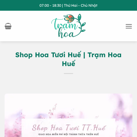
Bỏ
07:00 - 18:30 | Thứ Hai - Chủ Nhật
qua
nội
dung
Shop Hoa Tươi Huế | Trạm Hoa
Huế