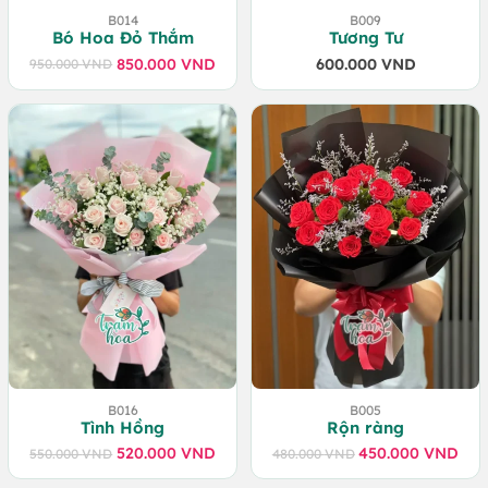
B014
B009
Bó Hoa Đỏ Thắm
Tương Tư
850.000
VND
600.000
VND
950.000
VND
Giá
Giá
gốc
hiện
là:
tại
950.000 VND.
là:
850.000 VND.
B016
B005
Tình Hồng
Rộn ràng
520.000
VND
450.000
VND
550.000
VND
480.000
VND
Giá
Giá
Giá
Giá
gốc
hiện
gốc
hiện