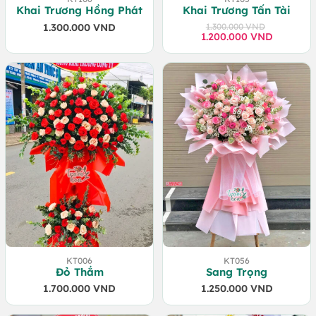
Khai Trương Hồng Phát
Khai Trương Tấn Tài
1.300.000
VND
1.300.000
VND
1.200.000
Giá
Giá
VND
gốc
hiện
là:
tại
1.300.000 VND.
là:
1.200.000 VND.
KT006
KT056
Đỏ Thắm
Sang Trọng
1.700.000
VND
1.250.000
VND