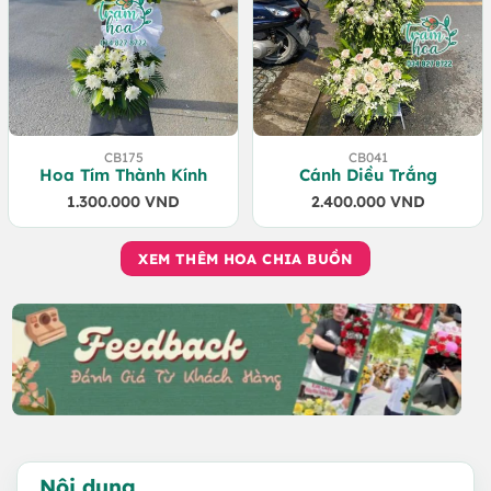
CB175
CB041
Hoa Tím Thành Kính
Cánh Diều Trắng
1.300.000
VND
2.400.000
VND
XEM THÊM HOA CHIA BUỒN
Nội dung