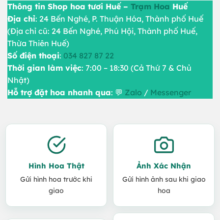
Thông tin Shop hoa tươi Huế –
Trạm Hoa
Huế
Địa chỉ
: 24 Bến Nghé, P. Thuận Hóa, Thành phố Huế
(Địa chỉ cũ: 24 Bến Nghé, Phú Hội, Thành phố Huế,
Thừa Thiên Huế)
Số điện thoại
:
034 827 87 22
Thời gian làm việc
: 7:00 – 18:30 (Cả Thứ 7 & Chủ
Nhật)
Hỗ trợ đặt hoa nhanh qua
: 💬
Zalo
/
Messenger
Hình Hoa Thật
Ảnh Xác Nhận
Gửi hình hoa trước khi
Gửi hình ảnh sau khi giao
giao
hoa