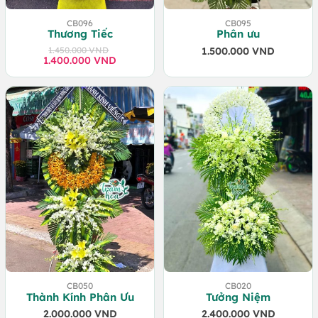
CB096
CB095
Thương Tiếc
Phân ưu
1.450.000
VND
1.500.000
VND
1.400.000
Giá
Giá
VND
gốc
hiện
là:
tại
1.450.000 VND.
là:
1.400.000 VND.
CB050
CB020
Thành Kính Phân Ưu
Tưởng Niệm
2.000.000
VND
2.400.000
VND