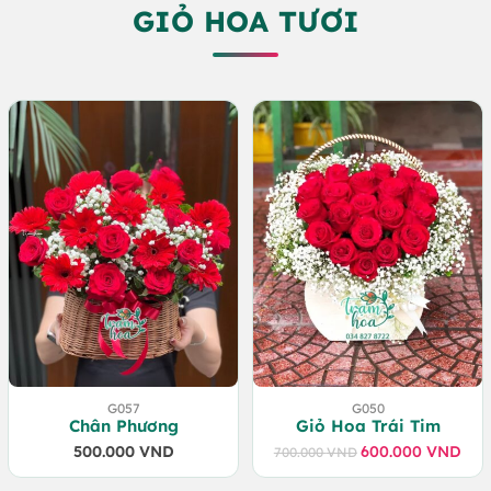
GIỎ HOA TƯƠI
G057
G050
Chân Phương
Giỏ Hoa Trái Tim
500.000
VND
600.000
VND
700.000
VND
Giá
Giá
gốc
hiện