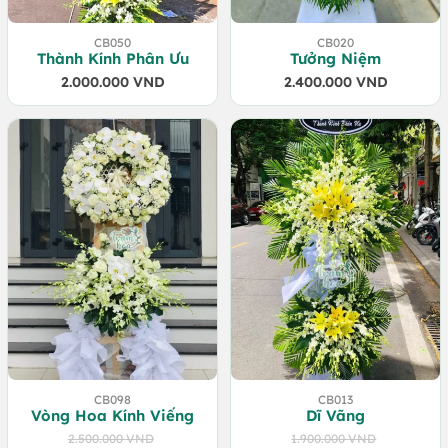
CB050
CB020
Thành Kính Phân Ưu
Tưởng Niệm
2.000.000
VND
2.400.000
VND
CB098
CB013
Vòng Hoa Kính Viếng
Dĩ Vãng
2.500.000
VND
1.900.000
VND