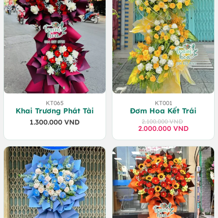
KT065
KT001
Khai Trương Phát Tài
Đơm Hoa Kết Trái
1.300.000
VND
2.100.000
VND
2.000.000
Giá
Giá
VND
gốc
hiện
là:
tại
2.100.000 VND.
là:
2.000.000 VND.