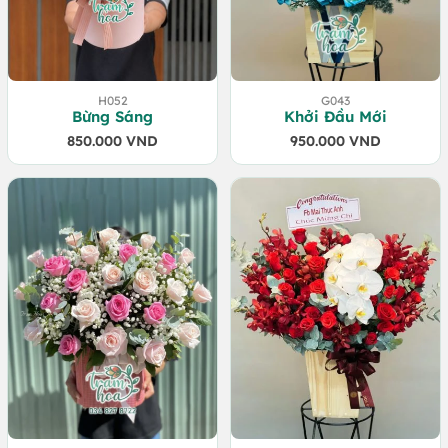
H052
G043
Bừng Sáng
Khởi Đầu Mới
850.000
VND
950.000
VND