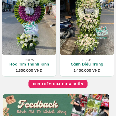
CB175
CB041
Hoa Tím Thành Kính
Cánh Diều Trắng
1.300.000
VND
2.400.000
VND
XEM THÊM HOA CHIA BUỒN