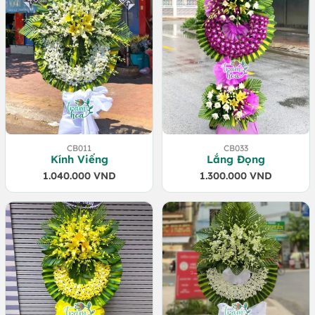
CB011
CB033
Kính Viếng
Lắng Đọng
1.040.000
VND
1.300.000
VND