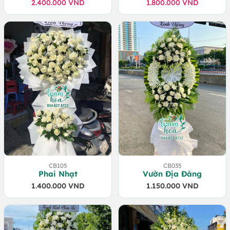
2.400.000
Giá
Giá
VND
1.800.000
Giá
Giá
VND
gốc
hiện
gốc
hiện
là:
tại
là:
tại
2.500.000 VND.
là:
1.900.000 VND.
là:
2.400.000 VND.
1.800.000 VND.
CB105
CB035
Phai Nhạt
Vườn Địa Đàng
1.400.000
VND
1.150.000
VND