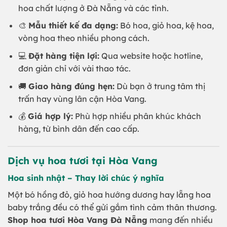
hoa chất lượng ở Đà Nẵng và các tỉnh.
🎨
Mẫu thiết kế đa dạng:
Bó hoa, giỏ hoa, kệ hoa,
vòng hoa theo nhiều phong cách.
💻
Đặt hàng tiện lợi:
Qua website hoặc hotline,
đơn giản chỉ với vài thao tác.
🚚
Giao hàng đúng hẹn:
Dù bạn ở trung tâm thị
trấn hay vùng lân cận Hòa Vang.
💰
Giá hợp lý:
Phù hợp nhiều phân khúc khách
hàng, từ bình dân đến cao cấp.
Dịch vụ hoa tươi tại Hòa Vang
Hoa sinh nhật – Thay lời chúc ý nghĩa
Một bó hồng đỏ, giỏ hoa hướng dương hay lẵng hoa
baby trắng đều có thể gửi gắm tình cảm thân thương.
Shop hoa tươi Hòa Vang Đà Nẵng
mang đến nhiều