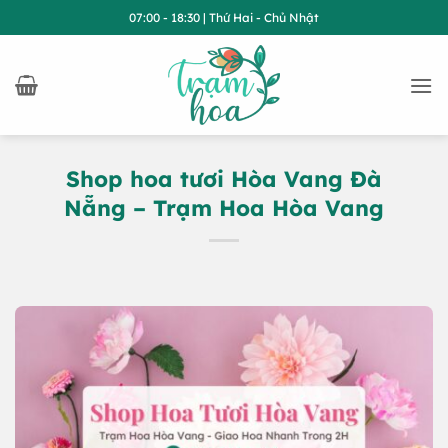
Bỏ
07:00 - 18:30 | Thứ Hai - Chủ Nhật
qua
nội
dung
Shop hoa tươi Hòa Vang Đà
Nẵng – Trạm Hoa Hòa Vang