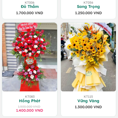
KT006
KT056
Đỏ Thắm
Sang Trọng
1.700.000
VND
1.250.000
VND
KT083
KT115
Hồng Phát
Vững Vàng
1.500.000
VND
1.300.000
VND
1.400.000
Giá
Giá
VND
gốc
hiện