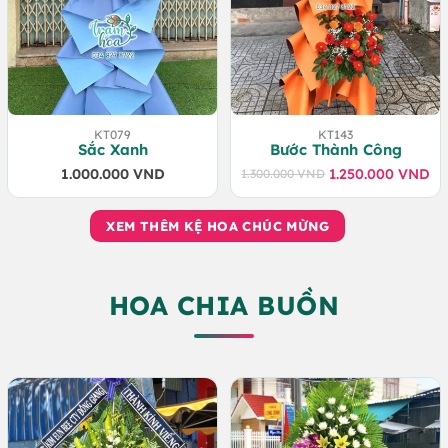
KT079
KT143
Sắc Xanh
Bước Thành Công
1.000.000
VND
1.250.000
VND
1.300.000
VND
Giá
Giá
gốc
hiện
là:
tại
XEM THÊM KỆ HOA CHÚC MỪNG
1.300.000 VND.
là:
1.250.000 VND.
HOA CHIA BUỒN