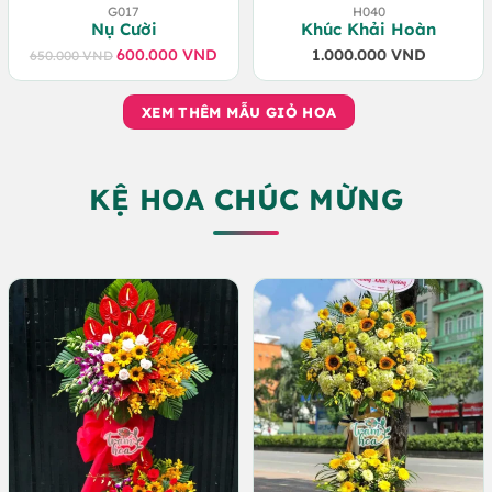
G017
H040
Nụ Cười
Khúc Khải Hoàn
600.000
VND
1.000.000
VND
650.000
VND
Giá
Giá
gốc
hiện
là:
tại
XEM THÊM MẪU GIỎ HOA
650.000 VND.
là:
600.000 VND.
KỆ HOA CHÚC MỪNG