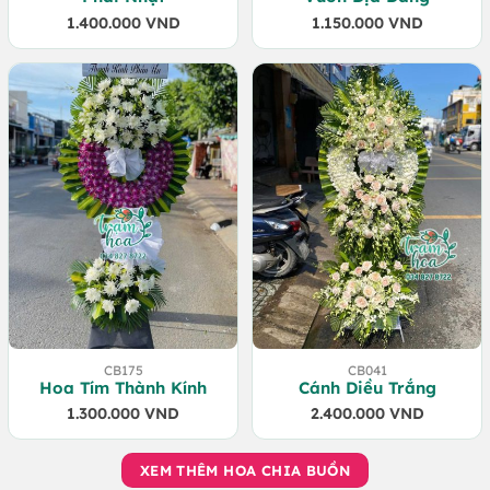
1.400.000
VND
1.150.000
VND
CB175
CB041
Hoa Tím Thành Kính
Cánh Diều Trắng
1.300.000
VND
2.400.000
VND
XEM THÊM HOA CHIA BUỒN