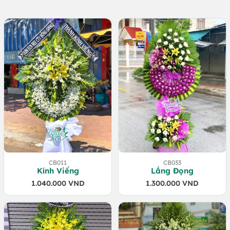
CB011
CB033
Kính Viếng
Lắng Đọng
1.040.000
VND
1.300.000
VND