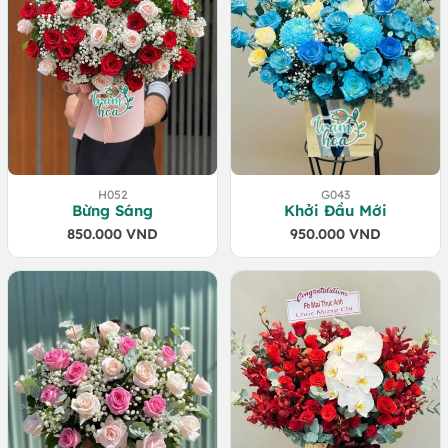
H052
G043
Bừng Sáng
Khởi Đầu Mới
850.000
VND
950.000
VND