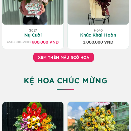
G017
H040
Nụ Cười
Khúc Khải Hoàn
600.000
VND
1.000.000
VND
650.000
VND
Giá
Giá
gốc
hiện
là:
tại
XEM THÊM MẪU GIỎ HOA
650.000 VND.
là:
600.000 VND.
KỆ HOA CHÚC MỪNG