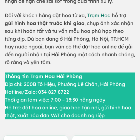
nhận để hạn chế sai sót trong quá trình xử lý.
Đối với khách hàng đặt hoa từ xa,
Trạm Hoa
hỗ trợ
gửi hình hoa thật trước khi giao
, chụp ảnh xác nhận
sau khi hoàn tất và tư vấn mẫu hoa phù hợp theo
từng dịp. Dù bạn đang ở Hải Phòng, Hà Nội, TP.HCM
hay nước ngoài, bạn vẫn có thể đặt hoa online để gửi
đến người nhận tại Hải Phòng một cách nhanh chóng,
rõ ràng và yên tâm.
Thông tin Trạm Hoa Hải Phòng
Địa chỉ: 200B Tô Hiệu, Phường Lê Chân, Hải Phòng
Hotline/Zalo: 034 827 8722
Thời gian làm việc: 7:00 – 18:30 hằng ngày
Hỗ trợ: đặt hoa online, giao hoa tận nơi, gửi hình hoa
thật, xuất hóa đơn VAT cho doanh nghiệp