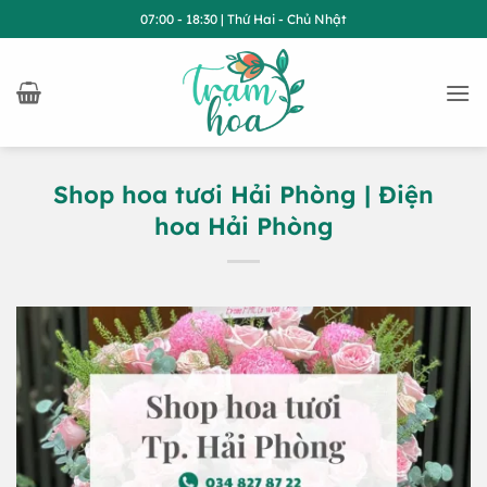
Bỏ
07:00 - 18:30 | Thứ Hai - Chủ Nhật
qua
nội
dung
Shop hoa tươi Hải Phòng | Điện
hoa Hải Phòng