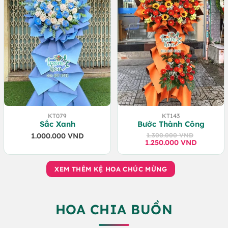
KT079
KT143
Sắc Xanh
Bước Thành Công
1.000.000
VND
1.300.000
VND
1.250.000
Giá
Giá
VND
gốc
hiện
là:
tại
1.300.000 VND.
là:
XEM THÊM KỆ HOA CHÚC MỪNG
1.250.000 VND.
HOA CHIA BUỒN