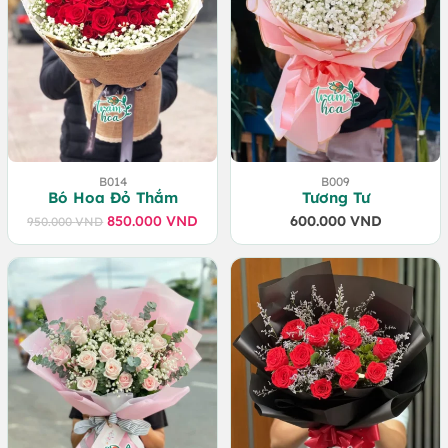
B014
B009
Bó Hoa Đỏ Thắm
Tương Tư
850.000
VND
600.000
VND
950.000
VND
Giá
Giá
gốc
hiện
là:
tại
950.000 VND.
là:
850.000 VND.