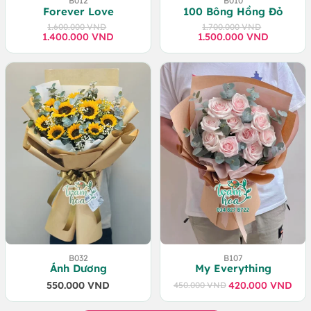
B012
B010
Forever Love
100 Bông Hồng Đỏ
1.600.000
VND
1.700.000
VND
1.400.000
Giá
Giá
VND
1.500.000
Giá
Giá
VND
gốc
hiện
gốc
hiện
là:
tại
là:
tại
1.600.000 VND.
là:
1.700.000 VND.
là:
1.400.000 VND.
1.500.000 VND.
B032
B107
Ánh Dương
My Everything
550.000
VND
420.000
VND
450.000
VND
Giá
Giá
gốc
hiện