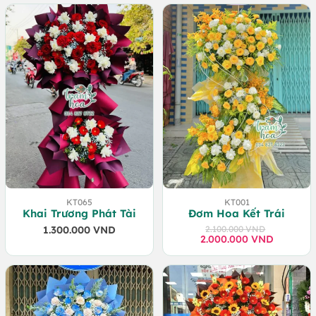
là:
tại
là:
tại
1.500.000 VND.
là:
1.250.000 VND.
là:
1.400.000 VND.
1.200.000 VND.
KT065
KT001
Khai Trương Phát Tài
Đơm Hoa Kết Trái
1.300.000
VND
2.100.000
VND
2.000.000
Giá
Giá
VND
gốc
hiện
là:
tại
2.100.000 VND.
là:
2.000.000 VND.