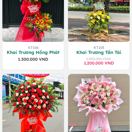
KT106
KT105
Khai Trương Hồng Phát
Khai Trương Tấn Tài
1.300.000
VND
1.300.000
VND
1.200.000
Giá
Giá
VND
gốc
hiện
là:
tại
1.300.000 VND.
là:
1.200.000 VND.