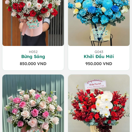
H052
G043
Bừng Sáng
Khởi Đầu Mới
850.000
VND
950.000
VND