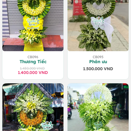
CB096
CB095
Thương Tiếc
Phân ưu
1.450.000
VND
1.500.000
VND
1.400.000
Giá
Giá
VND
gốc
hiện
là:
tại
1.450.000 VND.
là:
1.400.000 VND.