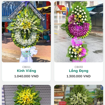
CB011
CB033
Kính Viếng
Lắng Đọng
1.040.000
VND
1.300.000
VND