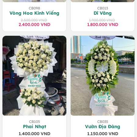
CB098
CB013
Vòng Hoa Kính Viếng
Dĩ Vãng
2.500.000
VND
1.900.000
VND
2.400.000
Giá
Giá
VND
1.800.000
Giá
Giá
VND
gốc
hiện
gốc
hiện
là:
tại
là:
tại
2.500.000 VND.
là:
1.900.000 VND.
là:
2.400.000 VND.
1.800.000 VND.
CB105
CB035
Phai Nhạt
Vườn Địa Đàng
1.400.000
VND
1.150.000
VND