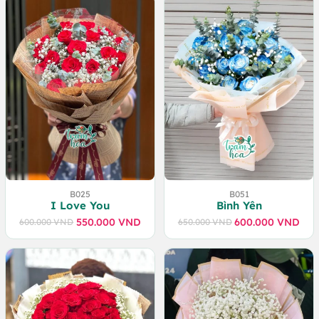
B025
B051
I Love You
Bình Yên
550.000
VND
600.000
VND
600.000
VND
650.000
VND
Giá
Giá
Giá
Giá
gốc
hiện
gốc
hiện
là:
tại
là:
tại
600.000 VND.
là:
650.000 VND.
là:
550.000 VND.
600.000 VND.