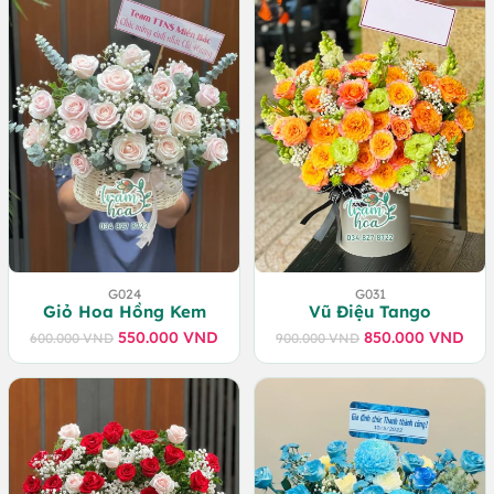
650.000 VND.
là:
600.000 VND.
G024
G031
Giỏ Hoa Hồng Kem
Vũ Điệu Tango
550.000
VND
850.000
VND
600.000
VND
900.000
VND
Giá
Giá
Giá
Giá
gốc
hiện
gốc
hiện
là:
tại
là:
tại
600.000 VND.
là:
900.000 VND.
là:
550.000 VND.
850.000 VND.