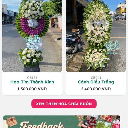
CB175
CB041
Hoa Tím Thành Kính
Cánh Diều Trắng
1.300.000
VND
2.400.000
VND
XEM THÊM HOA CHIA BUỒN