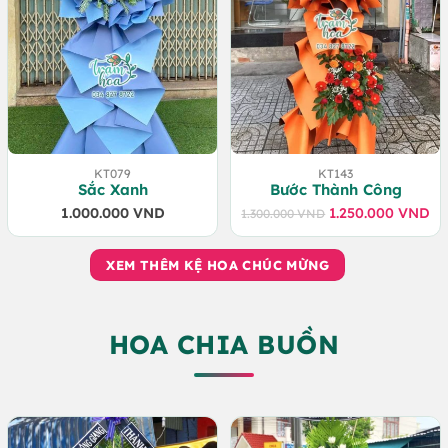
KT079
KT143
Sắc Xanh
Bước Thành Công
1.000.000
VND
1.250.000
VND
1.300.000
VND
Giá
Giá
gốc
hiện
là:
tại
XEM THÊM KỆ HOA CHÚC MỪNG
1.300.000 VND.
là:
1.250.000 VND.
HOA CHIA BUỒN