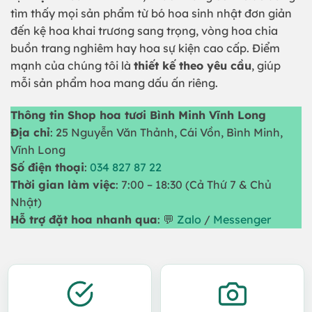
tìm thấy mọi sản phẩm từ bó hoa sinh nhật đơn giản
đến kệ hoa khai trương sang trọng, vòng hoa chia
buồn trang nghiêm hay hoa sự kiện cao cấp. Điểm
mạnh của chúng tôi là
thiết kế theo yêu cầu
, giúp
mỗi sản phẩm hoa mang dấu ấn riêng.
Thông tin Shop hoa tươi Bình Minh Vĩnh Long
Địa chỉ
: 25 Nguyễn Văn Thảnh, Cái Vồn, Bình Minh,
Vĩnh Long
Số điện thoại
:
034 827 87 22
Thời gian làm việc
: 7:00 – 18:30 (Cả Thứ 7 & Chủ
Nhật)
Hỗ trợ đặt hoa nhanh qua
: 💬
Zalo
/
Messenger