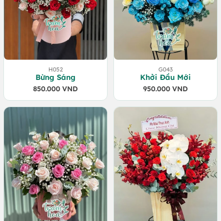
H052
G043
Bừng Sáng
Khởi Đầu Mới
850.000
VND
950.000
VND