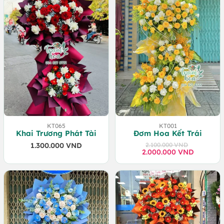
KT065
KT001
Khai Trương Phát Tài
Đơm Hoa Kết Trái
1.300.000
VND
2.100.000
VND
2.000.000
Giá
Giá
VND
gốc
hiện
là:
tại
2.100.000 VND.
là:
2.000.000 VND.