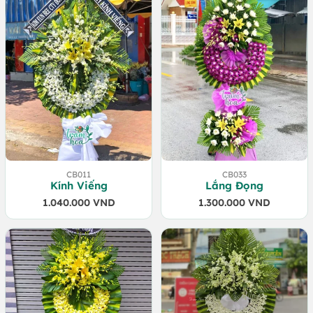
CB011
CB033
Kính Viếng
Lắng Đọng
1.040.000
VND
1.300.000
VND