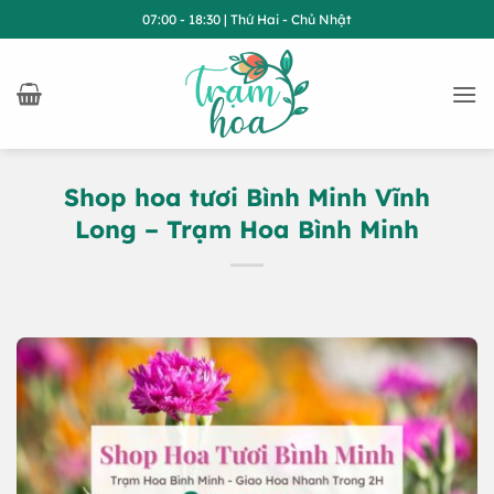
Bỏ
07:00 - 18:30 | Thứ Hai - Chủ Nhật
qua
nội
dung
Shop hoa tươi Bình Minh Vĩnh
Long – Trạm Hoa Bình Minh