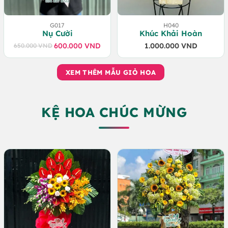
G017
H040
Nụ Cười
Khúc Khải Hoàn
600.000
VND
1.000.000
VND
650.000
VND
Giá
Giá
gốc
hiện
là:
tại
XEM THÊM MẪU GIỎ HOA
650.000 VND.
là:
600.000 VND.
KỆ HOA CHÚC MỪNG