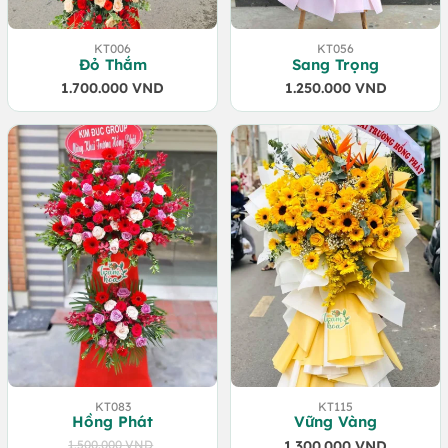
KT006
KT056
Đỏ Thắm
Sang Trọng
1.700.000
VND
1.250.000
VND
KT083
KT115
Hồng Phát
Vững Vàng
1.500.000
VND
1.300.000
VND