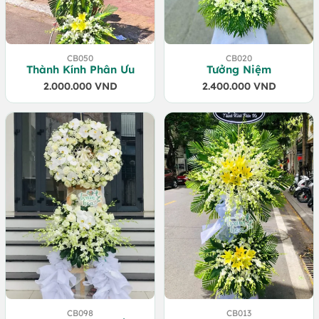
CB050
CB020
Thành Kính Phân Ưu
Tưởng Niệm
2.000.000
VND
2.400.000
VND
CB098
CB013