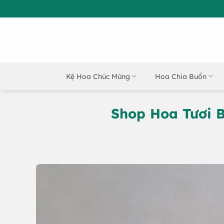
Bỏ
qua
nội
dung
Kệ Hoa Chúc Mừng
Hoa Chia Buồn
Shop Hoa Tươi B