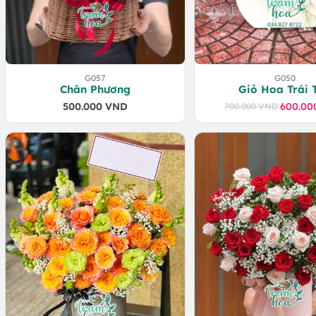
G057
G050
Chân Phương
Giỏ Hoa Trái 
500.000
VND
600.0
700.000
VND
Giá
Giá
gốc
hiện
là:
tại
700.0
là:
600.0