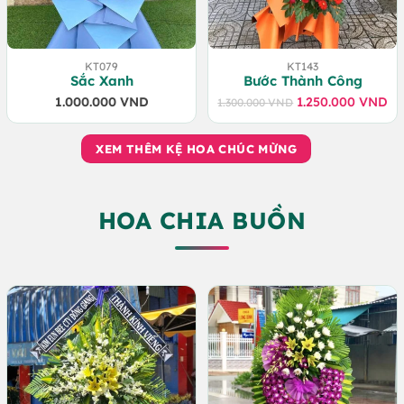
KT079
KT143
Sắc Xanh
Bước Thành Công
1.000.000
VND
1.250.000
VND
1.300.000
VND
Giá
Giá
gốc
hiện
là:
tại
XEM THÊM KỆ HOA CHÚC MỪNG
1.300.000 VND.
là:
1.250.000 VND.
HOA CHIA BUỒN