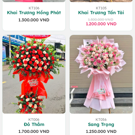
KT106
KT105
Khai Trương Hồng Phát
Khai Trương Tấn Tài
1.300.000
VND
1.300.000
VND
1.200.000
Giá
Giá
VND
gốc
hiện
là:
tại
1.300.000 VND.
là:
1.200.000 VND.
KT006
KT056
Đỏ Thắm
Sang Trọng
1.700.000
VND
1.250.000
VND