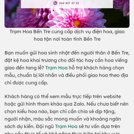
Trạm Hoa Bến Tre cung cấp dịch vụ điện hoa, giao
hoa tận nơi toàn tỉnh Bến Tre
Bạn muốn gửi hoa sinh nhật đến người thân ở Bến Tre,
đặt kệ hoa khai trương cho đối tác hay cần hoa viếng
giao đến tang lễ?
Trạm Hoa
hỗ trợ khách hàng chọn
mẫu, chuẩn bị lời nhắn và điều phối giao hoa theo địa
chỉ được cung cấp.
Khách hàng có thể xem mẫu trực tiếp trên website
hoặc gửi hình tham khảo qua Zalo. Nếu chưa biết nên
chọn kiểu hoa nào, bạn chỉ cần chia sẻ dịp tặng,
người nhận, màu sắc mong muốn và khoảng ngân
sách dự kiến. Đội ngũ
Trạm Hoa
sẽ tư vấn dựa trên
nhu cầu thực tế và khả năng thực hiện tại khu vực