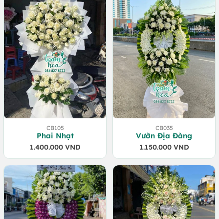
2.400.000 VND.
1.800.000 VND.
CB105
CB035
Phai Nhạt
Vườn Địa Đàng
1.400.000
VND
1.150.000
VND