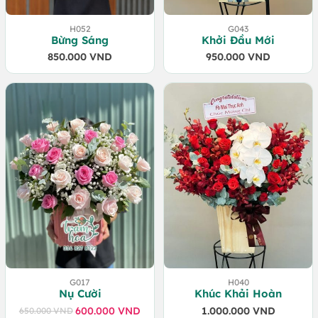
H052
G043
Bừng Sáng
Khởi Đầu Mới
850.000
VND
950.000
VND
G017
H040
Nụ Cười
Khúc Khải Hoàn
600.000
VND
1.000.000
VND
650.000
VND
Giá
Giá