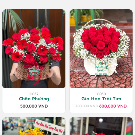
G057
G050
Chân Phương
Giỏ Hoa Trái Tim
500.000
VND
600.000
VND
700.000
VND
Giá
Giá
gốc
hiện
là:
tại
700.000 VND.
là:
600.000 VND.