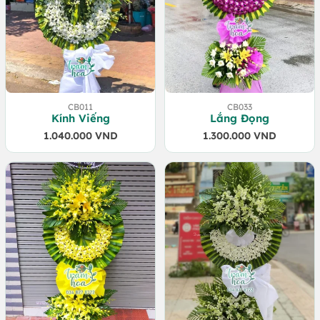
CB011
CB033
Kính Viếng
Lắng Đọng
1.040.000
VND
1.300.000
VND