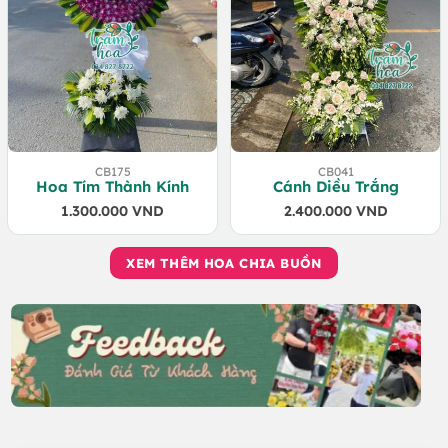
CB175
CB041
Hoa Tím Thành Kính
Cánh Diều Trắng
1.300.000
VND
2.400.000
VND
XEM THÊM HOA CHIA BUỒN