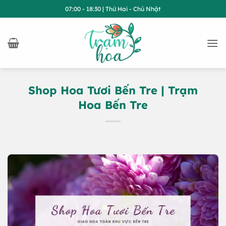
Bỏ
07:00 - 18:30 | Thứ Hai - Chủ Nhật
qua
nội
dung
Shop Hoa Tươi Bến Tre | Trạm
Hoa Bến Tre