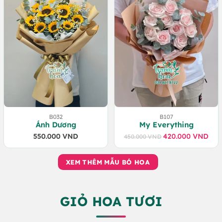
B032
B107
Ánh Dương
My Everything
550.000
VND
420.000
VND
450.000
VND
Giá
Giá
gốc
hiện
là:
tại
XEM THÊM MẪU BÓ HOA
450.000 VND.
là:
420.000 VND.
GIỎ HOA TƯƠI