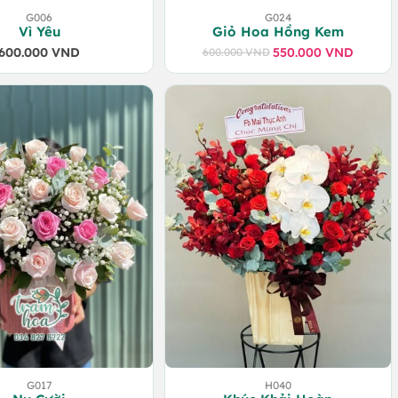
G006
G024
Vì Yêu
Giỏ Hoa Hồng Kem
600.000
VND
550.000
VND
600.000
VND
Giá
Giá
gốc
hiện
là:
tại
600.000 VND.
là:
550.000 VND.
G017
H040