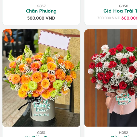
G057
G050
Chân Phương
Giỏ Hoa Trái 
500.000
VND
600.0
700.000
VND
Giá
Giá
gốc
hiện
là:
tại
700.0
là:
600.0
G031
H052