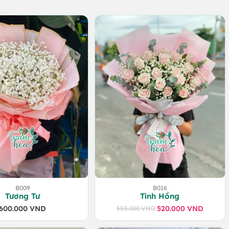
B009
B016
Tương Tư
Tình Hồng
600.000
VND
520.000
VND
550.000
VND
Giá
Giá
gốc
hiện