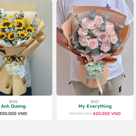
là:
tại
550.000 VND.
là:
520.000 VND.
B032
B107
Ánh Dương
My Everything
550.000
VND
420.000
VND
450.000
VND
Giá
Giá
gốc
hiện
là:
tại
450.000 VND.
là: