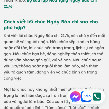
Tham khảo:
Bộ sưu tập Hoa Tặng Ngày Báo Chí
21/6
Cách viết lời chúc Ngày Báo chí sao cho
phù hợp?
Khi viết lời chúc Ngày Báo chí 21/6, nên chú ý đến mối
quan hệ với người nhận. Nếu chúc sếp, khách hàng
hoặc đối tác, lời chúc nên trang trọng, lịch sự và ngắn
gọn. Nếu chúc bạn bè, đồng nghiệp thân thiết, có thể
dùng văn phong gần gũi, vui vẻ hơn. Nếu chúc người
yêu, vợ/chồng hoặc người thân làm báo, nên thêm
yếu tố quan tâm, động viên và chúc bình an trong
công việc.
Một lời chúc hay không nhất thiết phải dài. Điều quan
trọng là thể hiện được sự trân trọng dành cho nghề
báo và người làm báo. Các cụm từ phù hợp có thể
dùng gồm: “bản lĩnh”, “tâm sáng”, “bút sắc”, “trách