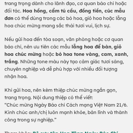
trang trọng dành cho lãnh đạo, cơ quan báo chí hoặc
đối tác.
Hoa hồng, cẩm tú cầu, đồng tiền, cúc mẫu
đơn
có thể dùng trong các bó hoa, giỏ hoa hoặc lẵng
hoa chúc mừng mang sắc thái tươi vui, lịch sự.
Nếu gửi hoa đến tòa soạn, văn phòng hoặc cơ quan
báo chí, nên ưu tiên các mẫu
lẵng hoa để bàn
,
giỏ
hoa chúc mừng
hoặc
bó hoa tone vàng, cam, xanh,
trắng
. Những tone màu này tạo cảm giác tươi sáng,
chuyên nghiệp và dễ phù hợp với nhiều đối tượng
nhận hoa.
Khi gửi hoa, nên kèm thiệp chúc mừng ngắn gọn,
trang trọng. Nội dung thiệp có thể viết:
“Chúc mừng Ngày Báo chí Cách mạng Việt Nam 21/6.
Kính chúc anh/chị luôn mạnh khỏe, bản lĩnh và thành
công trong sự nghiệp.”