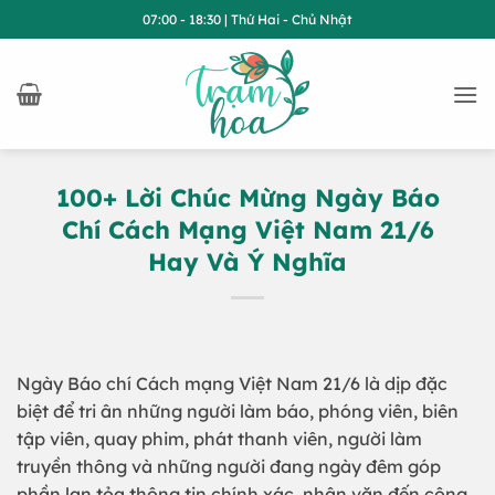
Bỏ
07:00 - 18:30 | Thứ Hai - Chủ Nhật
qua
nội
dung
100+ Lời Chúc Mừng Ngày Báo
Chí Cách Mạng Việt Nam 21/6
Hay Và Ý Nghĩa
Ngày Báo chí Cách mạng Việt Nam 21/6 là dịp đặc
biệt để tri ân những người làm báo, phóng viên, biên
tập viên, quay phim, phát thanh viên, người làm
truyền thông và những người đang ngày đêm góp
phần lan tỏa thông tin chính xác, nhân văn đến cộng