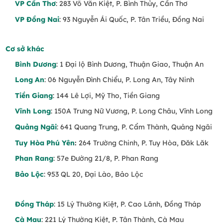
VP Cần Thơ
: 283 Võ Văn Kiệt, P. Bình Thủy, Cần Thơ
VP Đồng Nai
: 93 Nguyễn Ái Quốc, P. Tân Triều, Đồng Nai
Cơ sở khác
Bình Dương
: 1 Đại lộ Bình Dương, Thuận Giao, Thuận An
Long An
: 06 Nguyễn Đình Chiểu, P. Long An, Tây Ninh
Tiền Giang
: 144 Lê Lợi, Mỹ Tho, Tiền Giang
Vĩnh Long
: 150A Trưng Nữ Vương, P. Long Châu, Vĩnh Long
Quảng Ngãi
: 641 Quang Trung, P. Cẩm Thành, Quảng Ngãi
Tuy Hòa Phú Yên
:
264 Trường Chinh, P. Tuy Hòa, Đăk Lăk
Phan Rang
: 57e Đường 21/8, P. Phan Rang
Bảo Lộc
: 953 QL 20, Đại Lào, Bảo Lộc
Đồng Tháp
: 15 Lý Thường Kiệt, P. Cao Lãnh, Đồng Tháp
Cà Mau
: 221 Lý Thường Kiệt, P. Tân Thành, Cà Mau