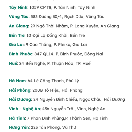
Tây Ninh
: 1059 CMT8, P. Tân Ninh, Tây Ninh
Vũng Tàu
: 583 Đường 30/4, Rạch Dừa, Vũng Tàu
An Giang
:
29 Ngô Thời Nhậm, P. Long Xuyên, An Giang
Bến Tre
: 10 Đại Lộ Đồng Khởi, Bến Tre
Gia Lai
:
9 Cao Thắng, P. Pleiku, Gia Lai
Bình Phước
: 847 QL14, P. Bình Phước, Đồng Nai
Huế
: 24 Bến Nghé, P. Thuận Hóa, TP. Huế
Hà Nam
: 64 Lê Công Thanh, Phủ Lý
Hải Phòng
: 200B Tô Hiệu, Hải Phòng
Hải Dương
:
24 Nguyễn Đình Chiểu, Ngọc Châu, Hải Dương
Vinh - Nghệ An
: 436 Nguyễn Trãi, Vinh, Nghệ An
Hà Tĩnh
: 7 Phan Đình Phùng,P. Thành Sen, Hà Tĩnh
Hưng Yên
: 223 Tân Phong, Vũ Thư