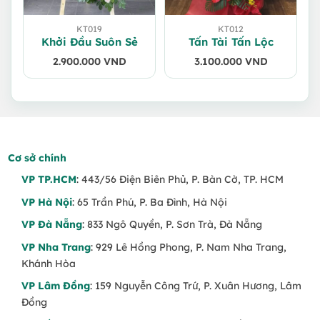
KT019
KT012
Khởi Đầu Suôn Sẻ
Tấn Tài Tấn Lộc
2.900.000
VND
3.100.000
VND
Cơ sở chính
VP TP.HCM
: 443/56 Điện Biên Phủ, P. Bàn Cờ, TP. HCM
VP Hà Nội
: 65 Trần Phú, P. Ba Đình, Hà Nội
VP Đà Nẵng
: 833 Ngô Quyền, P. Sơn Trà, Đà Nẵng
VP Nha Trang
: 929 Lê Hồng Phong, P. Nam Nha Trang,
Khánh Hòa
VP Lâm Đồng
: 159 Nguyễn Công Trứ, P. Xuân Hương, Lâm
Đồng