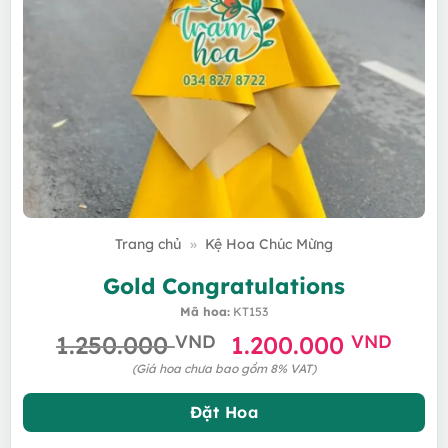
Trang chủ
»
Kệ Hoa Chúc Mừng
Gold Congratulations
Mã hoa:
KT153
Giá
Giá
1.250.000
VND
1.200.000
VND
gốc
hiện
(Giá hoa chưa bao gồm 8% VAT)
là:
tại
1.250.000 VND.
là:
Đặt Hoa
1.20