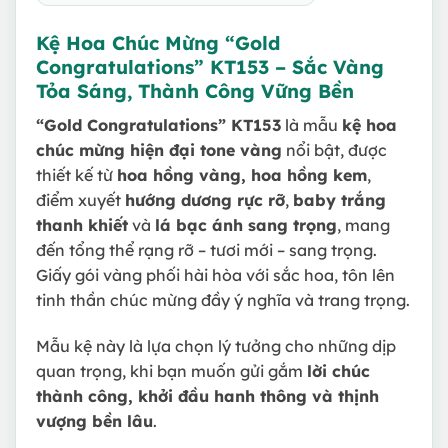
Kệ Hoa Chúc Mừng “Gold
Congratulations” KT153 – Sắc Vàng
Tỏa Sáng, Thành Công Vững Bền
“Gold Congratulations” KT153
là mẫu
kệ hoa
chúc mừng hiện đại tone vàng
nổi bật, được
thiết kế từ
hoa hồng vàng, hoa hồng kem
,
điểm xuyết
hướng dương rực rỡ
,
baby trắng
thanh khiết
và
lá bạc ánh sang trọng
, mang
đến tổng thể rạng rỡ – tươi mới – sang trọng.
Giấy gói vàng phối hài hòa với sắc hoa, tôn lên
tinh thần chúc mừng đầy ý nghĩa và trang trọng.
Mẫu kệ này là lựa chọn lý tưởng cho những dịp
quan trọng, khi bạn muốn gửi gắm
lời chúc
thành công, khởi đầu hanh thông và thịnh
vượng bền lâu
.