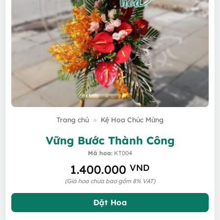
Trang chủ
»
Kệ Hoa Chúc Mừng
Vững Bước Thành Công
Mã hoa:
KT004
1.400.000
VND
(Giá hoa chưa bao gồm 8% VAT)
Đặt Hoa