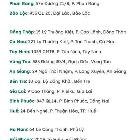
Phan Rang
: 57e Đường 21/8, P. Phan Rang
Bảo Lộc
: 953 QL 20, Đại Lào, Bảo Lộc
Đồng Tháp
: 15 Lý Thường Kiệt, P. Cao Lãnh, Đồng Tháp
Cà Mau
: 221 Lý Thường Kiệt, P. Tân Thành, Cà Mau
Tây Ninh
: 1059 CMT8, P. Tân Ninh, Tây Ninh
Vũng Tàu
: 583 Đường 30/4, Rạch Dừa, Vũng Tàu
An Giang
:
29 Ngô Thời Nhậm, P. Long Xuyên, An Giang
Bến Tre
: 10 Đại Lộ Đồng Khởi, Bến Tre
Gia Lai
:
9 Cao Thắng, P. Pleiku, Gia Lai
Bình Phước
: 847 QL14, P. Bình Phước, Đồng Nai
Huế
: 24 Bến Nghé, P. Thuận Hóa, TP. Huế
Hà Nam
: 64 Lê Công Thanh, Phủ Lý
Hải Phòng
: 200B Tô Hiệu, Hải Phòng