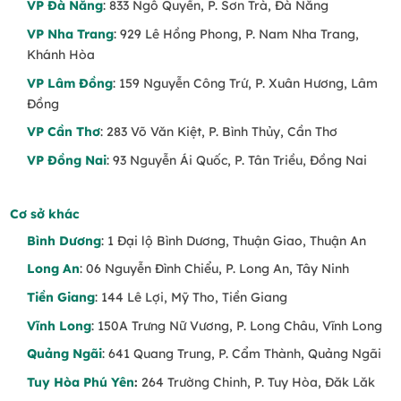
VP Đà Nẵng
: 833 Ngô Quyền, P. Sơn Trà, Đà Nẵng
VP Nha Trang
: 929 Lê Hồng Phong, P. Nam Nha Trang,
Khánh Hòa
VP Lâm Đồng
: 159 Nguyễn Công Trứ, P. Xuân Hương, Lâm
Đồng
VP Cần Thơ
: 283 Võ Văn Kiệt, P. Bình Thủy, Cần Thơ
VP Đồng Nai
: 93 Nguyễn Ái Quốc, P. Tân Triều, Đồng Nai
Cơ sở khác
Bình Dương
: 1 Đại lộ Bình Dương, Thuận Giao, Thuận An
Long An
: 06 Nguyễn Đình Chiểu, P. Long An, Tây Ninh
Tiền Giang
: 144 Lê Lợi, Mỹ Tho, Tiền Giang
Vĩnh Long
: 150A Trưng Nữ Vương, P. Long Châu, Vĩnh Long
Quảng Ngãi
: 641 Quang Trung, P. Cẩm Thành, Quảng Ngãi
Tuy Hòa Phú Yên
:
264 Trường Chinh, P. Tuy Hòa, Đăk Lăk