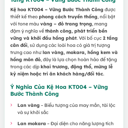
Kệ hoa KT004 – Vững Bước Thành Công
được
thiết kế theo
phong cách truyền thống
, nổi bật
với tone màu
vàng – đỏ trang trọng
, mang
đậm ý nghĩa về
thành công, phát triển bền
vững và khởi đầu hồng phát
. Với bố cục
2 tầng
cân đối
, sử dụng các loài hoa có giá trị tượng
trưng cao như
lan vàng, mokara, hồng kem và
hồng môn đỏ
, đây là lựa chọn hoàn hảo để tặng
trong các dịp
khai trương, động thổ, mừng lễ
kỷ niệm hoặc tri ân khách hàng/đối tác
.
Ý Nghĩa Của Kệ Hoa KT004 – Vững
Bước Thành Công
Lan vàng
– Biểu tượng của may mắn, tài lộc
và sự khởi sắc
Lan mokara
– Đại diện cho năng lượng tích