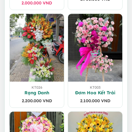
2.000.000
Giá
Giá
VND
gốc
hiện
là:
tại
2.100.000 VND.
là:
2.000.000 VND.
KT026
KT003
Rạng Danh
Đơm Hoa Kết Trái
2.200.000
VND
2.100.000
VND