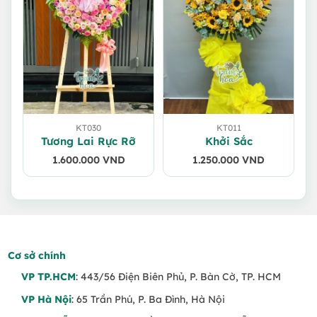
KT030
KT011
Tương Lai Rực Rỡ
Khởi Sắc
1.600.000
VND
1.250.000
VND
Cơ sở chính
VP TP.HCM
: 443/56 Điện Biên Phủ, P. Bàn Cờ, TP. HCM
VP Hà Nội
: 65 Trần Phú, P. Ba Đình, Hà Nội