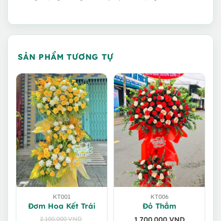
SẢN PHẨM TƯƠNG TỰ
KT001
KT006
Đơm Hoa Kết Trái
Đỏ Thắm
2.100.000
VND
1.700.000
VND