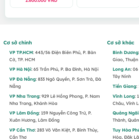
2.600.000
Giá
Giá
VND
gốc
hiện
là:
tại
2.800.000 VND.
là:
2.600.000 VND.
Cơ sở chính
Cơ sở khác
VP TP.HCM
: 443/56 Điện Biên Phủ, P. Bàn
Bình Dương
Cờ, TP. HCM
Giao, Thuận
VP Hà Nội
: 65 Trần Phú, P. Ba Đình, Hà Nội
Long An
: 0
Tây Ninh
VP Đà Nẵng
: 833 Ngô Quyền, P. Sơn Trà, Đà
Nẵng
Tiền Giang
:
VP Nha Trang
: 929 Lê Hồng Phong, P. Nam
Vĩnh Long
:
Nha Trang, Khánh Hòa
Châu, Vĩnh 
VP Lâm Đồng
: 159 Nguyễn Công Trứ, P.
Quảng Ngãi
Xuân Hương, Lâm Đồng
Thành, Quản
VP Cần Thơ
: 283 Võ Văn Kiệt, P. Bình Thủy,
Tuy Hòa Ph
Cần Thơ
Hòa, Đăk L