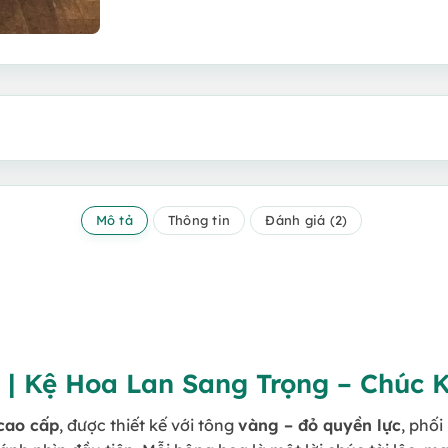
Mô tả
Thông tin
Đánh giá (2)
 | Kệ Hoa Lan Sang Trọng – Chúc K
cao cấp
, được thiết kế với tông
vàng – đỏ quyền lực
, phối