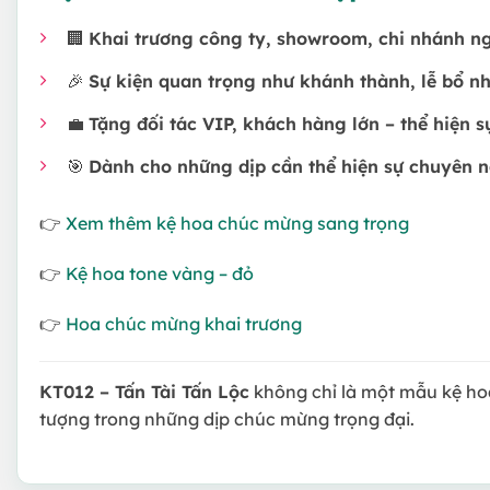
🏢
Khai trương công ty, showroom, chi nhánh n
🎉
Sự kiện quan trọng như khánh thành, lễ bổ n
💼
Tặng đối tác VIP, khách hàng lớn – thể hiện sự
🎯
Dành cho những dịp cần thể hiện sự chuyên n
👉
Xem thêm kệ hoa chúc mừng sang trọng
👉
Kệ hoa tone vàng – đỏ
👉
Hoa chúc mừng khai trương
KT012 – Tấn Tài Tấn Lộc
không chỉ là một mẫu kệ ho
tượng trong những dịp chúc mừng trọng đại.