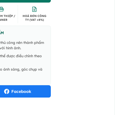
M THIỆP /
HOÁ ĐƠN CÔNG
NNER
TY (VAT +8%)
ẨM
ế thủ công nên thành phẩm
ới hình ảnh.
thể được điều chỉnh theo
do ánh sáng, góc chụp và
Facebook