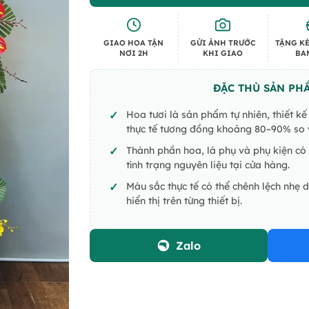
GIAO HOA TẬN
GỬI ẢNH TRƯỚC
TẶNG KÈ
NƠI 2H
KHI GIAO
BA
ĐẶC THÙ SẢN PH
Hoa tươi là sản phẩm tự nhiên, thiết k
thực tế tương đồng khoảng 80–90% so v
Thành phần hoa, lá phụ và phụ kiện có 
tình trạng nguyên liệu tại cửa hàng.
Màu sắc thực tế có thể chênh lệch nhẹ 
hiển thị trên từng thiết bị.
Zalo