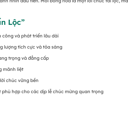
 ánh nhìn đầu tiên. Mỗi bông hoa là một lời chúc tài lộc,
ấn Lộc”
 công và phát triển lâu dài
g lượng tích cực và tỏa sáng
sang trọng và đẳng cấp
g mãnh liệt
 lời chúc vững bền
ất phù hợp cho các dịp lễ chúc mừng quan trọng