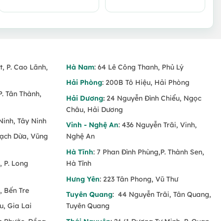
t, P. Cao Lãnh,
Hà Nam
: 64 Lê Công Thanh, Phủ Lý
Hải Phòng
: 200B Tô Hiệu, Hải Phòng
P. Tân Thành,
Hải Dương
:
24 Nguyễn Đình Chiểu, Ngọc
Châu, Hải Dương
Ninh, Tây Ninh
Vinh - Nghệ An
: 436 Nguyễn Trãi, Vinh,
Rạch Dừa, Vũng
Nghệ An
Hà Tĩnh
: 7 Phan Đình Phùng,P. Thành Sen,
 P. Long
Hà Tĩnh
Hưng Yên
: 223 Tân Phong, Vũ Thư
, Bến Tre
Tuyên Quang
: 44 Nguyễn Trãi, Tân Quang,
u, Gia Lai
Tuyên Quang