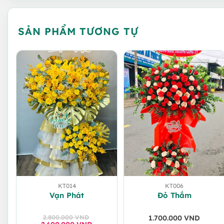
SẢN PHẨM TƯƠNG TỰ
KT014
KT006
Vạn Phát
Đỏ Thắm
2.800.000
VND
1.700.000
VND