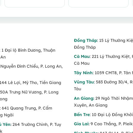
Đồng Tháp
: 15 Lý Thường Kiệ
Đồng Tháp
: 1 Đại lộ Bình Dương, Thuận
Cà Mau
: 221 Lý Thường Kiệt, 
 An
Cà Mau
6 Nguyễn Đình Chiểu, P. Long An,
Tây Ninh
: 1059 CMT8, P. Tân 
Vũng Tàu
: 583 Đường 30/4, 
 144 Lê Lợi, Mỹ Tho, Tiền Giang
Tàu
 150A Trưng Nữ Vương, P. Long
An Giang
:
29 Ngô Thời Nhậm,
Long
Xuyên, An Giang
: 641 Quang Trung, P. Cẩm
Bến Tre
: 10 Đại Lộ Đồng Khởi
g Ngãi
Gia Lai
:
9 Cao Thắng, P. Pleik
ú Yên
:
264 Trường Chinh, P. Tuy
ăk