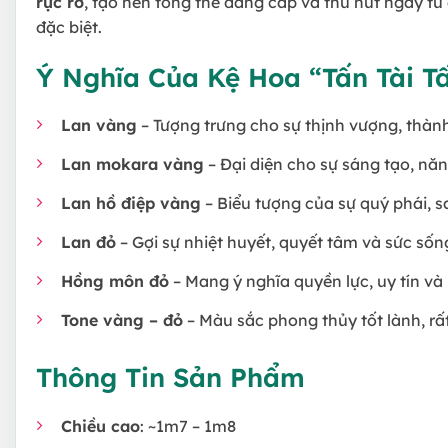
rực rỡ
, tạo nên tổng thể đẳng cấp và thu hút ngay từ
đặc biệt.
Ý Nghĩa Của Kệ Hoa “Tấn Tài T
Lan vàng
– Tượng trưng cho sự thịnh vượng, thành
Lan mokara vàng
– Đại diện cho sự sáng tạo, năn
Lan hồ điệp vàng
– Biểu tượng của sự quý phái, 
Lan đỏ
– Gợi sự nhiệt huyết, quyết tâm và sức sốn
Hồng môn đỏ
– Mang ý nghĩa quyền lực, uy tín và
Tone vàng – đỏ
– Màu sắc phong thủy tốt lành, r
Thông Tin Sản Phẩm
Chiều cao
: ~1m7 – 1m8