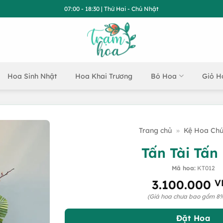
07:00 - 18:30 | Thứ Hai - Chủ Nhật
Hoa Sinh Nhật
Hoa Khai Trương
Bó Hoa
Giỏ H
Trang chủ
»
Kệ Hoa Ch
Tấn Tài Tấn
Mã hoa:
KT012
3.100.000
V
(Giá hoa chưa bao gồm 8
Đặt Hoa