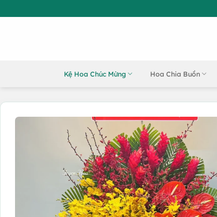
Bỏ
qua
nội
dung
Kệ Hoa Chúc Mừng
Hoa Chia Buồn