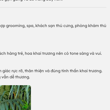
 hợp grooming, spa, khách sạn thú cưng, phòng khám thú
h hàng trẻ, hoa khai trương nên có tone sáng và vui.
iác rực rỡ, thân thiện và đúng tinh thần khai trương.
 vẫn dễ thương.