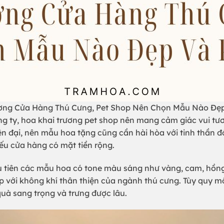
̛ng Cửa Hàng Thú Cưng, Pet Shop Nên Chọn Mẫu Nào Đẹp 
 ty, hoa khai trương pet shop nên mang cảm giác vui tươi
n đại, nên mẫu hoa tặng cũng cần hài hòa với tinh thần đ
nếu cửa hàng có mặt tiền rộng.
ưu tiên các mẫu hoa có tone màu sáng như vàng, cam, hồn
 với không khí thân thiện của ngành thú cưng. Tùy quy m
uà sang trọng và trưng được lâu.