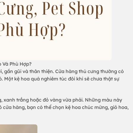
Và Phù Hợp?
, gần gũi và thân thiện. Cửa hàng thú cưng thường có
ó. Một kệ hoa quá nghiêm túc đôi khi sẽ chưa thật sự
g, xanh trắng hoặc đỏ vàng vừa phải. Những màu này
ô cửa hàng, bạn có thể chọn kệ hoa chúc mừng, giỏ hoa,