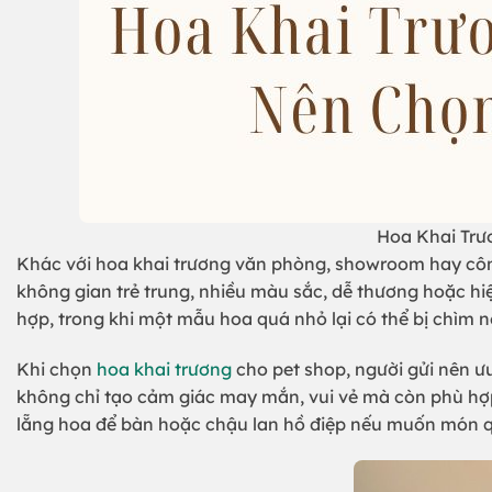
Hoa Khai Trưo
Khác với hoa khai trương văn phòng, showroom hay công
không gian trẻ trung, nhiều màu sắc, dễ thương hoặc hiệ
hợp, trong khi một mẫu hoa quá nhỏ lại có thể bị chìm 
Khi chọn
hoa khai trương
cho pet shop, người gửi nên 
không chỉ tạo cảm giác may mắn, vui vẻ mà còn phù hợp
lẵng hoa để bàn hoặc chậu lan hồ điệp nếu muốn món q