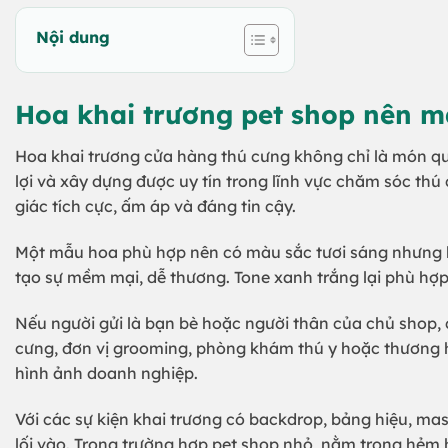
Nội dung
Hoa khai trương pet shop nên m
Hoa khai trương cửa hàng thú cưng không chỉ là món 
lợi và xây dựng được uy tín trong lĩnh vực chăm sóc th
giác tích cực, ấm áp và đáng tin cậy.
Một mẫu hoa phù hợp nên có màu sắc tươi sáng nhưng kh
tạo sự mềm mại, dễ thương. Tone xanh trắng lại phù hợp
Nếu người gửi là bạn bè hoặc người thân của chủ shop, 
cưng, đơn vị grooming, phòng khám thú y hoặc thương 
hình ảnh doanh nghiệp.
Với các sự kiện khai trương có backdrop, bảng hiệu, m
lối vào. Trong trường hợp pet shop nhỏ, nằm trong hẻm