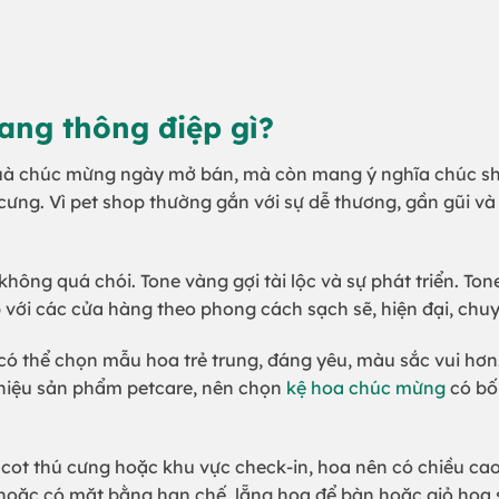
ang thông điệp gì?
quà chúc mừng ngày mở bán, mà còn mang ý nghĩa chúc s
ú cưng. Vì pet shop thường gắn với sự dễ thương, gần gũi 
ông quá chói. Tone vàng gợi tài lộc và sự phát triển. T
 với các cửa hàng theo phong cách sạch sẽ, hiện đại, chu
có thể chọn mẫu hoa trẻ trung, đáng yêu, màu sắc vui hơn.
hiệu sản phẩm petcare, nên chọn
kệ hoa chúc mừng
có bố 
ascot thú cưng hoặc khu vực check-in, hoa nên có chiều c
 hoặc có mặt bằng hạn chế, lẵng hoa để bàn hoặc giỏ hoa 