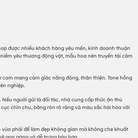
hop được nhiều khách hàng yêu mến, kinh doanh thuận
và niềm yêu thương động vật, mẫu hoa nên truyền tải cảm
one cam mang cảm giác năng động, thân thiện. Tone hồng
yên nghiệp.
 Nếu người gửi là đối tác, nhà cung cấp thức ăn thú
cục chỉn chu, băng rôn rõ ràng và màu sắc hài hòa với
ao vừa phải để làm đẹp không gian mà không che khuất
sẽ gọn gàng và dễ trưng bày hơn.