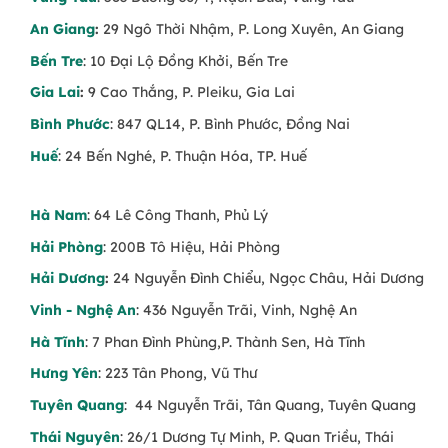
An Giang
:
29 Ngô Thời Nhậm, P. Long Xuyên, An Giang
Bến Tre
: 10 Đại Lộ Đồng Khởi, Bến Tre
Gia Lai
:
9 Cao Thắng, P. Pleiku, Gia Lai
Bình Phước
: 847 QL14, P. Bình Phước, Đồng Nai
Huế
: 24 Bến Nghé, P. Thuận Hóa, TP. Huế
Hà Nam
: 64 Lê Công Thanh, Phủ Lý
Hải Phòng
: 200B Tô Hiệu, Hải Phòng
Hải Dương
:
24 Nguyễn Đình Chiểu, Ngọc Châu, Hải Dương
Vinh - Nghệ An
: 436 Nguyễn Trãi, Vinh, Nghệ An
Hà Tĩnh
: 7 Phan Đình Phùng,P. Thành Sen, Hà Tĩnh
Hưng Yên
: 223 Tân Phong, Vũ Thư
Tuyên Quang
: 44 Nguyễn Trãi, Tân Quang, Tuyên Quang
Thái Nguyên
: 26/1 Dương Tự Minh, P. Quan Triều, Thái