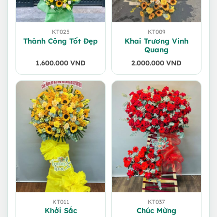
KT025
KT009
Thành Công Tốt Đẹp
Khai Trương Vinh
Quang
1.600.000
VND
2.000.000
VND
KT011
KT037
Khởi Sắc
Chúc Mừng