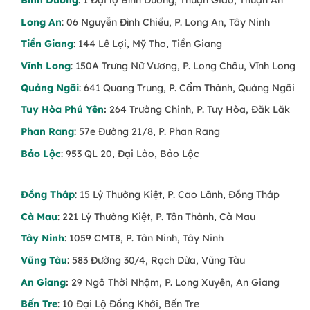
Bình Dương
: 1 Đại lộ Bình Dương, Thuận Giao, Thuận An
Long An
: 06 Nguyễn Đình Chiểu, P. Long An, Tây Ninh
Tiền Giang
: 144 Lê Lợi, Mỹ Tho, Tiền Giang
Vĩnh Long
: 150A Trưng Nữ Vương, P. Long Châu, Vĩnh Long
Quảng Ngãi
: 641 Quang Trung, P. Cẩm Thành, Quảng Ngãi
Tuy Hòa Phú Yên
:
264 Trường Chinh, P. Tuy Hòa, Đăk Lăk
Phan Rang
: 57e Đường 21/8, P. Phan Rang
Bảo Lộc
: 953 QL 20, Đại Lào, Bảo Lộc
Đồng Tháp
: 15 Lý Thường Kiệt, P. Cao Lãnh, Đồng Tháp
Cà Mau
: 221 Lý Thường Kiệt, P. Tân Thành, Cà Mau
Tây Ninh
: 1059 CMT8, P. Tân Ninh, Tây Ninh
Vũng Tàu
: 583 Đường 30/4, Rạch Dừa, Vũng Tàu
An Giang
:
29 Ngô Thời Nhậm, P. Long Xuyên, An Giang
Bến Tre
: 10 Đại Lộ Đồng Khởi, Bến Tre