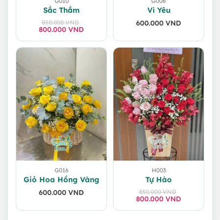
G010
G006
Sắc Thắm
Vì Yêu
850.000
VND
600.000
VND
800.000
Giá
Giá
VND
gốc
hiện
là:
tại
850.000 VND.
là:
800.000 VND.
G016
H003
Giỏ Hoa Hồng Vàng
Tự Hào
600.000
VND
850.000
VND
800.000
Giá
Giá
VND
gốc
hiện
là:
tại