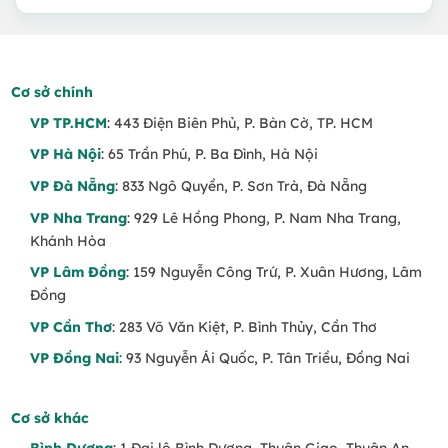
850.000 VND.
là:
800.000 VND.
Cơ sở chính
VP TP.HCM
: 443 Điện Biên Phủ, P. Bàn Cờ, TP. HCM
VP Hà Nội
: 65 Trần Phú, P. Ba Đình, Hà Nội
VP Đà Nẵng
: 833 Ngô Quyền, P. Sơn Trà, Đà Nẵng
VP Nha Trang
: 929 Lê Hồng Phong, P. Nam Nha Trang,
Khánh Hòa
VP Lâm Đồng
: 159 Nguyễn Công Trứ, P. Xuân Hương, Lâm
Đồng
VP Cần Thơ
: 283 Võ Văn Kiệt, P. Bình Thủy, Cần Thơ
VP Đồng Nai
: 93 Nguyễn Ái Quốc, P. Tân Triều, Đồng Nai
Cơ sở khác