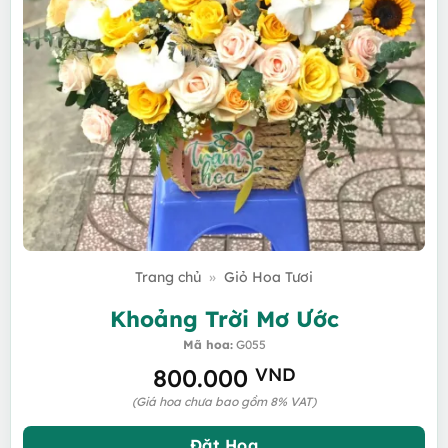
Trang chủ
»
Giỏ Hoa Tươi
Khoảng Trời Mơ Ước
Mã hoa:
G055
800.000
VND
(Giá hoa chưa bao gồm 8% VAT)
Đặt Hoa