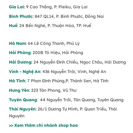
Gia Lai
:
9 Cao Thắng, P. Pleiku, Gia Lai
Bình Phước
: 847 QL14, P. Bình Phước, Đồng Nai
Huế
: 24 Bến Nghé, P. Thuận Hóa, TP. Huế
Hà Nam
: 64 Lê Công Thanh, Phủ Lý
Hải Phòng
: 200B Tô Hiệu, Hải Phòng
Hải Dương
:
24 Nguyễn Đình Chiểu, Ngọc Châu, Hải Dương
Vinh - Nghệ An
: 436 Nguyễn Trãi, Vinh, Nghệ An
Hà Tĩnh
: 7 Phan Đình Phùng,P. Thành Sen, Hà Tĩnh
Hưng Yên
: 223 Tân Phong, Vũ Thư
Tuyên Quang
: 44 Nguyễn Trãi, Tân Quang, Tuyên Quang
Thái Nguyên
: 26/1 Dương Tự Minh, P. Quan Triều, Thái
Nguyên
>> Xem thêm chi nhánh shop hoa