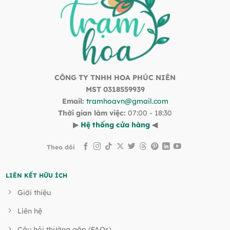
CÔNG TY TNHH HOA PHÚC NIÊN
MST 0318559939
Email:
tramhoavn@gmail.com
Thời gian làm việc:
07:00 - 18:30
▶
Hệ thống cửa hàng
◀
Theo dõi
LIÊN KẾT HỮU ÍCH
Giới thiệu
Liên hệ
Câu hỏi thường gặp (FAQs)