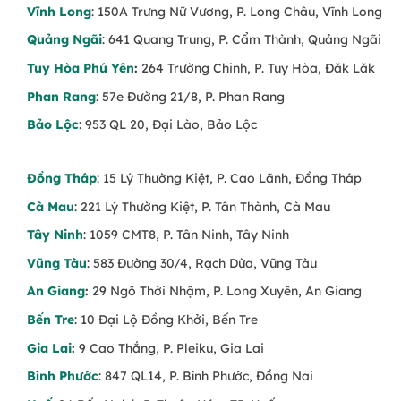
Vĩnh Long
: 150A Trưng Nữ Vương, P. Long Châu, Vĩnh Long
Quảng Ngãi
: 641 Quang Trung, P. Cẩm Thành, Quảng Ngãi
Tuy Hòa Phú Yên
:
264 Trường Chinh, P. Tuy Hòa, Đăk Lăk
Phan Rang
: 57e Đường 21/8, P. Phan Rang
Bảo Lộc
: 953 QL 20, Đại Lào, Bảo Lộc
Đồng Tháp
: 15 Lý Thường Kiệt, P. Cao Lãnh, Đồng Tháp
Cà Mau
: 221 Lý Thường Kiệt, P. Tân Thành, Cà Mau
Tây Ninh
: 1059 CMT8, P. Tân Ninh, Tây Ninh
Vũng Tàu
: 583 Đường 30/4, Rạch Dừa, Vũng Tàu
An Giang
:
29 Ngô Thời Nhậm, P. Long Xuyên, An Giang
Bến Tre
: 10 Đại Lộ Đồng Khởi, Bến Tre
Gia Lai
:
9 Cao Thắng, P. Pleiku, Gia Lai
Bình Phước
: 847 QL14, P. Bình Phước, Đồng Nai