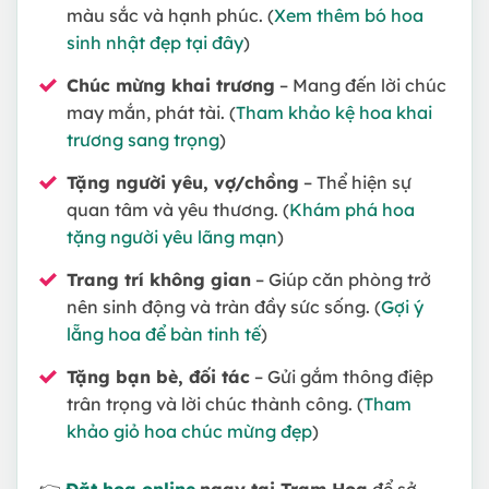
màu sắc và hạnh phúc. (
Xem thêm bó hoa
sinh nhật đẹp tại đây
)
Chúc mừng khai trương
– Mang đến lời chúc
may mắn, phát tài. (
Tham khảo kệ hoa khai
trương sang trọng
)
Tặng người yêu, vợ/chồng
– Thể hiện sự
quan tâm và yêu thương. (
Khám phá hoa
tặng người yêu lãng mạn
)
Trang trí không gian
– Giúp căn phòng trở
nên sinh động và tràn đầy sức sống. (
Gợi ý
lẵng hoa để bàn tinh tế
)
Tặng bạn bè, đối tác
– Gửi gắm thông điệp
trân trọng và lời chúc thành công. (
Tham
khảo giỏ hoa chúc mừng đẹp
)
👉
Đặt hoa online
ngay tại Trạm Hoa
để sở