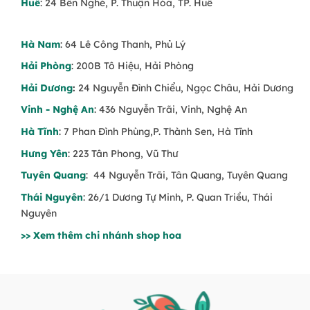
Huế
: 24 Bến Nghé, P. Thuận Hóa, TP. Huế
Hà Nam
: 64 Lê Công Thanh, Phủ Lý
Hải Phòng
: 200B Tô Hiệu, Hải Phòng
Hải Dương
:
24 Nguyễn Đình Chiểu, Ngọc Châu, Hải Dương
Vinh - Nghệ An
: 436 Nguyễn Trãi, Vinh, Nghệ An
Hà Tĩnh
: 7 Phan Đình Phùng,P. Thành Sen, Hà Tĩnh
Hưng Yên
: 223 Tân Phong, Vũ Thư
Tuyên Quang
: 44 Nguyễn Trãi, Tân Quang, Tuyên Quang
Thái Nguyên
: 26/1 Dương Tự Minh, P. Quan Triều, Thái
Nguyên
>> Xem thêm chi nhánh shop hoa