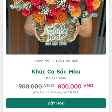
Trang chủ
»
Giỏ Hoa Tươi
Khúc Ca Sắc Màu
Mã hoa:
G002
Giá
Giá
900.000
VND
800.000
VND
gốc
hiện
(Giá hoa chưa bao gồm 8% VAT)
là:
tại
900.000 VND.
là:
Đặt Hoa
800.0