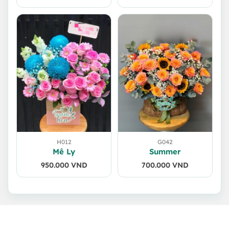
gốc
hiện
là:
tại
650.000 VND.
là:
600.000 VND.
H012
G042
Mê Ly
Summer
950.000
VND
700.000
VND