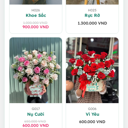
H026
H025
Khoe Sắc
Rực Rỡ
1.000.000
VND
1.300.000
VND
900.000
Giá
Giá
VND
gốc
hiện
là:
tại
1.000.000 VND.
là:
900.000 VND.
G017
G006
Nụ Cười
Vì Yêu
650.000
VND
600.000
VND
600.000
Giá
Giá
VND