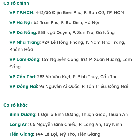
Cơ sở chính
VP TP.HCM
: 443/56 Điện Biên Phủ, P. Bàn Cờ, TP. HCM
VP Hà Nội
: 65 Trần Phú, P. Ba Đình, Hà Nội
VP Đà Nẵng
: 833 Ngô Quyền, P. Sơn Trà, Đà Nẵng
VP Nha Trang
: 929 Lê Hồng Phong, P. Nam Nha Trang,
Khánh Hòa
VP Lâm Đồng
: 159 Nguyễn Công Trứ, P. Xuân Hương, Lâm
Đồng
VP Cần Thơ
: 283 Võ Văn Kiệt, P. Bình Thủy, Cần Thơ
VP Đồng Nai
: 93 Nguyễn Ái Quốc, P. Tân Triều, Đồng Nai
Cơ sở khác
Bình Dương
: 1 Đại lộ Bình Dương, Thuận Giao, Thuận An
Long An
: 06 Nguyễn Đình Chiểu, P. Long An, Tây Ninh
Tiền Giang
: 144 Lê Lợi, Mỹ Tho, Tiền Giang