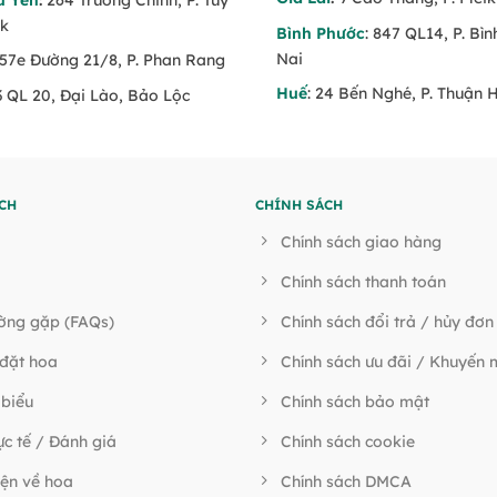
ăk
Bình Phước
: 847 QL14, P. Bì
Nai
 57e Đường 21/8, P. Phan Rang
Huế
: 24 Bến Nghé, P. Thuận 
3 QL 20, Đại Lào, Bảo Lộc
CH
CHÍNH SÁCH
Chính sách giao hàng
Chính sách thanh toán
ường gặp (FAQs)
Chính sách đổi trả / hủy đơn
đặt hoa
Chính sách ưu đãi / Khuyến 
 biểu
Chính sách bảo mật
ực tế / Đánh giá
Chính sách cookie
ện về hoa
Chính sách DMCA