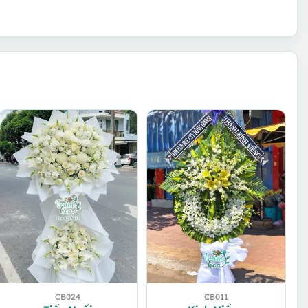
CB024
CB011