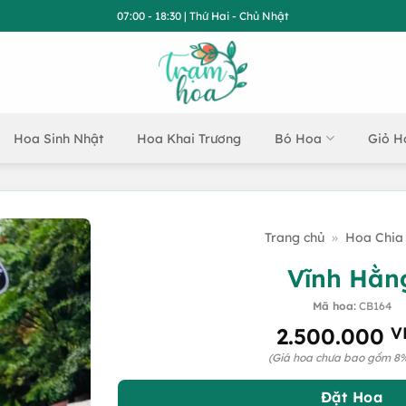
07:00 - 18:30 | Thứ Hai - Chủ Nhật
Hoa Sinh Nhật
Hoa Khai Trương
Bó Hoa
Giỏ H
Trang chủ
»
Hoa Chia
Vĩnh Hằn
Mã hoa:
CB164
2.500.000
V
(Giá hoa chưa bao gồm 8
Đặt Hoa