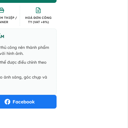
M THIỆP /
HOÁ ĐƠN CÔNG
NNER
TY (VAT +8%)
ẨM
ế thủ công nên thành phẩm
ới hình ảnh.
thể được điều chỉnh theo
do ánh sáng, góc chụp và
Facebook