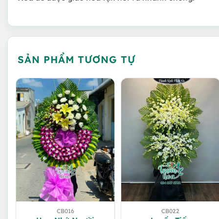
SẢN PHẨM TƯƠNG TỰ
CB016
CB022