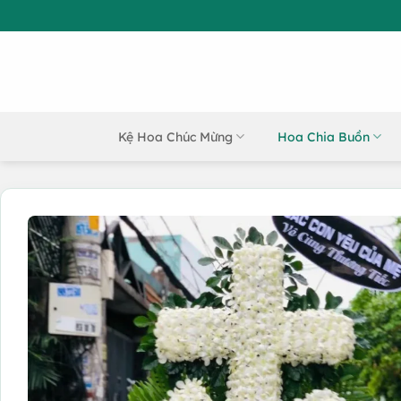
Bỏ
qua
nội
dung
Kệ Hoa Chúc Mừng
Hoa Chia Buồn