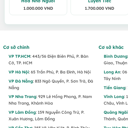
Hoa Nhớ Người
Luyến Tiếc
1.000.000
VND
1.700.000
VND
Cơ sở chính
Cơ sở khác
VP TP.HCM
: 443/56 Điện Biên Phủ, P. Bàn
Bình Dương
Cờ, TP. HCM
Giao, Thuận
VP Hà Nội
: 65 Trần Phú, P. Ba Đình, Hà Nội
Long An
: 0
Tây Ninh
VP Đà Nẵng
: 833 Ngô Quyền, P. Sơn Trà, Đà
Nẵng
Tiền Giang
:
VP Nha Trang
: 929 Lê Hồng Phong, P. Nam
Vĩnh Long
:
Nha Trang, Khánh Hòa
Châu, Vĩnh 
VP Lâm Đồng
: 159 Nguyễn Công Trứ, P.
Quảng Ngãi
Xuân Hương, Lâm Đồng
Thành, Quản
VP Cần Thơ
: 283 Võ Văn Kiệt, P. Bình Thủy,
Tuy Hòa Ph