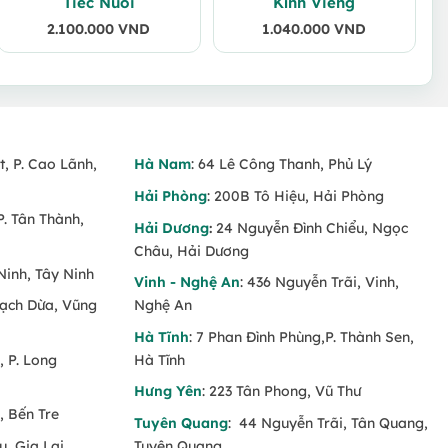
Tiếc Nuối
Kính Viếng
2.100.000
VND
1.040.000
VND
t, P. Cao Lãnh,
Hà Nam
: 64 Lê Công Thanh, Phủ Lý
Hải Phòng
: 200B Tô Hiệu, Hải Phòng
P. Tân Thành,
Hải Dương
:
24 Nguyễn Đình Chiểu, Ngọc
Châu, Hải Dương
Ninh, Tây Ninh
Vinh - Nghệ An
: 436 Nguyễn Trãi, Vinh,
Rạch Dừa, Vũng
Nghệ An
Hà Tĩnh
: 7 Phan Đình Phùng,P. Thành Sen,
 P. Long
Hà Tĩnh
Hưng Yên
: 223 Tân Phong, Vũ Thư
, Bến Tre
Tuyên Quang
: 44 Nguyễn Trãi, Tân Quang,
u, Gia Lai
Tuyên Quang