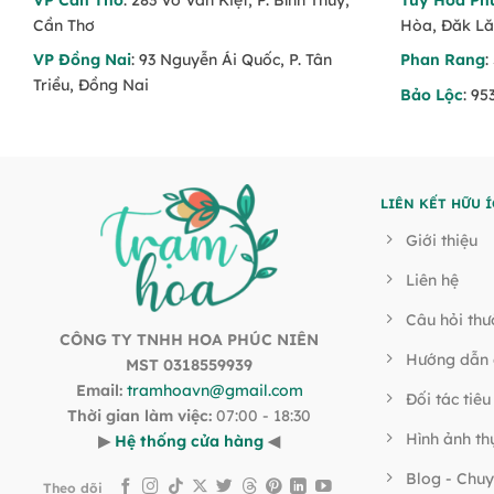
Cần Thơ
Hòa, Đăk L
VP Đồng Nai
: 93 Nguyễn Ái Quốc, P. Tân
Phan Rang
:
Triều, Đồng Nai
Bảo Lộc
: 95
LIÊN KẾT HỮU Í
Giới thiệu
Liên hệ
Câu hỏi th
CÔNG TY TNHH HOA PHÚC NIÊN
Hướng dẫn 
MST 0318559939
Email:
tramhoavn@gmail.com
Đối tác tiêu
Thời gian làm việc:
07:00 - 18:30
Hình ảnh th
▶
Hệ thống cửa hàng
◀
Blog - Chuy
Theo dõi