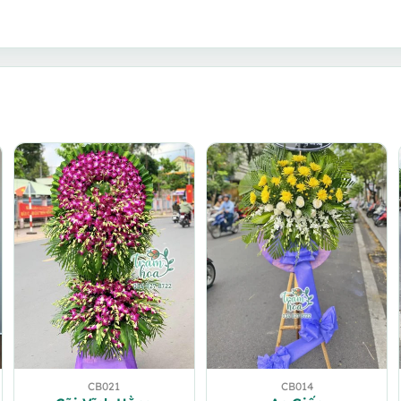
CB021
CB014