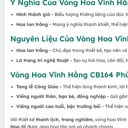
Ý Nghĩa Của Vòng Hoa Vĩnh H
Hình thánh giá
– Biểu tượng thiêng liêng của đức ti
Hoa lan trắng
– Mang ý nghĩa thanh khiết, thể hiệ
Nguyên Liệu Của Vòng Hoa Vĩ
Hoa lan trắng
– Chủ đạo trong thiết kế, tạo nên v
Lá trang trí nghệ thuật
– Tạo sự hài hòa, cân đối,
Vòng Hoa Vĩnh Hằng CB164 Ph
Tang lễ Công Giáo
– Thể hiện lòng thành kính, lời 
Viếng người thân, bạn bè, đồng nghiệp
– Gửi gắm
Viếng người cao tuổi, bậc trưởng bối
– Thể hiện s
Với thiết kế
thanh lịch, trang nghiêm
, vòng hoa Vĩnh
Hoa
để được giao hoa tận nơi và nhanh chóng.