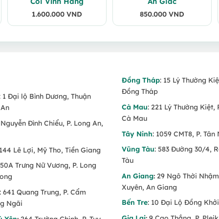
Cõi Vĩnh Hằng
An Giấc
1.600.000
VND
850.000
VND
Đồng Tháp
: 15 Lý Thường Kiệ
Đồng Tháp
: 1 Đại lộ Bình Dương, Thuận
Cà Mau
: 221 Lý Thường Kiệt, 
 An
Cà Mau
6 Nguyễn Đình Chiểu, P. Long An,
Tây Ninh
: 1059 CMT8, P. Tân 
Vũng Tàu
: 583 Đường 30/4, 
 144 Lê Lợi, Mỹ Tho, Tiền Giang
Tàu
 150A Trưng Nữ Vương, P. Long
An Giang
:
29 Ngô Thời Nhậm,
Long
Xuyên, An Giang
: 641 Quang Trung, P. Cẩm
Bến Tre
: 10 Đại Lộ Đồng Khởi
g Ngãi
Gia Lai
:
9 Cao Thắng, P. Pleik
ú Yên
:
264 Trường Chinh, P. Tuy