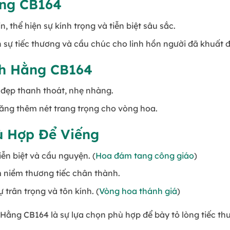
ằng CB164
n, thể hiện sự kính trọng và tiễn biệt sâu sắc.
n sự tiếc thương và cầu chúc cho linh hồn người đã khuất 
nh Hằng CB164
ẻ đẹp thanh thoát, nhẹ nhàng.
 tăng thêm nét trang trọng cho vòng hoa.
ù Hợp Để Viếng
tiễn biệt và cầu nguyện. (
Hoa đám tang công giáo
)
 niềm thương tiếc chân thành.
ự trân trọng và tôn kính. (
Vòng hoa thánh giá
)
 Hằng CB164 là sự lựa chọn phù hợp để bày tỏ lòng tiếc t