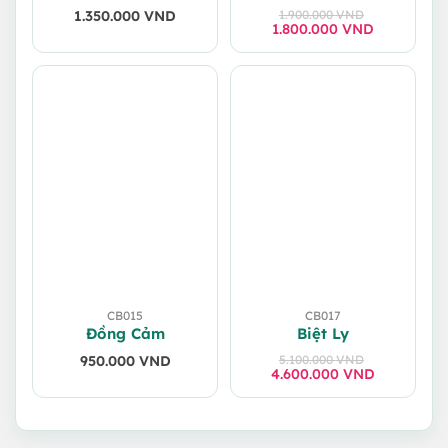
1.350.000
VND
1.900.000
VND
1.800.000
Giá
Giá
VND
gốc
hiện
là:
tại
1.900.000 VND.
là:
1.800.000 VND.
CB015
CB017
Đồng Cảm
Biệt Ly
950.000
VND
5.100.000
VND
4.600.000
Giá
Giá
VND
gốc
hiện
là:
tại
5.100.000 VND.
là:
4.600.000 VND.