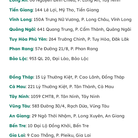
Long An
: 06 Nguyễn Đình Chiểu, P. Long An, Tây Ninh
Tiền Giang
: 144 Lê Lợi, Mỹ Tho, Tiền Giang
Vĩnh Long
: 150A Trưng Nữ Vương, P. Long Châu, Vĩnh Long
Quảng Ngãi
: 641 Quang Trung, P. Cẩm Thành, Quảng Ngãi
Tuy Hòa Phú Yên
:
264 Trường Chinh, P. Tuy Hòa, Đăk Lăk
Phan Rang
: 57e Đường 21/8, P. Phan Rang
Bảo Lộc
: 953 QL 20, Đại Lào, Bảo Lộc
Đồng Tháp
: 15 Lý Thường Kiệt, P. Cao Lãnh, Đồng Tháp
Cà Mau
: 221 Lý Thường Kiệt, P. Tân Thành, Cà Mau
Tây Ninh
: 1059 CMT8, P. Tân Ninh, Tây Ninh
Vũng Tàu
: 583 Đường 30/4, Rạch Dừa, Vũng Tàu
An Giang
:
29 Ngô Thời Nhậm, P. Long Xuyên, An Giang
Bến Tre
: 10 Đại Lộ Đồng Khởi, Bến Tre
Gia Lai
:
9 Cao Thắng, P. Pleiku, Gia Lai