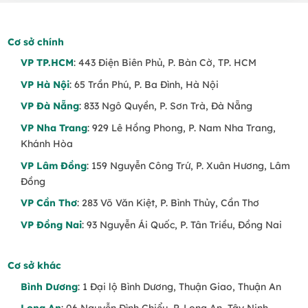
Cơ sở chính
VP TP.HCM
: 443 Điện Biên Phủ, P. Bàn Cờ, TP. HCM
VP Hà Nội
: 65 Trần Phú, P. Ba Đình, Hà Nội
VP Đà Nẵng
: 833 Ngô Quyền, P. Sơn Trà, Đà Nẵng
VP Nha Trang
: 929 Lê Hồng Phong, P. Nam Nha Trang,
Khánh Hòa
VP Lâm Đồng
: 159 Nguyễn Công Trứ, P. Xuân Hương, Lâm
Đồng
VP Cần Thơ
: 283 Võ Văn Kiệt, P. Bình Thủy, Cần Thơ
VP Đồng Nai
: 93 Nguyễn Ái Quốc, P. Tân Triều, Đồng Nai
Cơ sở khác
Bình Dương
: 1 Đại lộ Bình Dương, Thuận Giao, Thuận An