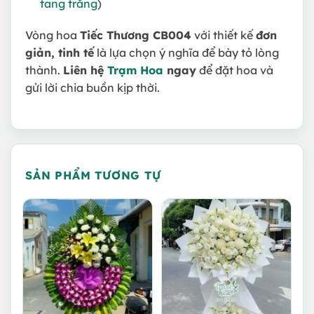
tang trắng
)
Vòng hoa
Tiếc Thương CB004
với thiết kế
đơn
giản, tinh tế
là lựa chọn ý nghĩa để bày tỏ lòng
thành.
Liên hệ
Trạm Hoa
ngay
để đặt hoa và
gửi lời chia buồn kịp thời.
SẢN PHẨM TƯƠNG TỰ