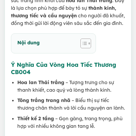
sắc trắng tinh khôi của
hoa lan Thái trắng
. Đây
là lựa chọn phù hợp để bày tỏ sự
thành kính,
thương tiếc và cầu nguyện
cho người đã khuất,
đồng thời gửi lời động viên sâu sắc đến gia đình.
Nội dung
Ý Nghĩa Của Vòng Hoa Tiếc Thương
CB004
Hoa lan Thái trắng
– Tượng trưng cho sự
thanh khiết, cao quý và lòng thành kính.
Tông trắng trang nhã
– Biểu thị sự tiếc
thương chân thành và lời cầu nguyện an lành.
Thiết kế 2 tầng
– Gọn gàng, trang trọng, phù
hợp với nhiều không gian tang lễ.