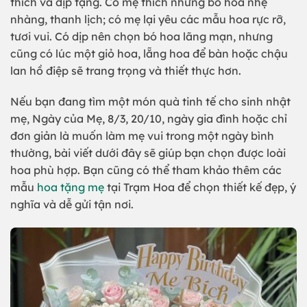
thích và dịp tặng. Có mẹ thích những bó hoa nhẹ
nhàng, thanh lịch; có mẹ lại yêu các mẫu hoa rực rỡ,
tươi vui. Có dịp nên chọn bó hoa lãng mạn, nhưng
cũng có lúc một giỏ hoa, lẵng hoa để bàn hoặc chậu
lan hồ điệp sẽ trang trọng và thiết thực hơn.
Nếu bạn đang tìm một món quà tinh tế cho sinh nhật
mẹ, Ngày của Mẹ, 8/3, 20/10, ngày gia đình hoặc chỉ
đơn giản là muốn làm mẹ vui trong một ngày bình
thường, bài viết dưới đây sẽ giúp bạn chọn được loài
hoa phù hợp. Bạn cũng có thể tham khảo thêm các
mẫu
hoa tặng mẹ
tại Trạm Hoa để chọn thiết kế đẹp, ý
nghĩa và dễ gửi tận nơi.