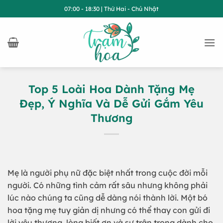
Bỏ
07:00 - 18:30 | Thứ Hai - Chủ Nhật
qua
nội
dung
Top 5 Loài Hoa Dành Tặng Mẹ
Đẹp, Ý Nghĩa Và Dễ Gửi Gắm Yêu
Thương
Mẹ là người phụ nữ đặc biệt nhất trong cuộc đời mỗi
người. Có những tình cảm rất sâu nhưng không phải
lúc nào chúng ta cũng dễ dàng nói thành lời. Một bó
hoa tặng mẹ tuy giản dị nhưng có thể thay con gửi đi
lời yêu thương, lòng biết ơn và sự trân trọng dành cho