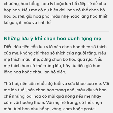
chướng, hoa hồng, hoa ly hoặc lan hồ điệp sẽ dễ phù
hợp hơn. Nếu mẹ có gu hiện đại, bạn có thể chọn bó
hoa pastel, giỏ hoa phối màu nhẹ hoặc lẵng hoa thiết
kế gọn, ít màu và tinh tế.
Những lưu ý khi chọn hoa dành tặng mẹ
Điều đầu tiên cần lưu ý là nên chọn hoa theo sở thích
của mẹ, không chỉ theo sở thích của người tặng. Nếu
mẹ thích màu nhẹ, đừng chọn bó hoa quá rực. Nếu
mẹ thích hoa có thể trưng lâu, hãy ưu tiên giỏ hoa,
lẵng hoa hoặc chậu lan hồ điệp.
Thứ hai, nên cân nhắc độ tuổi và sức khỏe của mẹ. Với
mẹ lớn tuổi, nên chọn hoa trang nhã, màu dịu và hạn
chế những loài hoa có mùi quá nồng nếu mẹ nhạy
cảm với hương thơm. Với mẹ trẻ trung, có thể chọn
màu tươi hơn như hồng, vàng, cam hoặc pastel.