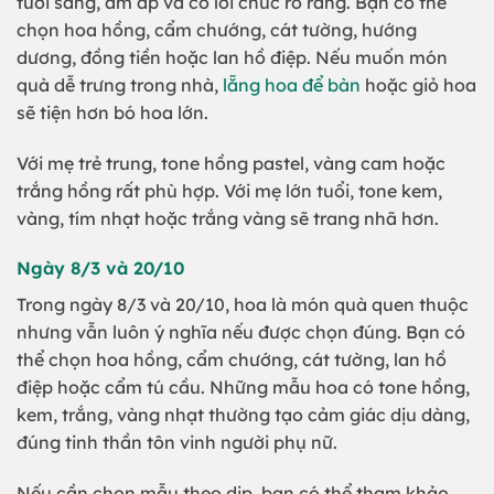
tươi sáng, ấm áp và có lời chúc rõ ràng. Bạn có thể
chọn hoa hồng, cẩm chướng, cát tường, hướng
dương, đồng tiền hoặc lan hồ điệp. Nếu muốn món
quà dễ trưng trong nhà,
lẵng hoa để bàn
hoặc giỏ hoa
sẽ tiện hơn bó hoa lớn.
Với mẹ trẻ trung, tone hồng pastel, vàng cam hoặc
trắng hồng rất phù hợp. Với mẹ lớn tuổi, tone kem,
vàng, tím nhạt hoặc trắng vàng sẽ trang nhã hơn.
Ngày 8/3 và 20/10
Trong ngày 8/3 và 20/10, hoa là món quà quen thuộc
nhưng vẫn luôn ý nghĩa nếu được chọn đúng. Bạn có
thể chọn hoa hồng, cẩm chướng, cát tường, lan hồ
điệp hoặc cẩm tú cầu. Những mẫu hoa có tone hồng,
kem, trắng, vàng nhạt thường tạo cảm giác dịu dàng,
đúng tinh thần tôn vinh người phụ nữ.
Nếu cần chọn mẫu theo dịp, bạn có thể tham khảo