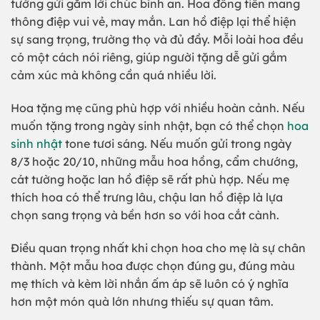
tường gửi gắm lời chúc bình an. Hoa đồng tiền mang
thông điệp vui vẻ, may mắn. Lan hồ điệp lại thể hiện
sự sang trọng, trường thọ và đủ đầy. Mỗi loài hoa đều
có một cách nói riêng, giúp người tặng dễ gửi gắm
cảm xúc mà không cần quá nhiều lời.
Hoa tặng mẹ cũng phù hợp với nhiều hoàn cảnh. Nếu
muốn tặng trong ngày sinh nhật, bạn có thể chọn
hoa
sinh nhật
tone tươi sáng. Nếu muốn gửi trong ngày
8/3 hoặc 20/10, những mẫu hoa hồng, cẩm chướng,
cát tường hoặc lan hồ điệp sẽ rất phù hợp. Nếu mẹ
thích hoa có thể trưng lâu, chậu lan hồ điệp là lựa
chọn sang trọng và bền hơn so với hoa cắt cành.
Điều quan trọng nhất khi chọn hoa cho mẹ là sự chân
thành. Một mẫu hoa được chọn đúng gu, đúng màu
mẹ thích và kèm lời nhắn ấm áp sẽ luôn có ý nghĩa
hơn một món quà lớn nhưng thiếu sự quan tâm.