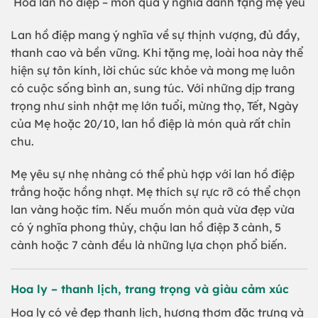
Hoa lan hồ điệp – món quà ý nghĩa dành tặng mẹ yêu
Lan hồ điệp mang ý nghĩa về sự thịnh vượng, đủ đầy,
thanh cao và bền vững. Khi tặng mẹ, loài hoa này thể
hiện sự tôn kính, lời chúc sức khỏe và mong mẹ luôn
có cuộc sống bình an, sung túc. Với những dịp trang
trọng như sinh nhật mẹ lớn tuổi, mừng thọ, Tết, Ngày
của Mẹ hoặc 20/10, lan hồ điệp là món quà rất chỉn
chu.
Mẹ yêu sự nhẹ nhàng có thể phù hợp với lan hồ điệp
trắng hoặc hồng nhạt. Mẹ thích sự rực rỡ có thể chọn
lan vàng hoặc tím. Nếu muốn món quà vừa đẹp vừa
có ý nghĩa phong thủy, chậu lan hồ điệp 3 cành, 5
cành hoặc 7 cành đều là những lựa chọn phổ biến.
Hoa ly – thanh lịch, trang trọng và giàu cảm xúc
Hoa ly có vẻ đẹp thanh lịch, hương thơm đặc trưng và