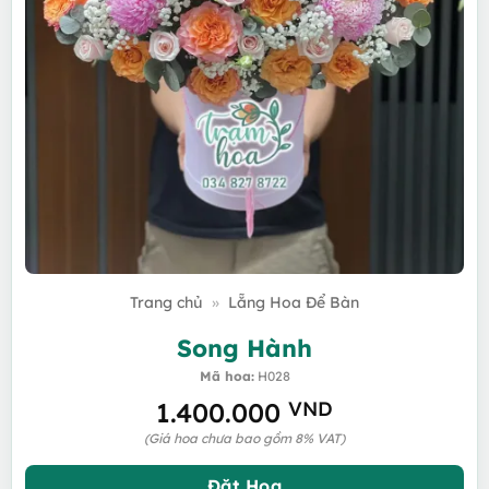
Trang chủ
»
Lẵng Hoa Để Bàn
Song Hành
Mã hoa:
H028
1.400.000
VND
(Giá hoa chưa bao gồm 8% VAT)
Đặt Hoa