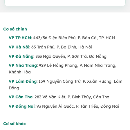
650.000 VND.
là:
600.000 VND.
Cơ sở chính
VP TP.HCM
: 443/56 Điện Biên Phủ, P. Bàn Cờ, TP. HCM
VP Hà Nội
: 65 Trần Phú, P. Ba Đình, Hà Nội
VP Đà Nẵng
: 833 Ngô Quyền, P. Sơn Trà, Đà Nẵng
VP Nha Trang
: 929 Lê Hồng Phong, P. Nam Nha Trang,
Khánh Hòa
VP Lâm Đồng
: 159 Nguyễn Công Trứ, P. Xuân Hương, Lâm
Đồng
VP Cần Thơ
: 283 Võ Văn Kiệt, P. Bình Thủy, Cần Thơ
VP Đồng Nai
: 93 Nguyễn Ái Quốc, P. Tân Triều, Đồng Nai
Cơ sở khác