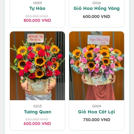
H003
G016
Tự Hào
Giỏ Hoa Hồng Vàng
850.000
VND
600.000
VND
800.000
Giá
Giá
VND
gốc
hiện
là:
tại
850.000 VND.
là:
800.000 VND.
G013
G004
Tương Quan
Giỏ Hoa Cát Lợi
650.000
VND
750.000
VND
600.000
Giá
Giá
VND
gốc
hiện
là:
tại