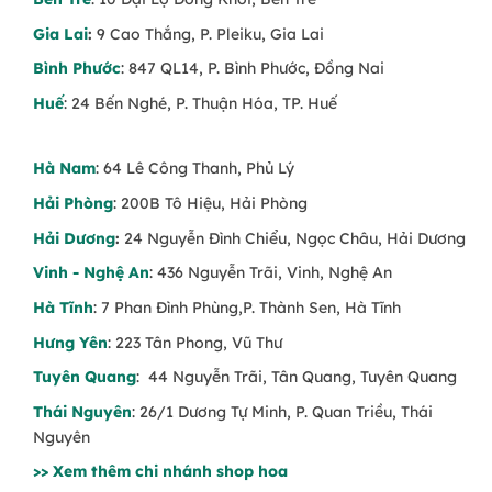
Gia Lai
:
9 Cao Thắng, P. Pleiku, Gia Lai
Bình Phước
: 847 QL14, P. Bình Phước, Đồng Nai
Huế
: 24 Bến Nghé, P. Thuận Hóa, TP. Huế
Hà Nam
: 64 Lê Công Thanh, Phủ Lý
Hải Phòng
: 200B Tô Hiệu, Hải Phòng
Hải Dương
:
24 Nguyễn Đình Chiểu, Ngọc Châu, Hải Dương
Vinh - Nghệ An
: 436 Nguyễn Trãi, Vinh, Nghệ An
Hà Tĩnh
: 7 Phan Đình Phùng,P. Thành Sen, Hà Tĩnh
Hưng Yên
: 223 Tân Phong, Vũ Thư
Tuyên Quang
: 44 Nguyễn Trãi, Tân Quang, Tuyên Quang
Thái Nguyên
: 26/1 Dương Tự Minh, P. Quan Triều, Thái
Nguyên
>> Xem thêm chi nhánh shop hoa