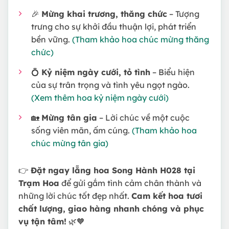
🎉
Mừng khai trương, thăng chức
– Tượng
trưng cho sự khởi đầu thuận lợi, phát triển
bền vững.
(Tham khảo hoa chúc mừng thăng
chức)
💍
Kỷ niệm ngày cưới, tỏ tình
– Biểu hiện
của sự trân trọng và tình yêu ngọt ngào.
(Xem thêm hoa kỷ niệm ngày cưới)
🏡
Mừng tân gia
– Lời chúc về một cuộc
sống viên mãn, ấm cúng.
(Tham khảo hoa
chúc mừng tân gia)
👉
Đặt ngay lẵng hoa Song Hành H028 tại
Trạm Hoa
để gửi gắm tình cảm chân thành và
những lời chúc tốt đẹp nhất.
Cam kết hoa tươi
chất lượng, giao hàng nhanh chóng và phục
vụ tận tâm!
🌿🧡