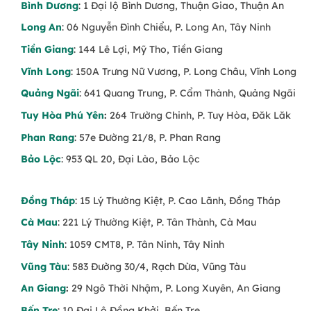
Bình Dương
: 1 Đại lộ Bình Dương, Thuận Giao, Thuận An
Long An
: 06 Nguyễn Đình Chiểu, P. Long An, Tây Ninh
Tiền Giang
: 144 Lê Lợi, Mỹ Tho, Tiền Giang
Vĩnh Long
: 150A Trưng Nữ Vương, P. Long Châu, Vĩnh Long
Quảng Ngãi
: 641 Quang Trung, P. Cẩm Thành, Quảng Ngãi
Tuy Hòa Phú Yên
:
264 Trường Chinh, P. Tuy Hòa, Đăk Lăk
Phan Rang
: 57e Đường 21/8, P. Phan Rang
Bảo Lộc
: 953 QL 20, Đại Lào, Bảo Lộc
Đồng Tháp
: 15 Lý Thường Kiệt, P. Cao Lãnh, Đồng Tháp
Cà Mau
: 221 Lý Thường Kiệt, P. Tân Thành, Cà Mau
Tây Ninh
: 1059 CMT8, P. Tân Ninh, Tây Ninh
Vũng Tàu
: 583 Đường 30/4, Rạch Dừa, Vũng Tàu
An Giang
:
29 Ngô Thời Nhậm, P. Long Xuyên, An Giang
Bến Tre
: 10 Đại Lộ Đồng Khởi, Bến Tre