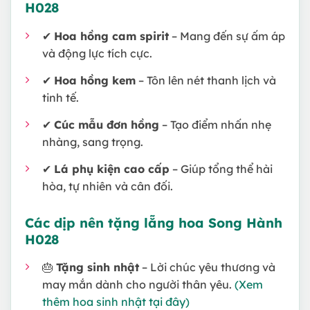
H028
✔
Hoa hồng cam spirit
– Mang đến sự ấm áp
và động lực tích cực.
✔
Hoa hồng kem
– Tôn lên nét thanh lịch và
tinh tế.
✔
Cúc mẫu đơn hồng
– Tạo điểm nhấn nhẹ
nhàng, sang trọng.
✔
Lá phụ kiện cao cấp
– Giúp tổng thể hài
hòa, tự nhiên và cân đối.
Các dịp nên tặng lẵng hoa Song Hành
H028
🎂
Tặng sinh nhật
– Lời chúc yêu thương và
may mắn dành cho người thân yêu.
(Xem
thêm hoa sinh nhật tại đây)