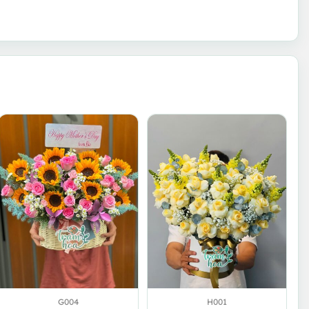
G004
H001