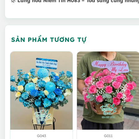
🌿
Lẵng hoa Niềm Tin H083 – Tỏa sáng cùng những 
SẢN PHẨM TƯƠNG TỰ
G043
G011