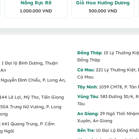
Nắng Rực Rỡ
Giỏ Hoa Hướng Dương
1.000.000
VND
500.000
VND
Đồng Tháp
: 15 Lý Thường Kiệ
Đồng Tháp
: 1 Đại lộ Bình Dương, Thuận
Cà Mau
: 221 Lý Thường Kiệt, 
 An
Cà Mau
6 Nguyễn Đình Chiểu, P. Long An,
Tây Ninh
: 1059 CMT8, P. Tân 
Vũng Tàu
: 583 Đường 30/4, 
 144 Lê Lợi, Mỹ Tho, Tiền Giang
Tàu
 150A Trưng Nữ Vương, P. Long
An Giang
:
29 Ngô Thời Nhậm,
Long
Xuyên, An Giang
: 641 Quang Trung, P. Cẩm
Bến Tre
: 10 Đại Lộ Đồng Khởi
g Ngãi