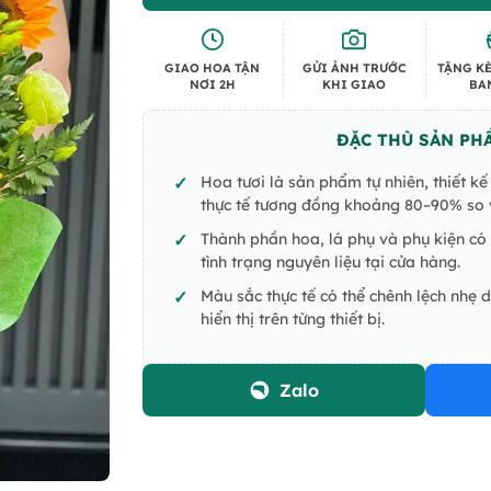
GIAO HOA TẬN
GỬI ẢNH TRƯỚC
TẶNG KÈ
NƠI 2H
KHI GIAO
BA
ĐẶC THÙ SẢN PH
Hoa tươi là sản phẩm tự nhiên, thiết k
thực tế tương đồng khoảng 80–90% so v
Thành phần hoa, lá phụ và phụ kiện có 
tình trạng nguyên liệu tại cửa hàng.
Màu sắc thực tế có thể chênh lệch nhẹ 
hiển thị trên từng thiết bị.
Zalo