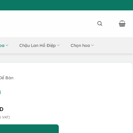
oa
Chậu Lan Hồ Điệp
Chọn hoa
Để Bàn
n
D
% VAT)