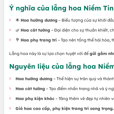
Ý nghĩa của lẵng hoa Niềm Ti
🌟
Hoa hướng dương
– Biểu tượng của sự khởi đầu
🌿
Hoa cát tường
– Đại diện cho sự thuần khiết, 
💐
Hoa phụ trang trí
– Tạo nên tổng thể hài hòa, t
Lẵng hoa này là sự lựa chọn tuyệt vời để
gửi gắm nhữ
Nguyên liệu của lẵng hoa Niề
Hoa hướng dương
– Thể hiện sự trân quý và thàn
Hoa cát tường
– Tạo điểm nhấn trang nhã và ý ng
Hoa phụ kiện khác
– Tăng thêm vẻ đẹp tự nhiên v
Giỏ hoa cao cấp, phụ kiện trang trí sang trọng.