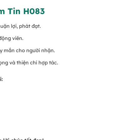
ềm Tin H083
uận lợi, phát đạt.
động viên.
ay mắn cho người nhận.
ọng và thiện chí hợp tác.
i: