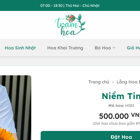
07:00 - 18:30 | Thứ Hai - Chủ Nhật
Hoa Sinh Nhật
Hoa Khai Trương
Bó Hoa
Giỏ H
Trang chủ
»
Lẵng Hoa 
Niềm Ti
Mã hoa:
H083
500.000
VN
(Giá hoa chưa bao gồm 8
Đặt Hoa