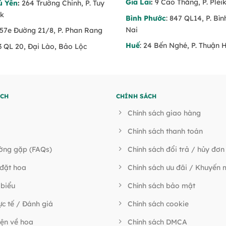
Gia Lai
:
9 Cao Thắng, P. Pleik
ú Yên
:
264 Trường Chinh, P. Tuy
ăk
Bình Phước
: 847 QL14, P. Bì
Nai
 57e Đường 21/8, P. Phan Rang
Huế
: 24 Bến Nghé, P. Thuận 
53 QL 20, Đại Lào, Bảo Lộc
ÍCH
CHÍNH SÁCH
Chính sách giao hàng
Chính sách thanh toán
ường gặp (FAQs)
Chính sách đổi trả / hủy đơn
đặt hoa
Chính sách ưu đãi / Khuyến 
 biểu
Chính sách bảo mật
ực tế / Đánh giá
Chính sách cookie
ện về hoa
Chính sách DMCA