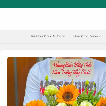
Bỏ
qua
nội
dung
Kệ Hoa Chúc Mừng
Hoa Chia Buồn