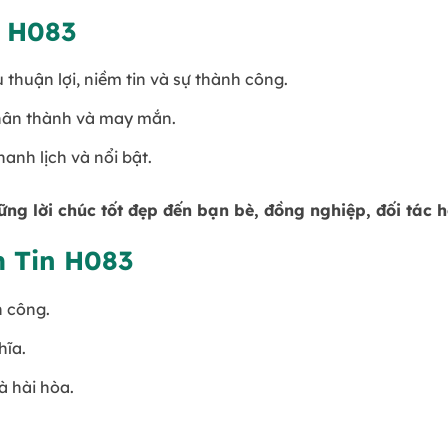
n H083
 thuận lợi, niềm tin và sự thành công.
chân thành và may mắn.
hanh lịch và nổi bật.
ng lời chúc tốt đẹp đến bạn bè, đồng nghiệp, đối tác 
m Tin H083
h công.
hĩa.
à hài hòa.