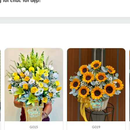
lời chúc tốt đẹp!
G015
G019