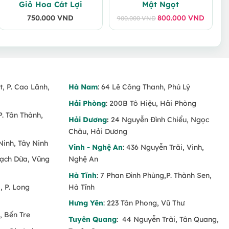
Giỏ Hoa Cát Lợi
Mật Ngọt
750.000
VND
800.000
VND
900.000
VND
Giá
Giá
gốc
hiện
là:
tại
900.000 VND.
là:
800.000 VND.
t, P. Cao Lãnh,
Hà Nam
: 64 Lê Công Thanh, Phủ Lý
Hải Phòng
: 200B Tô Hiệu, Hải Phòng
P. Tân Thành,
Hải Dương
:
24 Nguyễn Đình Chiểu, Ngọc
Châu, Hải Dương
Ninh, Tây Ninh
Vinh - Nghệ An
: 436 Nguyễn Trãi, Vinh,
Rạch Dừa, Vũng
Nghệ An
Hà Tĩnh
: 7 Phan Đình Phùng,P. Thành Sen,
 P. Long
Hà Tĩnh
Hưng Yên
: 223 Tân Phong, Vũ Thư
, Bến Tre
Tuyên Quang
: 44 Nguyễn Trãi, Tân Quang,