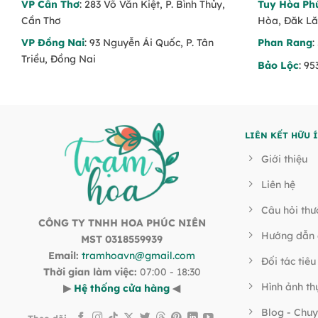
VP Cần Thơ
: 283 Võ Văn Kiệt, P. Bình Thủy,
Tuy Hòa Ph
Cần Thơ
Hòa, Đăk L
VP Đồng Nai
: 93 Nguyễn Ái Quốc, P. Tân
Phan Rang
:
Triều, Đồng Nai
Bảo Lộc
: 9
LIÊN KẾT HỮU 
Giới thiệu
Liên hệ
Câu hỏi th
CÔNG TY TNHH HOA PHÚC NIÊN
Hướng dẫn 
MST 0318559939
Email:
tramhoavn@gmail.com
Đối tác tiêu
Thời gian làm việc:
07:00 - 18:30
Hình ảnh th
▶
Hệ thống cửa hàng
◀
Blog - Chuy