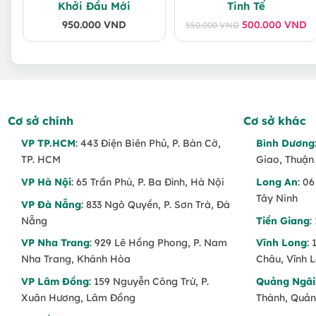
Khởi Đầu Mới
Tinh Tế
950.000
VND
500.000
VND
550.000
VND
Giá
Giá
gốc
hiện
là:
tại
550.000 VND.
là:
500.000 VND.
Cơ sở chính
Cơ sở khác
VP TP.HCM
: 443 Điện Biên Phủ, P. Bàn Cờ,
Bình Dương
TP. HCM
Giao, Thuận
VP Hà Nội
: 65 Trần Phú, P. Ba Đình, Hà Nội
Long An
: 0
Tây Ninh
VP Đà Nẵng
: 833 Ngô Quyền, P. Sơn Trà, Đà
Nẵng
Tiền Giang
:
VP Nha Trang
: 929 Lê Hồng Phong, P. Nam
Vĩnh Long
:
Nha Trang, Khánh Hòa
Châu, Vĩnh 
VP Lâm Đồng
: 159 Nguyễn Công Trứ, P.
Quảng Ngãi
Xuân Hương, Lâm Đồng
Thành, Quản