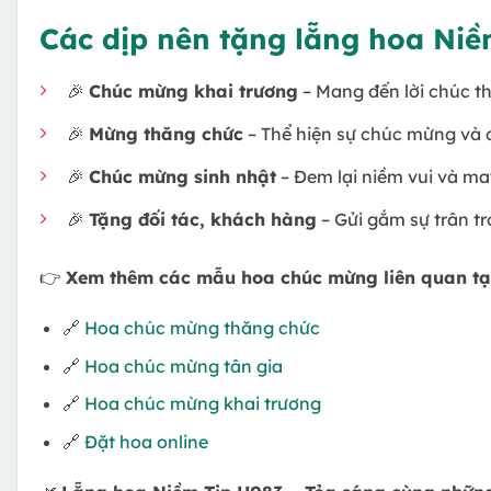
Các dịp nên tặng lẵng hoa Ni
🎉
Chúc mừng khai trương
– Mang đến lời chúc th
🎉
Mừng thăng chức
– Thể hiện sự chúc mừng và 
🎉
Chúc mừng sinh nhật
– Đem lại niềm vui và m
🎉
Tặng đối tác, khách hàng
– Gửi gắm sự trân tr
👉
Xem thêm các mẫu hoa chúc mừng liên quan tạ
🔗
Hoa chúc mừng thăng chức
🔗
Hoa chúc mừng tân gia
🔗
Hoa chúc mừng khai trương
🔗
Đặt hoa online