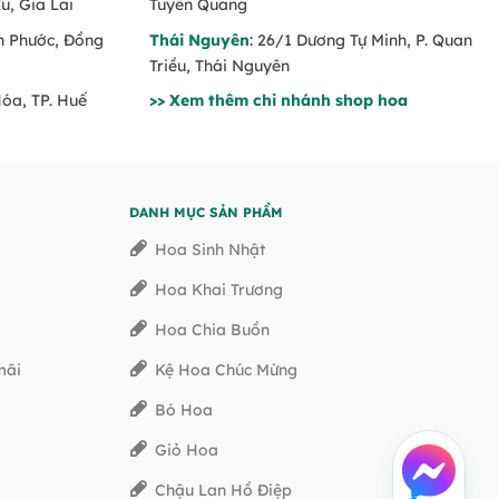
u, Gia Lai
Tuyên Quang
nh Phước, Đồng
Thái Nguyên
: 26/1 Dương Tự Minh, P. Quan
Triều, Thái Nguyên
Hóa, TP. Huế
>> Xem thêm chi nhánh shop hoa
DANH MỤC SẢN PHẨM
Hoa Sinh Nhật
Hoa Khai Trương
Hoa Chia Buồn
mãi
Kệ Hoa Chúc Mừng
Bó Hoa
Giỏ Hoa
Chậu Lan Hồ Điệp