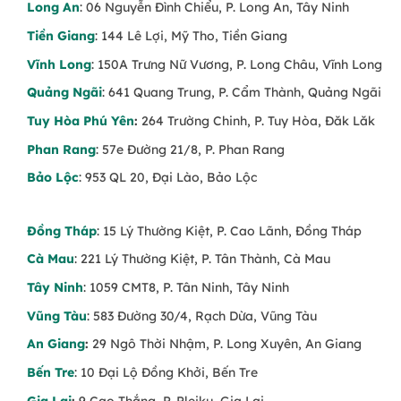
Long An
: 06 Nguyễn Đình Chiểu, P. Long An, Tây Ninh
Tiền Giang
: 144 Lê Lợi, Mỹ Tho, Tiền Giang
Vĩnh Long
: 150A Trưng Nữ Vương, P. Long Châu, Vĩnh Long
Quảng Ngãi
: 641 Quang Trung, P. Cẩm Thành, Quảng Ngãi
Tuy Hòa Phú Yên
:
264 Trường Chinh, P. Tuy Hòa, Đăk Lăk
Phan Rang
: 57e Đường 21/8, P. Phan Rang
Bảo Lộc
: 953 QL 20, Đại Lào, Bảo Lộc
Đồng Tháp
: 15 Lý Thường Kiệt, P. Cao Lãnh, Đồng Tháp
Cà Mau
: 221 Lý Thường Kiệt, P. Tân Thành, Cà Mau
Tây Ninh
: 1059 CMT8, P. Tân Ninh, Tây Ninh
Vũng Tàu
: 583 Đường 30/4, Rạch Dừa, Vũng Tàu
An Giang
:
29 Ngô Thời Nhậm, P. Long Xuyên, An Giang
Bến Tre
: 10 Đại Lộ Đồng Khởi, Bến Tre
Gia Lai
:
9 Cao Thắng, P. Pleiku, Gia Lai