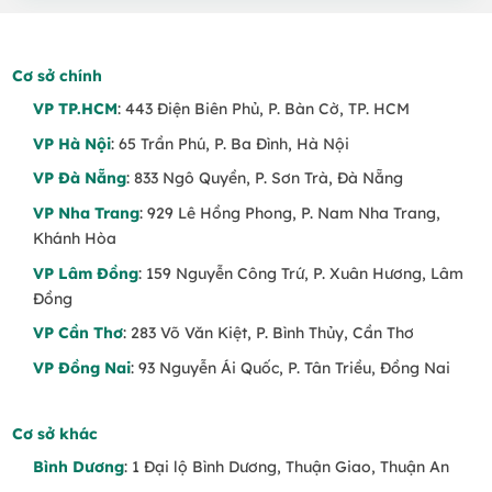
Cơ sở chính
VP TP.HCM
: 443 Điện Biên Phủ, P. Bàn Cờ, TP. HCM
VP Hà Nội
: 65 Trần Phú, P. Ba Đình, Hà Nội
VP Đà Nẵng
: 833 Ngô Quyền, P. Sơn Trà, Đà Nẵng
VP Nha Trang
: 929 Lê Hồng Phong, P. Nam Nha Trang,
Khánh Hòa
VP Lâm Đồng
: 159 Nguyễn Công Trứ, P. Xuân Hương, Lâm
Đồng
VP Cần Thơ
: 283 Võ Văn Kiệt, P. Bình Thủy, Cần Thơ
VP Đồng Nai
: 93 Nguyễn Ái Quốc, P. Tân Triều, Đồng Nai
Cơ sở khác
Bình Dương
: 1 Đại lộ Bình Dương, Thuận Giao, Thuận An