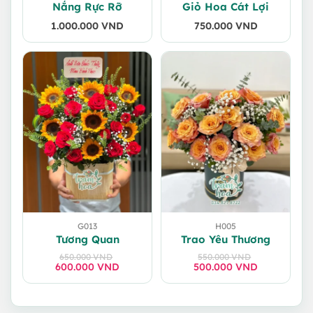
Nắng Rực Rỡ
Giỏ Hoa Cát Lợi
1.000.000
VND
750.000
VND
G013
H005
Tương Quan
Trao Yêu Thương
650.000
VND
550.000
VND
600.000
Giá
Giá
VND
500.000
Giá
Giá
VND
gốc
hiện
gốc
hiện
là:
tại
là:
tại
650.000 VND.
là:
550.000 VND.
là:
600.000 VND.
500.000 VND.