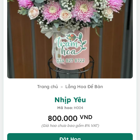
Trang chủ
»
Lẵng Hoa Để Bàn
Nhịp Yêu
Mã hoa:
H004
800.000
VND
(Giá hoa chưa bao gồm 8% VAT)
Đặt Hoa