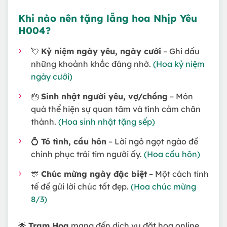
Khi nào nên tặng lẵng hoa Nhịp Yêu
H004?
💘
Kỷ niệm ngày yêu, ngày cưới
– Ghi dấu
những khoảnh khắc đáng nhớ.
(Hoa kỷ niệm
ngày cưới)
🎂
Sinh nhật người yêu, vợ/chồng
– Món
quà thể hiện sự quan tâm và tình cảm chân
thành.
(Hoa sinh nhật tặng sếp)
💍
Tỏ tình, cầu hôn
– Lời ngỏ ngọt ngào để
chinh phục trái tim người ấy.
(Hoa cầu hôn)
🎊
Chúc mừng ngày đặc biệt
– Một cách tinh
tế để gửi lời chúc tốt đẹp.
(Hoa chúc mừng
8/3)
🌟
Trạm Hoa
mang đến dịch vụ đặt hoa online