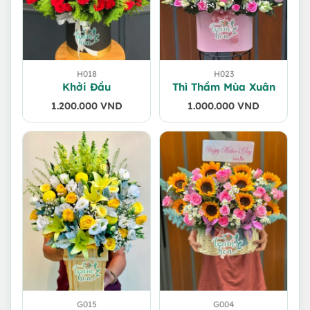
H018
H023
Khởi Đầu
Thì Thầm Mùa Xuân
1.200.000
VND
1.000.000
VND
G015
G004