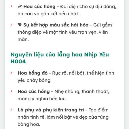
🌸
Hoa cúc hồng
– Đại diện cho sự dịu dàng,
ân cần và gắn kết bền chặt.
💖
Sự kết hợp màu sắc hài hòa
– Gửi gắm
thông điệp về một tình yêu trọn vẹn, viên
mãn.
Nguyên liệu của lẵng hoa Nhịp Yêu
H004
Hoa hồng đỏ
– Rực rỡ, nổi bật, thể hiện tình
yêu cháy bỏng.
Hoa cúc hồng
– Nhẹ nhàng, thanh thoát,
mang ý nghĩa bền lâu.
Lá phụ và phụ kiện trang trí
– Tạo điểm
nhấn tinh tế, làm nổi bật vẻ đẹp của từng
bông hoa.