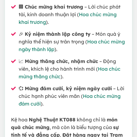
🏢
Chúc mừng khai trương
– Lời chúc phát
tài, kinh doanh thuận lợi (
Hoa chúc mừng
khai trương
).
🎉
Kỷ niệm thành lập công ty
– Món quà ý
nghĩa thể hiện sự trân trọng (
Hoa chúc mừng
ngày thành lập
).
📈
Mừng thăng chức, nhậm chức
– Động
viên, khích lệ cho hành trình mới (
Hoa chúc
mừng thăng chức
).
💞
Mừng đám cưới, kỷ niệm ngày cưới
– Lời
chúc hạnh phúc viên mãn (
Hoa chúc mừng
đám cưới
).
Kệ hoa
Nghệ Thuật KT088
không chỉ là
món
quà chúc mừng
, mà còn là biểu tượng của
sự
tinh tế và đẳng cấp
.
Đặt hàng ngay tại Trạm