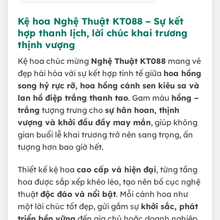
Kệ hoa Nghệ Thuật KT088 – Sự kết
hợp thanh lịch, lời chúc khai trương
thịnh vượng
Kệ hoa chúc mừng
Nghệ Thuật KT088
mang vẻ
đẹp hài hòa với sự kết hợp tinh tế giữa
hoa hồng
song hỷ rực rỡ, hoa hồng cánh sen kiêu sa và
lan hồ điệp trắng thanh tao
. Gam màu
hồng –
trắng
tượng trưng cho
sự hân hoan, thịnh
vượng và khởi đầu đầy may mắn
, giúp không
gian buổi lễ khai trương trở nên sang trọng, ấn
tượng hơn bao giờ hết.
Thiết kế kệ hoa
cao cấp và hiện đại
, từng tầng
hoa được sắp xếp khéo léo, tạo nên bố cục nghệ
thuật
độc đáo và nổi bật
. Mỗi cánh hoa như
một lời chúc tốt đẹp, gửi gắm sự
khởi sắc, phát
triển bền vững
đến gia chủ hoặc doanh nghiệp