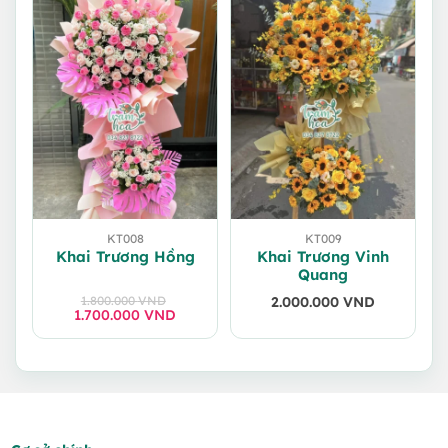
KT008
KT009
Khai Trương Hồng
Khai Trương Vinh
Quang
1.800.000
VND
2.000.000
VND
1.700.000
Giá
Giá
VND
gốc
hiện
là:
tại
1.800.000 VND.
là:
1.700.000 VND.