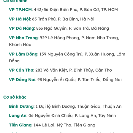
Cơ sở chính
VP TP.HCM
: 443/56 Điện Biên Phủ, P. Bàn Cờ, TP. HCM
VP Hà Nội
: 65 Trần Phú, P. Ba Đình, Hà Nội
VP Đà Nẵng
: 833 Ngô Quyền, P. Sơn Trà, Đà Nẵng
VP Nha Trang
: 929 Lê Hồng Phong, P. Nam Nha Trang,
Khánh Hòa
VP Lâm Đồng
: 159 Nguyễn Công Trứ, P. Xuân Hương, Lâm
Đồng
VP Cần Thơ
: 283 Võ Văn Kiệt, P. Bình Thủy, Cần Thơ
VP Đồng Nai
: 93 Nguyễn Ái Quốc, P. Tân Triều, Đồng Nai
Cơ sở khác
Bình Dương
: 1 Đại lộ Bình Dương, Thuận Giao, Thuận An
Long An
: 06 Nguyễn Đình Chiểu, P. Long An, Tây Ninh
Tiền Giang
: 144 Lê Lợi, Mỹ Tho, Tiền Giang