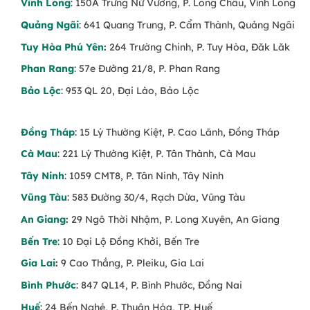
Vĩnh Long
: 150A Trưng Nữ Vương, P. Long Châu, Vĩnh Long
Quảng Ngãi
: 641 Quang Trung, P. Cẩm Thành, Quảng Ngãi
Tuy Hòa Phú Yên
:
264 Trường Chinh, P. Tuy Hòa, Đăk Lăk
Phan Rang
: 57e Đường 21/8, P. Phan Rang
Bảo Lộc
: 953 QL 20, Đại Lào, Bảo Lộc
Đồng Tháp
: 15 Lý Thường Kiệt, P. Cao Lãnh, Đồng Tháp
Cà Mau
: 221 Lý Thường Kiệt, P. Tân Thành, Cà Mau
Tây Ninh
: 1059 CMT8, P. Tân Ninh, Tây Ninh
Vũng Tàu
: 583 Đường 30/4, Rạch Dừa, Vũng Tàu
An Giang
:
29 Ngô Thời Nhậm, P. Long Xuyên, An Giang
Bến Tre
: 10 Đại Lộ Đồng Khởi, Bến Tre
Gia Lai
:
9 Cao Thắng, P. Pleiku, Gia Lai
Bình Phước
: 847 QL14, P. Bình Phước, Đồng Nai
Huế
: 24 Bến Nghé, P. Thuận Hóa, TP. Huế