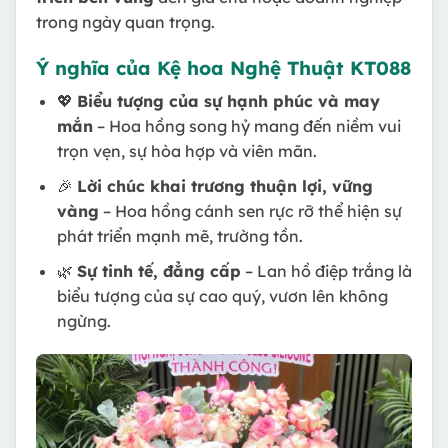
trong ngày quan trọng.
Ý nghĩa của Kệ hoa Nghệ Thuật KT088
💖
Biểu tượng của sự hạnh phúc và may
mắn
– Hoa hồng song hỷ mang đến niềm vui
trọn vẹn, sự hòa hợp và viên mãn.
🎉
Lời chúc khai trương thuận lợi, vững
vàng
– Hoa hồng cánh sen rực rỡ thể hiện sự
phát triển mạnh mẽ, trường tồn.
🌿
Sự tinh tế, đẳng cấp
– Lan hồ điệp trắng là
biểu tượng của sự cao quý, vươn lên không
ngừng.