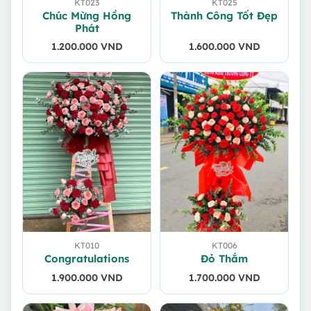
KT023
KT025
Chúc Mừng Hồng
Thành Công Tốt Đẹp
Phát
1.200.000
VND
1.600.000
VND
KT010
KT006
Congratulations
Đỏ Thắm
1.900.000
VND
1.700.000
VND