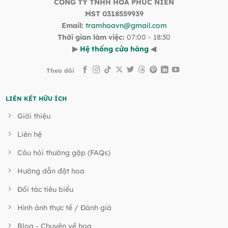
CÔNG TY TNHH HOA PHÚC NIÊN
MST 0318559939
Email:
tramhoavn@gmail.com
Thời gian làm việc:
07:00 - 18:30
▶
Hệ thống cửa hàng
◀
Theo dõi
LIÊN KẾT HỮU ÍCH
Giới thiệu
Liên hệ
Câu hỏi thường gặp (FAQs)
Hướng dẫn đặt hoa
Đối tác tiêu biểu
Hình ảnh thực tế / Đánh giá
Blog - Chuyện về hoa