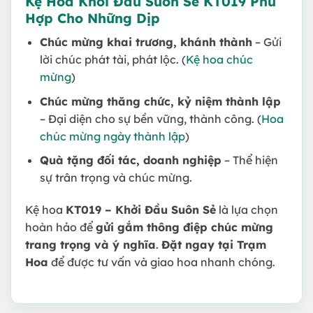
Kệ Hoa Khởi Đầu Suôn Sẻ KT019 Phù
Hợp Cho Những Dịp
Chúc mừng khai trương, khánh thành
– Gửi
lời chúc phát tài, phát lộc. (
Kệ hoa chúc
mừng
)
Chúc mừng thăng chức, kỷ niệm thành lập
– Đại diện cho sự bền vững, thành công. (
Hoa
chúc mừng ngày thành lập
)
Quà tặng đối tác, doanh nghiệp
– Thể hiện
sự trân trọng và chúc mừng.
Kệ hoa
KT019 – Khởi Đầu Suôn Sẻ
là lựa chọn
hoàn hảo để
gửi gắm thông điệp chúc mừng
trang trọng và ý nghĩa
.
Đặt ngay tại Trạm
Hoa
để được tư vấn và giao hoa nhanh chóng.