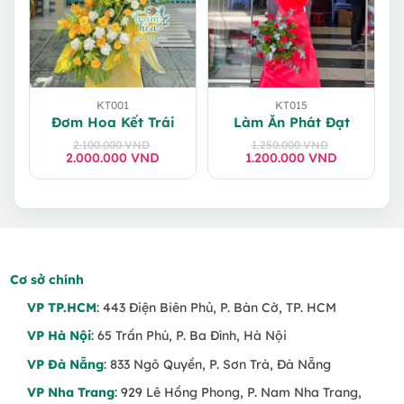
KT001
KT015
Đơm Hoa Kết Trái
Làm Ăn Phát Đạt
2.100.000
VND
1.250.000
VND
2.000.000
Giá
Giá
VND
1.200.000
Giá
Giá
VND
gốc
hiện
gốc
hiện
là:
tại
là:
tại
2.100.000 VND.
là:
1.250.000 VND.
là:
2.000.000 VND.
1.200.000 VND.
Cơ sở chính
VP TP.HCM
: 443 Điện Biên Phủ, P. Bàn Cờ, TP. HCM
VP Hà Nội
: 65 Trần Phú, P. Ba Đình, Hà Nội
VP Đà Nẵng
: 833 Ngô Quyền, P. Sơn Trà, Đà Nẵng
VP Nha Trang
: 929 Lê Hồng Phong, P. Nam Nha Trang,