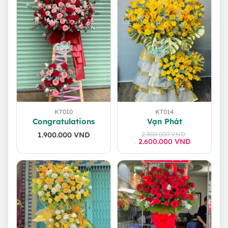
KT010
KT014
Congratulations
Vạn Phát
1.900.000
VND
2.800.000
VND
2.600.000
Giá
Giá
VND
gốc
hiện
là:
tại
2.800.000 VND.
là:
2.600.000 VND.