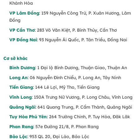
Khánh Hòa
VP Lâm Đồng
: 159 Nguyễn Công Trứ, P. Xuân Hương, Lâm
Đồng
VP Cần Thơ
: 283 Võ Văn Kiệt, P. Bình Thủy, Cần Thơ
VP Đồng Nai
: 93 Nguyễn Ái Quốc, P. Tân Triều, Đồng Nai
Cơ sở khác
Bình Dương
: 1 Đại lộ Bình Dương, Thuận Giao, Thuận An
Long An
: 06 Nguyễn Đình Chiểu, P. Long An, Tây Ninh
Tiền Giang
: 144 Lê Lợi, Mỹ Tho, Tiền Giang
Vĩnh Long
: 150A Trưng Nữ Vương, P. Long Châu, Vĩnh Long
Quảng Ngãi
: 641 Quang Trung, P. Cẩm Thành, Quảng Ngãi
Tuy Hòa Phú Yên
:
264 Trường Chinh, P. Tuy Hòa, Đăk Lăk
Phan Rang
: 57e Đường 21/8, P. Phan Rang
Bảo Lộc
: 953 QL 20, Đại Lào, Bảo Lộc