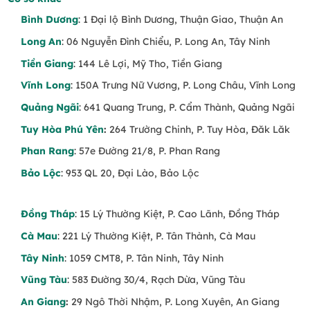
Bình Dương
: 1 Đại lộ Bình Dương, Thuận Giao, Thuận An
Long An
: 06 Nguyễn Đình Chiểu, P. Long An, Tây Ninh
Tiền Giang
: 144 Lê Lợi, Mỹ Tho, Tiền Giang
Vĩnh Long
: 150A Trưng Nữ Vương, P. Long Châu, Vĩnh Long
Quảng Ngãi
: 641 Quang Trung, P. Cẩm Thành, Quảng Ngãi
Tuy Hòa Phú Yên
:
264 Trường Chinh, P. Tuy Hòa, Đăk Lăk
Phan Rang
: 57e Đường 21/8, P. Phan Rang
Bảo Lộc
: 953 QL 20, Đại Lào, Bảo Lộc
Đồng Tháp
: 15 Lý Thường Kiệt, P. Cao Lãnh, Đồng Tháp
Cà Mau
: 221 Lý Thường Kiệt, P. Tân Thành, Cà Mau
Tây Ninh
: 1059 CMT8, P. Tân Ninh, Tây Ninh
Vũng Tàu
: 583 Đường 30/4, Rạch Dừa, Vũng Tàu
An Giang
:
29 Ngô Thời Nhậm, P. Long Xuyên, An Giang