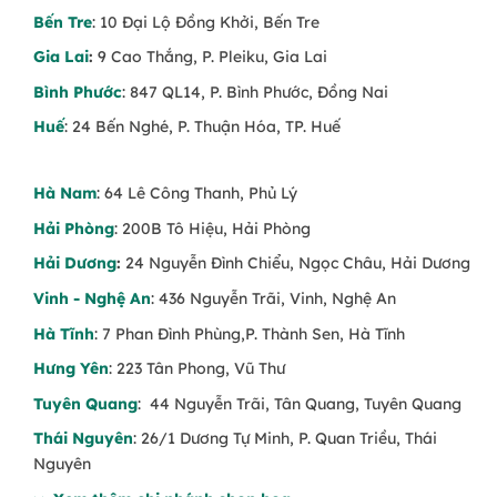
Bến Tre
: 10 Đại Lộ Đồng Khởi, Bến Tre
Gia Lai
:
9 Cao Thắng, P. Pleiku, Gia Lai
Bình Phước
: 847 QL14, P. Bình Phước, Đồng Nai
Huế
: 24 Bến Nghé, P. Thuận Hóa, TP. Huế
Hà Nam
: 64 Lê Công Thanh, Phủ Lý
Hải Phòng
: 200B Tô Hiệu, Hải Phòng
Hải Dương
:
24 Nguyễn Đình Chiểu, Ngọc Châu, Hải Dương
Vinh - Nghệ An
: 436 Nguyễn Trãi, Vinh, Nghệ An
Hà Tĩnh
: 7 Phan Đình Phùng,P. Thành Sen, Hà Tĩnh
Hưng Yên
: 223 Tân Phong, Vũ Thư
Tuyên Quang
: 44 Nguyễn Trãi, Tân Quang, Tuyên Quang
Thái Nguyên
: 26/1 Dương Tự Minh, P. Quan Triều, Thái
Nguyên