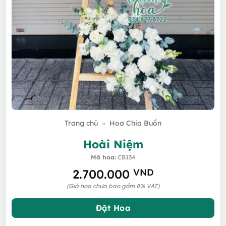
Trang chủ
»
Hoa Chia Buồn
Hoài Niệm
Mã hoa:
CB134
2.700.000
VND
(Giá hoa chưa bao gồm 8% VAT)
Đặt Hoa