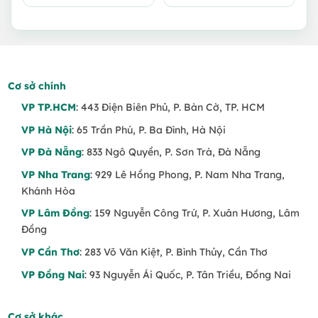
Cơ sở chính
VP TP.HCM
: 443 Điện Biên Phủ, P. Bàn Cờ, TP. HCM
VP Hà Nội
: 65 Trần Phú, P. Ba Đình, Hà Nội
VP Đà Nẵng
: 833 Ngô Quyền, P. Sơn Trà, Đà Nẵng
VP Nha Trang
: 929 Lê Hồng Phong, P. Nam Nha Trang,
Khánh Hòa
VP Lâm Đồng
: 159 Nguyễn Công Trứ, P. Xuân Hương, Lâm
Đồng
VP Cần Thơ
: 283 Võ Văn Kiệt, P. Bình Thủy, Cần Thơ
VP Đồng Nai
: 93 Nguyễn Ái Quốc, P. Tân Triều, Đồng Nai
Cơ sở khác