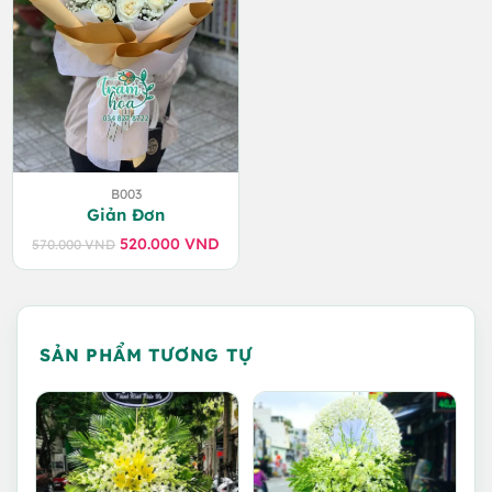
B003
Giản Đơn
520.000
VND
570.000
VND
Giá
Giá
gốc
hiện
là:
tại
570.000 VND.
là:
520.000 VND.
SẢN PHẨM TƯƠNG TỰ