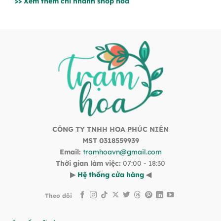
>> Xem thêm chi nhánh shop hoa
CÔNG TY TNHH HOA PHÚC NIÊN
MST 0318559939
Email:
tramhoavn@gmail.com
Thời gian làm việc:
07:00 - 18:30
▶
Hệ thống cửa hàng
◀
Theo dõi