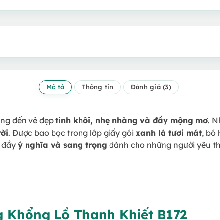
Mô tả
Thông tin
Đánh giá (3)
ng đến vẻ đẹp
tinh khôi, nhẹ nhàng và đầy mộng mơ
. N
ời
. Được bao bọc trong lớp giấy gói
xanh lá tươi mát
, bó
 đầy
ý nghĩa và sang trọng
dành cho những người yêu thí
g Khổng Lồ Thanh Khiết B172