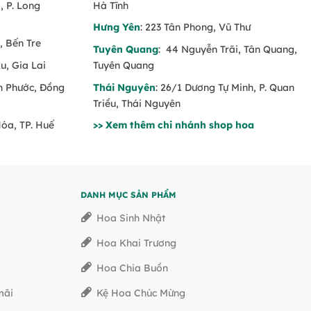
 P. Long
Hà Tĩnh
Hưng Yên
: 223 Tân Phong, Vũ Thư
, Bến Tre
Tuyên Quang
: 44 Nguyễn Trãi, Tân Quang,
u, Gia Lai
Tuyên Quang
nh Phước, Đồng
Thái Nguyên
: 26/1 Dương Tự Minh, P. Quan
Triều, Thái Nguyên
Hóa, TP. Huế
>> Xem thêm chi nhánh shop hoa
DANH MỤC SẢN PHẨM
Hoa Sinh Nhật
Hoa Khai Trương
Hoa Chia Buồn
mãi
Kệ Hoa Chúc Mừng