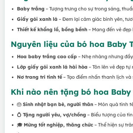
Baby trắng
– Tượng trưng cho sự trong sáng, thuần
Giấy gói xanh lá
– Đem lại cảm giác bình yên, tươ
Thiết kế khổng lồ, bồng bềnh
– Mang đến vẻ đẹp
Nguyên liệu của bó hoa Baby 
Hoa baby trắng cao cấp
– Nhẹ nhàng nhưng đầy 
Lớp giấy gói xanh lá hài hòa
– Tôn lên vẻ đẹp tự 
Nơ trang trí tinh tế
– Tạo điểm nhấn thanh lịch và 
Khi nào nên tặng bó hoa Baby
🎂
Sinh nhật bạn bè, người thân
– Món quà tinh t
💍
Tặng người yêu, vợ/chồng
– Biểu tượng của tì
🎓
Mừng tốt nghiệp, thăng chức
– Thể hiện sự trâ