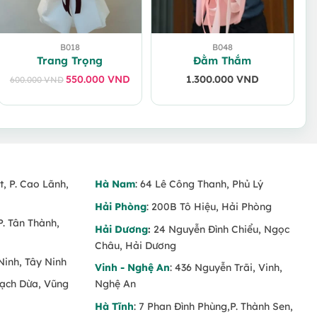
B018
B048
Trang Trọng
Đằm Thắm
550.000
VND
1.300.000
VND
600.000
VND
Giá
Giá
gốc
hiện
là:
tại
600.000 VND.
là:
550.000 VND.
t, P. Cao Lãnh,
Hà Nam
: 64 Lê Công Thanh, Phủ Lý
Hải Phòng
: 200B Tô Hiệu, Hải Phòng
P. Tân Thành,
Hải Dương
:
24 Nguyễn Đình Chiểu, Ngọc
Châu, Hải Dương
Ninh, Tây Ninh
Vinh - Nghệ An
: 436 Nguyễn Trãi, Vinh,
Rạch Dừa, Vũng
Nghệ An
Hà Tĩnh
: 7 Phan Đình Phùng,P. Thành Sen,