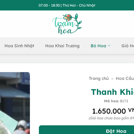
07:00 - 18:30 | Thứ Hai - Chủ Nhật
Hoa Sinh Nhật
Hoa Khai Trương
Bó Hoa
Giỏ H
Trang chủ
»
Hoa Cầu
Thanh Khi
Mã hoa:
B172
1.650.000
V
(Giá hoa chưa bao gồm 8
Đặt Hoa