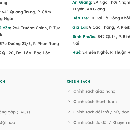
An Giang
:
29 Ngô Thời Nhậm,
Long
Xuyên, An Giang
: 641 Quang Trung, P. Cẩm
Bến Tre
: 10 Đại Lộ Đồng Khởi
g Ngãi
Gia Lai
:
9 Cao Thắng, P. Pleik
ú Yên
:
264 Trường Chinh, P. Tuy
ăk
Bình Phước
: 847 QL14, P. Bì
Nai
 57e Đường 21/8, P. Phan Rang
Huế
: 24 Bến Nghé, P. Thuận 
53 QL 20, Đại Lào, Bảo Lộc
ÍCH
CHÍNH SÁCH
Chính sách giao hàng
Chính sách thanh toán
ường gặp (FAQs)
Chính sách đổi trả / hủy đơn
đặt hoa
Chính sách ưu đãi / Khuyến 