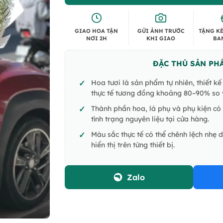
GIAO HOA TẬN
GỬI ẢNH TRƯỚC
TẶNG KÈ
NƠI 2H
KHI GIAO
BA
ĐẶC THÙ SẢN PH
Hoa tươi là sản phẩm tự nhiên, thiết k
thực tế tương đồng khoảng 80–90% so v
Thành phần hoa, lá phụ và phụ kiện có 
tình trạng nguyên liệu tại cửa hàng.
Màu sắc thực tế có thể chênh lệch nhẹ 
hiển thị trên từng thiết bị.
Zalo