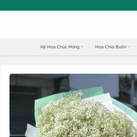
Bỏ
qua
nội
dung
Kệ Hoa Chúc Mừng
Hoa Chia Buồn