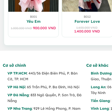
B001
B012
Yêu Em
Forever Love
900.000
VND
1.600.000
VND
1.000.000
VND
Giá
Giá
1.400.000
Giá
Giá
VND
gốc
hiện
gốc
hiện
là:
tại
là:
tại
1.000.000 VND.
là:
1.600.000 VND
là:
900.000 VND.
1.400.000 VND
Cơ sở chính
Cơ sở khác
VP TP.HCM
: 443/56 Điện Biên Phủ, P. Bàn
Bình Dương
Cờ, TP. HCM
Giao, Thuận
VP Hà Nội
: 65 Trần Phú, P. Ba Đình, Hà Nội
Long An
: 0
Tây Ninh
VP Đà Nẵng
: 833 Ngô Quyền, P. Sơn Trà, Đà
Nẵng
Tiền Giang
:
VP Nha Trang
: 929 Lê Hồng Phong, P. Nam
Vĩnh Long
: