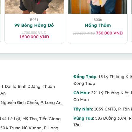
B061
B006
99 Bông Hồng Đỏ
Hồng Thắm
1.700.000
VND
750.000
VND
800.000
VND
Giá
Giá
1.500.000
Giá
Giá
VND
gốc
hiện
gốc
hiện
là:
tại
là:
tại
800.000 VND.
là:
.
1.700.000 VND.
là:
750.000 VND.
.
1.500.000 VND.
Đồng Tháp
: 15 Lý Thường Kiệ
Đồng Tháp
: 1 Đại lộ Bình Dương, Thuận
Cà Mau
: 221 Lý Thường Kiệt, 
 An
Cà Mau
6 Nguyễn Đình Chiểu, P. Long An,
Tây Ninh
: 1059 CMT8, P. Tân 
Vũng Tàu
: 583 Đường 30/4, 
 144 Lê Lợi, Mỹ Tho, Tiền Giang
Tàu
 150A Trưng Nữ Vương, P. Long