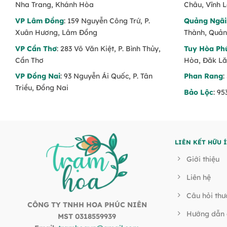
Nha Trang, Khánh Hòa
Châu, Vĩnh 
VP Lâm Đồng
: 159 Nguyễn Công Trứ, P.
Quảng Ngãi
Xuân Hương, Lâm Đồng
Thành, Quản
VP Cần Thơ
: 283 Võ Văn Kiệt, P. Bình Thủy,
Tuy Hòa Ph
Cần Thơ
Hòa, Đăk L
VP Đồng Nai
: 93 Nguyễn Ái Quốc, P. Tân
Phan Rang
:
Triều, Đồng Nai
Bảo Lộc
: 9
LIÊN KẾT HỮU 
Giới thiệu
Liên hệ
Câu hỏi th
CÔNG TY TNHH HOA PHÚC NIÊN
Hướng dẫn 
MST 0318559939