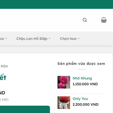
oa
Chậu Lan Hồ Điệp
Chọn hoa
Sản phẩm vừa được xem
 Hôn
ết
Nhớ Nhung
1.150.000
VND
ND
Only You
% VAT)
2.200.000
VND