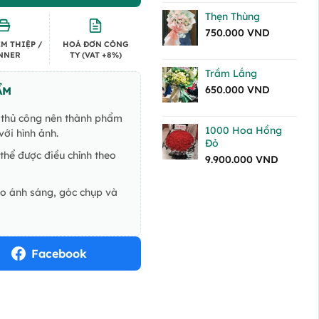
Thẹn Thùng
750.000
VND
M THIỆP /
HOÁ ĐƠN CÔNG
NNER
TY (VAT +8%)
Trầm Lắng
650.000
VND
ẨM
ế thủ công nên thành phẩm
1000 Hoa Hồng
ới hình ảnh.
Đỏ
thể được điều chỉnh theo
9.900.000
VND
do ánh sáng, góc chụp và
Facebook