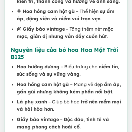
kiên trì, thành công và hướng về ánh sáng
.
🧡
Hoa hồng cam hột gà
– Thể hiện
sự ấm
áp, động viên và niềm vui trọn vẹn
.
📰
Giấy báo vintage
– Tăng thêm nét
mộc
mạc, giản dị nhưng vẫn đầy cuốn hút
.
Nguyên liệu của bó hoa Hoa Mặt Trời
B125
Hoa hướng dương
– Biểu trưng cho
niềm tin,
sức sống và sự vững vàng
.
Hoa hồng cam hột gà
– Mang vẻ đẹp
ấm áp,
gần gũi nhưng không kém phần nổi bật
.
Lá phụ xanh
– Giúp bó hoa
trở nên mềm mại
và hài hòa hơn
.
Giấy báo vintage
–
Độc đáo, tinh tế và
mang phong cách hoài cổ
.