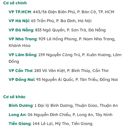
Cơ sở chính
VP TP.HCM
: 443/56 Điện Biên Phủ, P. Bàn Cờ, TP. HCM
VP Hà Nội
: 65 Trần Phú, P. Ba Đình, Hà Nội
VP Đà Nẵng
: 833 Ngô Quyền, P. Sơn Trà, Đà Nẵng
VP Nha Trang
: 929 Lê Hồng Phong, P. Nam Nha Trang,
Khánh Hòa
VP Lâm Đồng
: 159 Nguyễn Công Trứ, P. Xuân Hương, Lâm
Đồng
VP Cần Thơ
: 283 Võ Văn Kiệt, P. Bình Thủy, Cần Thơ
VP Đồng Nai
: 93 Nguyễn Ái Quốc, P. Tân Triều, Đồng Nai
Cơ sở khác
Bình Dương
: 1 Đại lộ Bình Dương, Thuận Giao, Thuận An
Long An
: 06 Nguyễn Đình Chiểu, P. Long An, Tây Ninh
Tiền Giang
: 144 Lê Lợi, Mỹ Tho, Tiền Giang