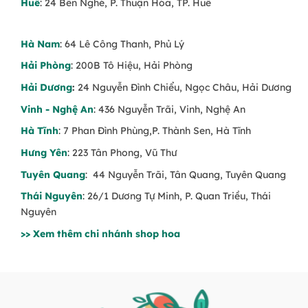
Huế
: 24 Bến Nghé, P. Thuận Hóa, TP. Huế
Hà Nam
: 64 Lê Công Thanh, Phủ Lý
Hải Phòng
: 200B Tô Hiệu, Hải Phòng
Hải Dương
:
24 Nguyễn Đình Chiểu, Ngọc Châu, Hải Dương
Vinh - Nghệ An
: 436 Nguyễn Trãi, Vinh, Nghệ An
Hà Tĩnh
: 7 Phan Đình Phùng,P. Thành Sen, Hà Tĩnh
Hưng Yên
: 223 Tân Phong, Vũ Thư
Tuyên Quang
: 44 Nguyễn Trãi, Tân Quang, Tuyên Quang
Thái Nguyên
: 26/1 Dương Tự Minh, P. Quan Triều, Thái
Nguyên
>> Xem thêm chi nhánh shop hoa