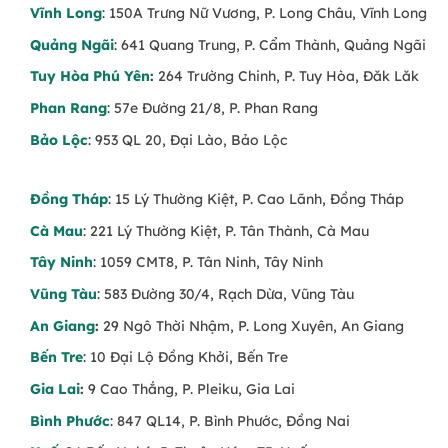
Vĩnh Long
: 150A Trưng Nữ Vương, P. Long Châu, Vĩnh Long
Quảng Ngãi
: 641 Quang Trung, P. Cẩm Thành, Quảng Ngãi
Tuy Hòa Phú Yên
:
264 Trường Chinh, P. Tuy Hòa, Đăk Lăk
Phan Rang
: 57e Đường 21/8, P. Phan Rang
Bảo Lộc
: 953 QL 20, Đại Lào, Bảo Lộc
Đồng Tháp
: 15 Lý Thường Kiệt, P. Cao Lãnh, Đồng Tháp
Cà Mau
: 221 Lý Thường Kiệt, P. Tân Thành, Cà Mau
Tây Ninh
: 1059 CMT8, P. Tân Ninh, Tây Ninh
Vũng Tàu
: 583 Đường 30/4, Rạch Dừa, Vũng Tàu
An Giang
:
29 Ngô Thời Nhậm, P. Long Xuyên, An Giang
Bến Tre
: 10 Đại Lộ Đồng Khởi, Bến Tre
Gia Lai
:
9 Cao Thắng, P. Pleiku, Gia Lai
Bình Phước
: 847 QL14, P. Bình Phước, Đồng Nai