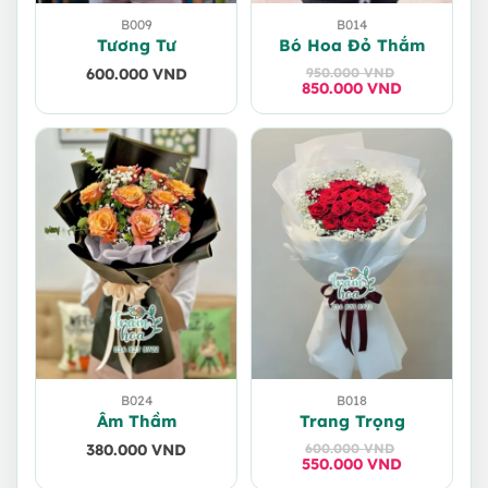
B009
B014
Tương Tư
Bó Hoa Đỏ Thắm
600.000
VND
950.000
VND
850.000
Giá
Giá
VND
gốc
hiện
là:
tại
950.000 VND.
là:
850.000 VND.
B024
B018
Âm Thầm
Trang Trọng
380.000
VND
600.000
VND
550.000
Giá
Giá
VND
gốc
hiện