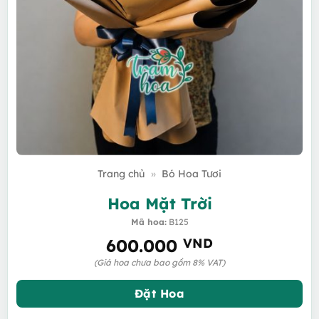
Trang chủ
»
Bó Hoa Tươi
Hoa Mặt Trời
Mã hoa:
B125
600.000
VND
(Giá hoa chưa bao gồm 8% VAT)
Đặt Hoa