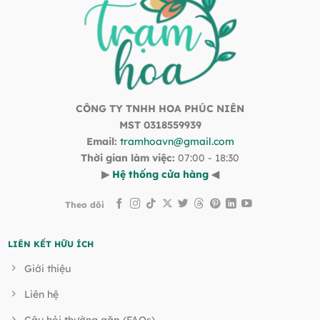
CÔNG TY TNHH HOA PHÚC NIÊN
MST 0318559939
Email:
tramhoavn@gmail.com
Thời gian làm việc:
07:00 - 18:30
▶
Hệ thống cửa hàng
◀
Theo dõi
LIÊN KẾT HỮU ÍCH
Giới thiệu
Liên hệ
Câu hỏi thường gặp (FAQs)