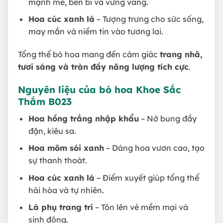
mạnh mẽ, bền bỉ và vững vàng.
Hoa cúc xanh lá
– Tượng trưng cho sức sống,
may mắn và niềm tin vào tương lai.
Tổng thể bó hoa mang đến cảm giác
trang nhã,
tươi sáng và tràn đầy năng lượng tích cực
.
Nguyên liệu của bó hoa Khoe Sắc
Thắm B023
Hoa hồng trắng nhập khẩu
– Nở bung đầy
đặn, kiêu sa.
Hoa mõm sói xanh
– Dáng hoa vươn cao, tạo
sự thanh thoát.
Hoa cúc xanh lá
– Điểm xuyết giúp tổng thể
hài hòa và tự nhiên.
Lá phụ trang trí
– Tôn lên vẻ mềm mại và
sinh động.