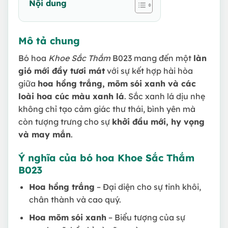
Nội dung
Mô tả chung
Bó hoa
Khoe Sắc Thắm
B023 mang đến một
làn
gió mới đầy tươi mát
với sự kết hợp hài hòa
giữa
hoa hồng trắng, mõm sói xanh và các
loài hoa cúc màu xanh lá
. Sắc xanh lá dịu nhẹ
không chỉ tạo cảm giác thư thái, bình yên mà
còn tượng trưng cho sự
khởi đầu mới, hy vọng
và may mắn
.
Ý nghĩa của bó hoa Khoe Sắc Thắm
B023
Hoa hồng trắng
– Đại diện cho sự tinh khôi,
chân thành và cao quý.
Hoa mõm sói xanh
– Biểu tượng của sự