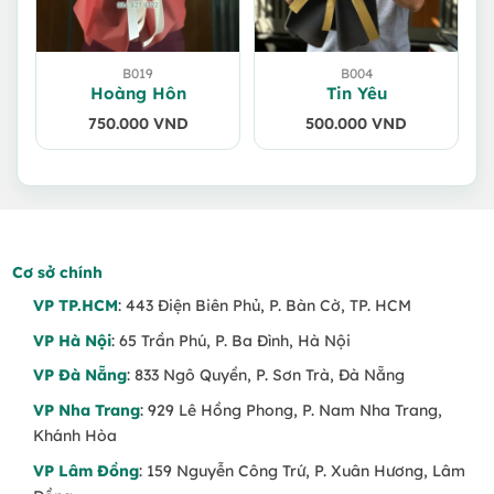
B019
B004
Hoàng Hôn
Tin Yêu
750.000
VND
500.000
VND
Cơ sở chính
VP TP.HCM
: 443 Điện Biên Phủ, P. Bàn Cờ, TP. HCM
VP Hà Nội
: 65 Trần Phú, P. Ba Đình, Hà Nội
VP Đà Nẵng
: 833 Ngô Quyền, P. Sơn Trà, Đà Nẵng
VP Nha Trang
: 929 Lê Hồng Phong, P. Nam Nha Trang,
Khánh Hòa
VP Lâm Đồng
: 159 Nguyễn Công Trứ, P. Xuân Hương, Lâm