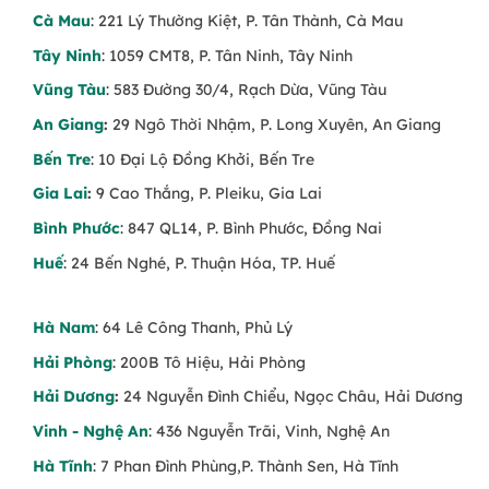
Cà Mau
: 221 Lý Thường Kiệt, P. Tân Thành, Cà Mau
Tây Ninh
: 1059 CMT8, P. Tân Ninh, Tây Ninh
Vũng Tàu
: 583 Đường 30/4, Rạch Dừa, Vũng Tàu
An Giang
:
29 Ngô Thời Nhậm, P. Long Xuyên, An Giang
Bến Tre
: 10 Đại Lộ Đồng Khởi, Bến Tre
Gia Lai
:
9 Cao Thắng, P. Pleiku, Gia Lai
Bình Phước
: 847 QL14, P. Bình Phước, Đồng Nai
Huế
: 24 Bến Nghé, P. Thuận Hóa, TP. Huế
Hà Nam
: 64 Lê Công Thanh, Phủ Lý
Hải Phòng
: 200B Tô Hiệu, Hải Phòng
Hải Dương
:
24 Nguyễn Đình Chiểu, Ngọc Châu, Hải Dương
Vinh - Nghệ An
: 436 Nguyễn Trãi, Vinh, Nghệ An
Hà Tĩnh
: 7 Phan Đình Phùng,P. Thành Sen, Hà Tĩnh