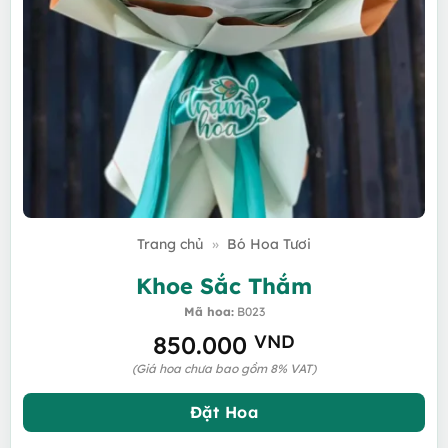
Trang chủ
»
Bó Hoa Tươi
Khoe Sắc Thắm
Mã hoa:
B023
850.000
VND
(Giá hoa chưa bao gồm 8% VAT)
Đặt Hoa