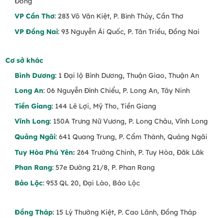
Đồng
VP Cần Thơ
: 283 Võ Văn Kiệt, P. Bình Thủy, Cần Thơ
VP Đồng Nai
: 93 Nguyễn Ái Quốc, P. Tân Triều, Đồng Nai
Cơ sở khác
Bình Dương
: 1 Đại lộ Bình Dương, Thuận Giao, Thuận An
Long An
: 06 Nguyễn Đình Chiểu, P. Long An, Tây Ninh
Tiền Giang
: 144 Lê Lợi, Mỹ Tho, Tiền Giang
Vĩnh Long
: 150A Trưng Nữ Vương, P. Long Châu, Vĩnh Long
Quảng Ngãi
: 641 Quang Trung, P. Cẩm Thành, Quảng Ngãi
Tuy Hòa Phú Yên
:
264 Trường Chinh, P. Tuy Hòa, Đăk Lăk
Phan Rang
: 57e Đường 21/8, P. Phan Rang
Bảo Lộc
: 953 QL 20, Đại Lào, Bảo Lộc
Đồng Tháp
: 15 Lý Thường Kiệt, P. Cao Lãnh, Đồng Tháp