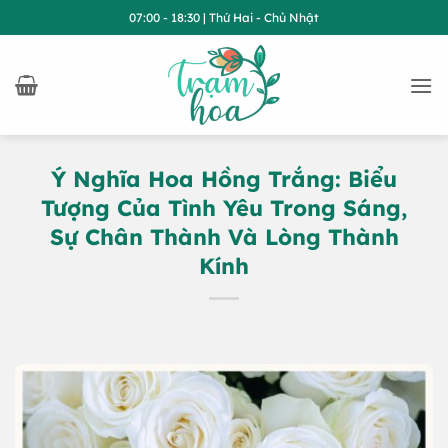
Bỏ
07:00 - 18:30 | Thứ Hai - Chủ Nhật
qua
nội
dung
Ý Nghĩa Hoa Hồng Trắng: Biểu
Tượng Của Tình Yêu Trong Sáng,
Sự Chân Thành Và Lòng Thành
Kính