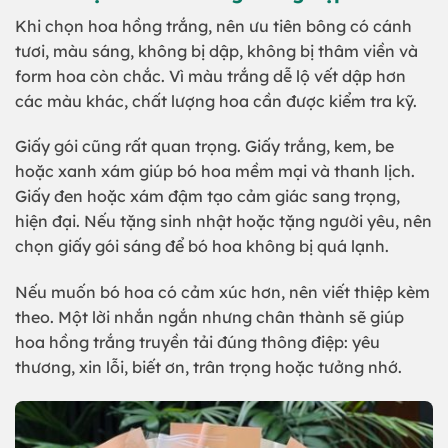
Khi chọn hoa hồng trắng, nên ưu tiên bông có cánh
tươi, màu sáng, không bị dập, không bị thâm viền và
form hoa còn chắc. Vì màu trắng dễ lộ vết dập hơn
các màu khác, chất lượng hoa cần được kiểm tra kỹ.
Giấy gói cũng rất quan trọng. Giấy trắng, kem, be
hoặc xanh xám giúp bó hoa mềm mại và thanh lịch.
Giấy đen hoặc xám đậm tạo cảm giác sang trọng,
hiện đại. Nếu tặng sinh nhật hoặc tặng người yêu, nên
chọn giấy gói sáng để bó hoa không bị quá lạnh.
Nếu muốn bó hoa có cảm xúc hơn, nên viết thiệp kèm
theo. Một lời nhắn ngắn nhưng chân thành sẽ giúp
hoa hồng trắng truyền tải đúng thông điệp: yêu
thương, xin lỗi, biết ơn, trân trọng hoặc tưởng nhớ.